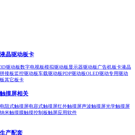
液晶驱动板卡
3D驱动板
数字电视板
模拟驱动板
显示器驱动板
广告机板卡
液晶
拼接板
监控驱动板
车载驱动板
PDP驱动板
OLED驱动
专用驱动
板
其它板卡
触摸屏相关
电阻式触摸屏
电容式触摸屏
红外触摸屏
声波触摸屏
光学触摸屏
纳米触摸膜
触摸控制板
触屏应用软件
生产配套