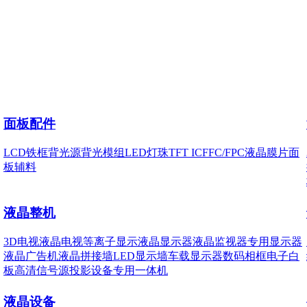
面板配件
LCD铁框
背光源
背光模组
LED灯珠
TFT IC
FFC/FPC
液晶膜片
面
板辅料
液晶整机
3D电视
液晶电视
等离子显示
液晶显示器
液晶监视器
专用显示器
液晶广告机
液晶拼接墙
LED显示墙
车载显示器
数码相框
电子白
板
高清信号源
投影设备
专用一体机
液晶设备