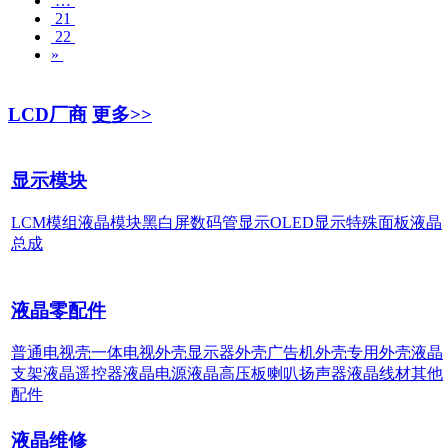
…
21
22
»
LCD厂商
更多>>
显示模块
LCM模组
液晶模块
黑白屏
数码管显示
OLED显示
特殊面板
液晶
总成
液晶零配件
普通电视壳
一体电视外壳
显示器外壳
广告机外壳
专用外壳
液晶
支架
液晶遥控器
液晶电源
液晶高压板
喇叭扬声器
液晶线材
其他
配件
液晶维修