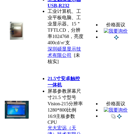
USB-R232
工业计算机、工
业平板电脑、工
业显示器。15＂
价格面议
TFTLCD，分辨
率1024768，亮度
400cd/㎡支
深圳硕显显示技
术有限公司
[未
核实]
21.5寸安卓触控
一体机
屏慕参教屏幕尺
寸21.5 寸型号
Vision-215分辨率
价格面议
1280*800比例
16:9主板参数
CPU
光大宏远（天