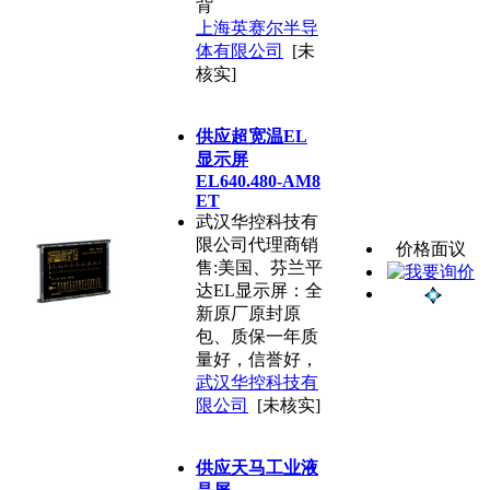
背
上海英赛尔半导
体有限公司
[未
核实]
供应超宽温EL
显示屏
EL640.480-AM8
ET
武汉华控科技有
限公司代理商销
价格面议
售:美国、芬兰平
达EL显示屏：全
新原厂原封原
包、质保一年质
量好，信誉好，
武汉华控科技有
限公司
[未核实]
供应天马工业液