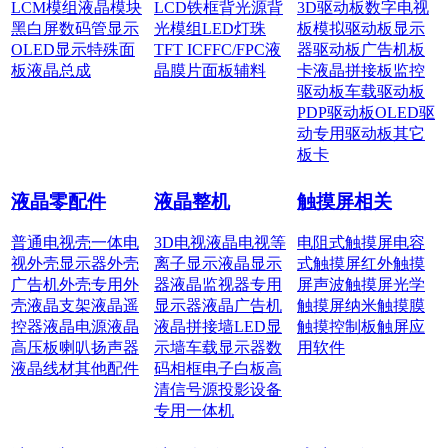
LCM模组
液晶模块
LCD铁框
背光源
背
3D驱动板
数字电视
黑白屏
数码管显示
光模组
LED灯珠
板
模拟驱动板
显示
OLED显示
特殊面
TFT IC
FFC/FPC
液
器驱动板
广告机板
板
液晶总成
晶膜片
面板辅料
卡
液晶拼接板
监控
驱动板
车载驱动板
PDP驱动板
OLED驱
动
专用驱动板
其它
板卡
液晶零配件
液晶整机
触摸屏相关
普通电视壳
一体电
3D电视
液晶电视
等
电阻式触摸屏
电容
视外壳
显示器外壳
离子显示
液晶显示
式触摸屏
红外触摸
广告机外壳
专用外
器
液晶监视器
专用
屏
声波触摸屏
光学
壳
液晶支架
液晶遥
显示器
液晶广告机
触摸屏
纳米触摸膜
控器
液晶电源
液晶
液晶拼接墙
LED显
触摸控制板
触屏应
高压板
喇叭扬声器
示墙
车载显示器
数
用软件
液晶线材
其他配件
码相框
电子白板
高
清信号源
投影设备
专用一体机