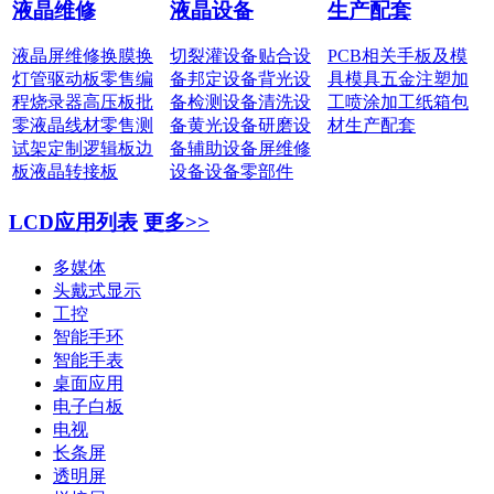
液晶维修
液晶设备
生产配套
液晶屏维修
换膜换
切裂灌设备
贴合设
PCB相关
手板及模
灯管
驱动板零售
编
备
邦定设备
背光设
具
模具五金
注塑加
程烧录器
高压板批
备
检测设备
清洗设
工
喷涂加工
纸箱包
零
液晶线材零售
测
备
黄光设备
研磨设
材
生产配套
试架定制
逻辑板边
备
辅助设备
屏维修
板
液晶转接板
设备
设备零部件
LCD应用列表
更多>>
多媒体
头戴式显示
工控
智能手环
智能手表
桌面应用
电子白板
电视
长条屏
透明屏