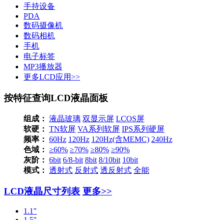
手持设备
PDA
数码摄像机
数码相机
手机
电子标签
MP3播放器
更多LCD应用>>
按特征查询LCD液晶面板
组成：
液晶玻璃
双显示屏
LCOS屏
软硬：
TN软屏
VA系列软屏
IPS系列硬屏
频率：
60Hz
120Hz
120Hz(含MEMC)
240Hz
色域：
≥60%
≥70%
≥80%
≥90%
灰阶：
6bit
6/8-bit
8bit
8/10bit
10bit
模式：
透射式
反射式
透反射式
全能
LCD液晶尺寸列表
更多>>
1.1"
1.5"