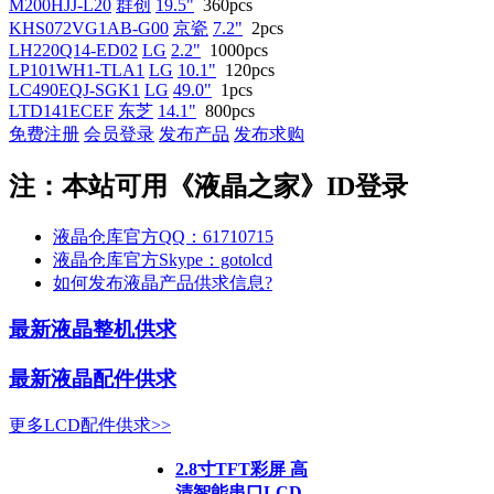
M200HJJ-L20
群创
19.5"
360pcs
KHS072VG1AB-G00
京瓷
7.2"
2pcs
LH220Q14-ED02
LG
2.2"
1000pcs
LP101WH1-TLA1
LG
10.1"
120pcs
LC490EQJ-SGK1
LG
49.0"
1pcs
LTD141ECEF
东芝
14.1"
800pcs
免费注册
会员登录
发布产品
发布求购
注：本站可用《液晶之家》ID登录
液晶仓库官方QQ：61710715
液晶仓库官方Skype：gotolcd
如何发布液晶产品供求信息?
最新液晶整机供求
最新液晶配件供求
更多LCD配件供求>>
2.8寸TFT彩屏 高
清智能串口LCD