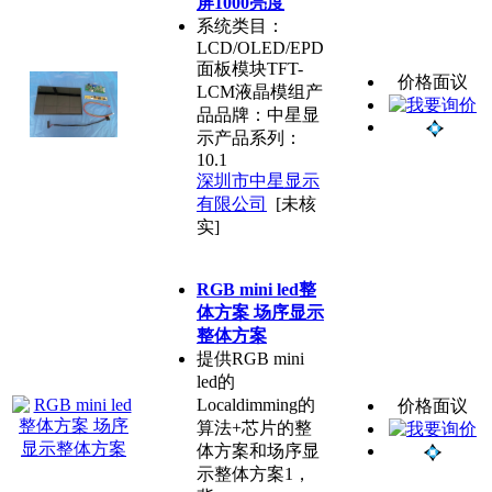
屏1000亮度
系统类目：
LCD/OLED/EPD
面板模块TFT-
价格面议
LCM液晶模组产
品品牌：中星显
示产品系列：
10.1
深圳市中星显示
有限公司
[未核
实]
RGB mini led整
体方案 场序显示
整体方案
提供RGB mini
led的
Localdimming的
价格面议
算法+芯片的整
体方案和场序显
示整体方案1，