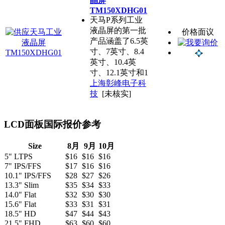
晶屏
TM150XDHG01
天马P系列工业
液晶屏的第一批
价格面议
产品涵盖了6.5英
寸、7英寸、8.4
英寸、10.4英
寸、12.1英寸和1
上海彰峰电子科
技
[未核实]
LCD面板国际报价参考
Size
8月
9月
10月
5" LTPS
$16
$16
$16
7" IPS/FFS
$17
$16
$16
10.1" IPS/FFS
$28
$27
$26
13.3" Slim
$35
$34
$33
14.0" Flat
$32
$30
$30
15.6" Flat
$33
$31
$31
18.5" HD
$47
$44
$43
21.5" FHD
$63
$60
$60