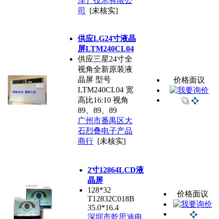
津）技术有限公
司
[未核实]
供应LG24寸液晶
屏LTM240CL04
供应三星24寸全
视角全新原装液
晶屏 型号
价格面议
LTM240CL04 宽
高比16:10 视角
89、89、89
广州市番禺区大
石烈叠电子产品
商行
[未核实]
2寸12864LCD液
晶屏
128*32
价格面议
T12832C018B
35.0*16.4
深圳市乾思迪电