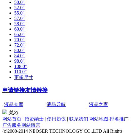
50.0"
52.0"
55.0"
57.0"
58.0"
60.0"
65.0"
70.0"
72.0"
80.0"
84.0"
98.0"
108.0"
110.0"
更多尺寸
申请链接
友情链接
液晶仓库
液晶导航
液晶之家
关闭
网站首页
|
招贤纳士
|
使用协议
|
联系我们
网站地图
排名推广
广告服务
网站留言
(c)2008-2014 NEOSER TECHNOLOGY CO.,LTD All Rights