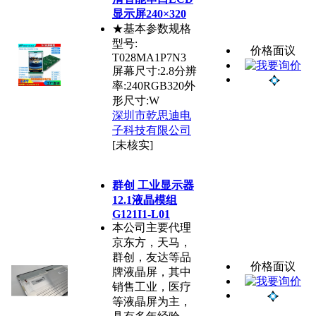
显示屏240×320
★基本参数规格
型号:
价格面议
T028MA1P7N3
屏幕尺寸:2.8分辨
率:240RGB320外
形尺寸:W
深圳市乾思迪电
子科技有限公司
[未核实]
群创 工业显示器
12.1液晶模组
G121I1-L01
本公司主要代理
京东方，天马，
群创，友达等品
价格面议
牌液晶屏，其中
销售工业，医疗
等液晶屏为主，