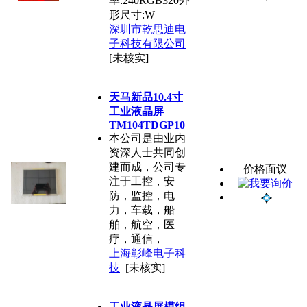
率:240RGB320外
形尺寸:W
深圳市乾思迪电
子科技有限公司
[未核实]
天马新品10.4寸
工业液晶屏
TM104TDGP10
本公司是由业内
资深人士共同创
建而成，公司专
价格面议
注于工控，安
防，监控，电
力，车载，船
舶，航空，医
疗，通信，
上海彰峰电子科
技
[未核实]
工业液晶屏模组