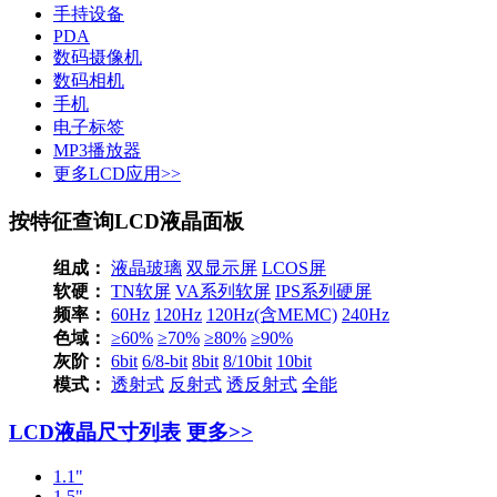
手持设备
PDA
数码摄像机
数码相机
手机
电子标签
MP3播放器
更多LCD应用>>
按特征查询LCD液晶面板
组成：
液晶玻璃
双显示屏
LCOS屏
软硬：
TN软屏
VA系列软屏
IPS系列硬屏
频率：
60Hz
120Hz
120Hz(含MEMC)
240Hz
色域：
≥60%
≥70%
≥80%
≥90%
灰阶：
6bit
6/8-bit
8bit
8/10bit
10bit
模式：
透射式
反射式
透反射式
全能
LCD液晶尺寸列表
更多>>
1.1"
1.5"