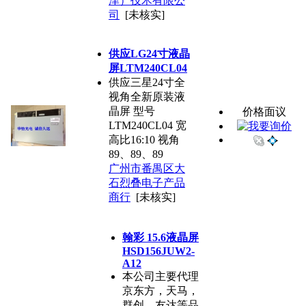
津）技术有限公
司
[未核实]
供应LG24寸液晶
屏LTM240CL04
供应三星24寸全
视角全新原装液
晶屏 型号
价格面议
LTM240CL04 宽
高比16:10 视角
89、89、89
广州市番禺区大
石烈叠电子产品
商行
[未核实]
翰彩 15.6液晶屏
HSD156JUW2-
A12
本公司主要代理
京东方，天马，
群创，友达等品