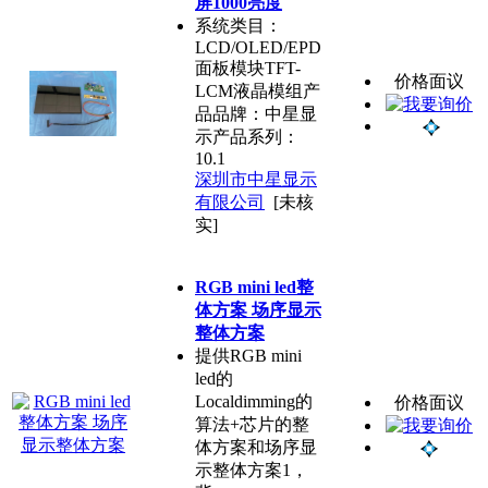
屏1000亮度
系统类目：
LCD/OLED/EPD
面板模块TFT-
价格面议
LCM液晶模组产
品品牌：中星显
示产品系列：
10.1
深圳市中星显示
有限公司
[未核
实]
RGB mini led整
体方案 场序显示
整体方案
提供RGB mini
led的
Localdimming的
价格面议
算法+芯片的整
体方案和场序显
示整体方案1，