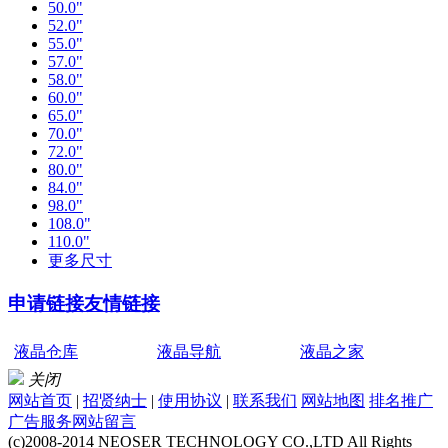
50.0"
52.0"
55.0"
57.0"
58.0"
60.0"
65.0"
70.0"
72.0"
80.0"
84.0"
98.0"
108.0"
110.0"
更多尺寸
申请链接
友情链接
液晶仓库
液晶导航
液晶之家
关闭
网站首页
|
招贤纳士
|
使用协议
|
联系我们
网站地图
排名推广
广告服务
网站留言
(c)2008-2014 NEOSER TECHNOLOGY CO.,LTD All Rights