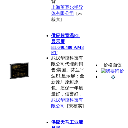
背
上海英赛尔半导
体有限公司
[未
核实]
供应超宽温EL
显示屏
EL640.480-AM8
ET
武汉华控科技有
限公司代理商销
价格面议
售:美国、芬兰平
达EL显示屏：全
新原厂原封原
包、质保一年质
量好，信誉好，
武汉华控科技有
限公司
[未核实]
供应天马工业液