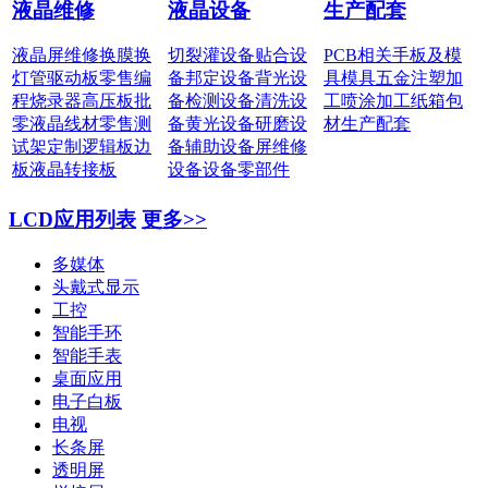
液晶维修
液晶设备
生产配套
液晶屏维修
换膜换
切裂灌设备
贴合设
PCB相关
手板及模
灯管
驱动板零售
编
备
邦定设备
背光设
具
模具五金
注塑加
程烧录器
高压板批
备
检测设备
清洗设
工
喷涂加工
纸箱包
零
液晶线材零售
测
备
黄光设备
研磨设
材
生产配套
试架定制
逻辑板边
备
辅助设备
屏维修
板
液晶转接板
设备
设备零部件
LCD应用列表
更多>>
多媒体
头戴式显示
工控
智能手环
智能手表
桌面应用
电子白板
电视
长条屏
透明屏