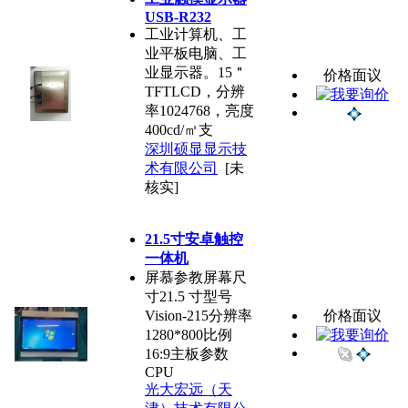
USB-R232
工业计算机、工
业平板电脑、工
业显示器。15＂
价格面议
TFTLCD，分辨
率1024768，亮度
400cd/㎡支
深圳硕显显示技
术有限公司
[未
核实]
21.5寸安卓触控
一体机
屏慕参教屏幕尺
寸21.5 寸型号
Vision-215分辨率
价格面议
1280*800比例
16:9主板参数
CPU
光大宏远（天