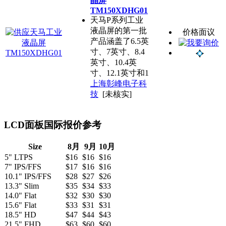
晶屏
TM150XDHG01
天马P系列工业
液晶屏的第一批
价格面议
产品涵盖了6.5英
寸、7英寸、8.4
英寸、10.4英
寸、12.1英寸和1
上海彰峰电子科
技
[未核实]
LCD面板国际报价参考
Size
8月
9月
10月
5" LTPS
$16
$16
$16
7" IPS/FFS
$17
$16
$16
10.1" IPS/FFS
$28
$27
$26
13.3" Slim
$35
$34
$33
14.0" Flat
$32
$30
$30
15.6" Flat
$33
$31
$31
18.5" HD
$47
$44
$43
21.5" FHD
$63
$60
$60