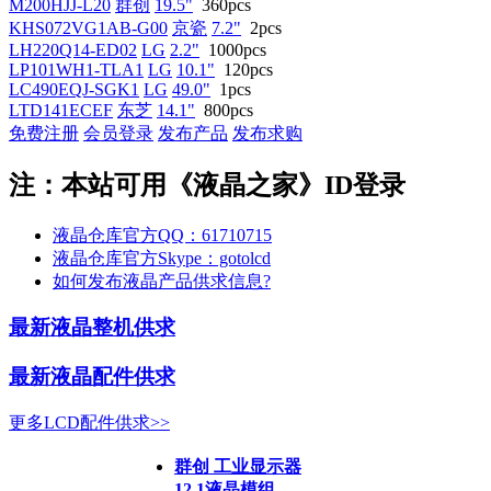
M200HJJ-L20
群创
19.5"
360pcs
KHS072VG1AB-G00
京瓷
7.2"
2pcs
LH220Q14-ED02
LG
2.2"
1000pcs
LP101WH1-TLA1
LG
10.1"
120pcs
LC490EQJ-SGK1
LG
49.0"
1pcs
LTD141ECEF
东芝
14.1"
800pcs
免费注册
会员登录
发布产品
发布求购
注：本站可用《液晶之家》ID登录
液晶仓库官方QQ：61710715
液晶仓库官方Skype：gotolcd
如何发布液晶产品供求信息?
最新液晶整机供求
最新液晶配件供求
更多LCD配件供求>>
群创 工业显示器
12.1液晶模组