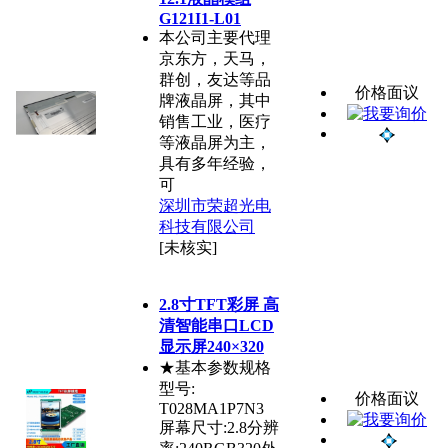
G121I1-L01
本公司主要代理
京东方，天马，
群创，友达等品
价格面议
牌液晶屏，其中
销售工业，医疗
等液晶屏为主，
具有多年经验，
可
深圳市荣超光电
科技有限公司
[未核实]
2.8寸TFT彩屏 高
清智能串口LCD
显示屏240×320
★基本参数规格
型号:
价格面议
T028MA1P7N3
屏幕尺寸:2.8分辨