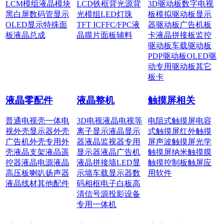
LCM模组
液晶模块
LCD铁框
背光源
背
3D驱动板
数字电视
黑白屏
数码管显示
光模组
LED灯珠
板
模拟驱动板
显示
OLED显示
特殊面
TFT IC
FFC/FPC
液
器驱动板
广告机板
板
液晶总成
晶膜片
面板辅料
卡
液晶拼接板
监控
驱动板
车载驱动板
PDP驱动板
OLED驱
动
专用驱动板
其它
板卡
液晶零配件
液晶整机
触摸屏相关
普通电视壳
一体电
3D电视
液晶电视
等
电阻式触摸屏
电容
视外壳
显示器外壳
离子显示
液晶显示
式触摸屏
红外触摸
广告机外壳
专用外
器
液晶监视器
专用
屏
声波触摸屏
光学
壳
液晶支架
液晶遥
显示器
液晶广告机
触摸屏
纳米触摸膜
控器
液晶电源
液晶
液晶拼接墙
LED显
触摸控制板
触屏应
高压板
喇叭扬声器
示墙
车载显示器
数
用软件
液晶线材
其他配件
码相框
电子白板
高
清信号源
投影设备
专用一体机