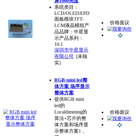
屏1000亮度
系统类目：
LCD/OLED/EPD
面板模块TFT-
价格面议
LCM液晶模组产
品品牌：中星显
示产品系列：
10.1
深圳市中星显示
有限公司
[未核
实]
RGB mini led整
体方案 场序显示
整体方案
提供RGB mini
led的
Localdimming的
价格面议
算法+芯片的整
体方案和场序显
示整体方案1，