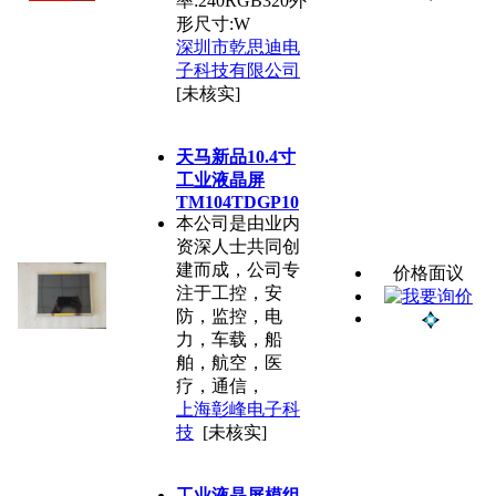
率:240RGB320外
形尺寸:W
深圳市乾思迪电
子科技有限公司
[未核实]
天马新品10.4寸
工业液晶屏
TM104TDGP10
本公司是由业内
资深人士共同创
建而成，公司专
价格面议
注于工控，安
防，监控，电
力，车载，船
舶，航空，医
疗，通信，
上海彰峰电子科
技
[未核实]
工业液晶屏模组