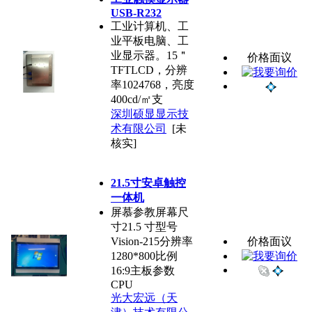
USB-R232
工业计算机、工
业平板电脑、工
业显示器。15＂
价格面议
TFTLCD，分辨
率1024768，亮度
400cd/㎡支
深圳硕显显示技
术有限公司
[未
核实]
21.5寸安卓触控
一体机
屏慕参教屏幕尺
寸21.5 寸型号
Vision-215分辨率
价格面议
1280*800比例
16:9主板参数
CPU
光大宏远（天