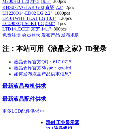
M200HJJ-L20
群创
19.5"
360pcs
KHS072VG1AB-G00
京瓷
7.2"
2pcs
LH220Q14-ED02
LG
2.2"
1000pcs
LP101WH1-TLA1
LG
10.1"
120pcs
LC490EQJ-SGK1
LG
49.0"
1pcs
LTD141ECEF
东芝
14.1"
800pcs
免费注册
会员登录
发布产品
发布求购
注：本站可用《液晶之家》ID登录
液晶仓库官方QQ：61710715
液晶仓库官方Skype：gotolcd
如何发布液晶产品供求信息?
最新液晶整机供求
最新液晶配件供求
更多LCD配件供求>>
群创 工业显示器
12.1液晶模组