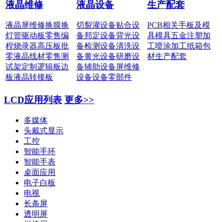
液晶维修
液晶设备
生产配套
液晶屏维修
换膜换
切裂灌设备
贴合设
PCB相关
手板及模
灯管
驱动板零售
编
备
邦定设备
背光设
具
模具五金
注塑加
程烧录器
高压板批
备
检测设备
清洗设
工
喷涂加工
纸箱包
零
液晶线材零售
测
备
黄光设备
研磨设
材
生产配套
试架定制
逻辑板边
备
辅助设备
屏维修
板
液晶转接板
设备
设备零部件
LCD应用列表
更多>>
多媒体
头戴式显示
工控
智能手环
智能手表
桌面应用
电子白板
电视
长条屏
透明屏