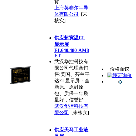
背
上海英赛尔半导
体有限公司
[未
核实]
供应超宽温EL
显示屏
EL640.480-AM8
ET
武汉华控科技有
限公司代理商销
价格面议
售:美国、芬兰平
达EL显示屏：全
新原厂原封原
包、质保一年质
量好，信誉好，
武汉华控科技有
限公司
[未核实]
供应天马工业液