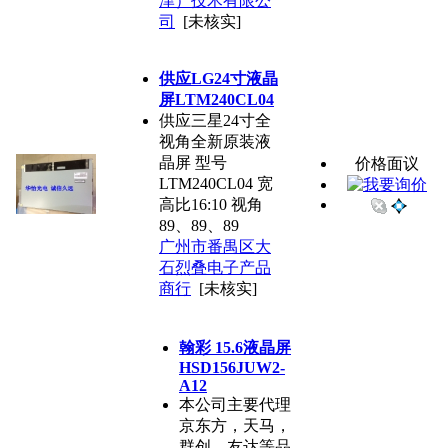
津）技术有限公
司
[未核实]
供应LG24寸液晶
屏LTM240CL04
供应三星24寸全
视角全新原装液
晶屏 型号
价格面议
LTM240CL04 宽
高比16:10 视角
89、89、89
广州市番禺区大
石烈叠电子产品
商行
[未核实]
翰彩 15.6液晶屏
HSD156JUW2-
A12
本公司主要代理
京东方，天马，
群创，友达等品