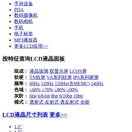
手持设备
PDA
数码摄像机
数码相机
手机
电子标签
MP3播放器
更多LCD应用>>
按特征查询LCD液晶面板
组成：
液晶玻璃
双显示屏
LCOS屏
软硬：
TN软屏
VA系列软屏
IPS系列硬屏
频率：
60Hz
120Hz
120Hz(含MEMC)
240Hz
色域：
≥60%
≥70%
≥80%
≥90%
灰阶：
6bit
6/8-bit
8bit
8/10bit
10bit
模式：
透射式
反射式
透反射式
全能
LCD液晶尺寸列表
更多>>
1.1"
1.5"