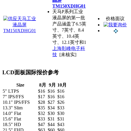
晶屏
TM150XDHG01
天马P系列工业
液晶屏的第一批
价格面议
产品涵盖了6.5英
寸、7英寸、8.4
英寸、10.4英
寸、12.1英寸和1
上海彰峰电子科
技
[未核实]
LCD面板国际报价参考
Size
8月
9月
10月
5" LTPS
$16
$16
$16
7" IPS/FFS
$17
$16
$16
10.1" IPS/FFS
$28
$27
$26
13.3" Slim
$35
$34
$33
14.0" Flat
$32
$30
$30
15.6" Flat
$33
$31
$31
18.5" HD
$47
$44
$43
21.5" FHD
$63
$60
$60