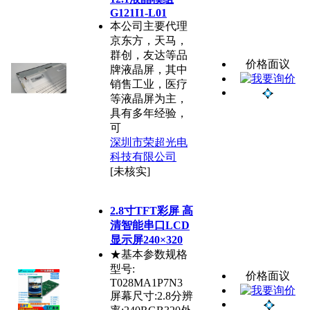
G121I1-L01
本公司主要代理
京东方，天马，
群创，友达等品
价格面议
牌液晶屏，其中
销售工业，医疗
等液晶屏为主，
具有多年经验，
可
深圳市荣超光电
科技有限公司
[未核实]
2.8寸TFT彩屏 高
清智能串口LCD
显示屏240×320
★基本参数规格
型号:
价格面议
T028MA1P7N3
屏幕尺寸:2.8分辨