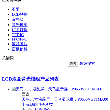
按分类浏览
不限
LCD铁框
背光源
背光模组
LED灯珠
TFT IC
FFC/FPC
液晶膜片
面板辅料
关键词
高级搜索
搜索
LCD液晶背光模组产品列表
面议
天马6.5寸液晶屏，天马显示屏，P0650VGF1MA00
上海彰峰电子科技
我要询价