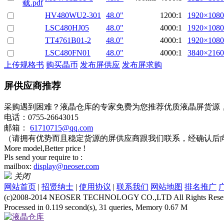
HV480WU2-301
48.0"
1200:1
1920×1080
LSC480HJ05
48.0"
4000:1
1920×1080
TT4761B01-2
48.0"
4000:1
1920×1080
LSC480FN01
48.0"
4000:1
3840×2160
上传规格书
购买晶币
发布屏供应
发布屏求购
屏供应商推荐
采购遇到困难？液晶仓库的专家免费为您推荐优质液晶屏货源
电话：0755-26643015
邮箱：
61710715@qq.com
（请拥有优势而且稳定货源的屏供应商跟我们联系，经确认后
More model,Better price !
Pls send your require to :
mailbox:
display@neoser.com
关闭
网站首页
|
招贤纳士
|
使用协议
|
联系我们
网站地图
排名推广
(c)2008-2014 NEOSER TECHNOLOGY CO.,LTD All Rights Reser
Processed in 0.119 second(s), 31 queries, Memory 0.67 M