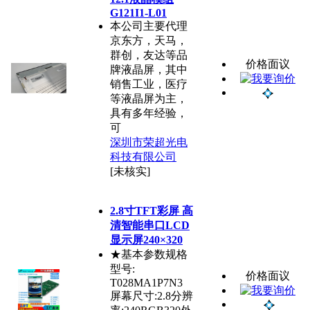
G121I1-L01
本公司主要代理
京东方，天马，
群创，友达等品
价格面议
牌液晶屏，其中
销售工业，医疗
等液晶屏为主，
具有多年经验，
可
深圳市荣超光电
科技有限公司
[未核实]
2.8寸TFT彩屏 高
清智能串口LCD
显示屏240×320
★基本参数规格
型号:
价格面议
T028MA1P7N3
屏幕尺寸:2.8分辨