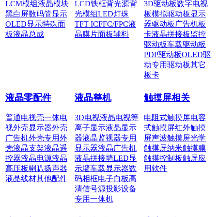
LCM模组
液晶模块
LCD铁框
背光源
背
3D驱动板
数字电视
黑白屏
数码管显示
光模组
LED灯珠
板
模拟驱动板
显示
OLED显示
特殊面
TFT IC
FFC/FPC
液
器驱动板
广告机板
板
液晶总成
晶膜片
面板辅料
卡
液晶拼接板
监控
驱动板
车载驱动板
PDP驱动板
OLED驱
动
专用驱动板
其它
板卡
液晶零配件
液晶整机
触摸屏相关
普通电视壳
一体电
3D电视
液晶电视
等
电阻式触摸屏
电容
视外壳
显示器外壳
离子显示
液晶显示
式触摸屏
红外触摸
广告机外壳
专用外
器
液晶监视器
专用
屏
声波触摸屏
光学
壳
液晶支架
液晶遥
显示器
液晶广告机
触摸屏
纳米触摸膜
控器
液晶电源
液晶
液晶拼接墙
LED显
触摸控制板
触屏应
高压板
喇叭扬声器
示墙
车载显示器
数
用软件
液晶线材
其他配件
码相框
电子白板
高
清信号源
投影设备
专用一体机