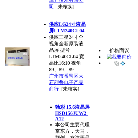
津）技术有限公
司
[未核实]
供应LG24寸液晶
屏LTM240CL04
供应三星24寸全
视角全新原装液
晶屏 型号
价格面议
LTM240CL04 宽
高比16:10 视角
89、89、89
广州市番禺区大
石烈叠电子产品
商行
[未核实]
翰彩 15.6液晶屏
HSD156JUW2-
A12
本公司主要代理
京东方，天马，
群创，友达等品