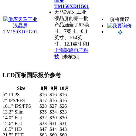
晶屏
TM150XDHG01
天马P系列工业
液晶屏的第一批
价格面议
产品涵盖了6.5英
寸、7英寸、8.4
英寸、10.4英
寸、12.1英寸和1
上海彰峰电子科
技
[未核实]
LCD面板国际报价参考
Size
8月
9月
10月
5" LTPS
$16
$16
$16
7" IPS/FFS
$17
$16
$16
10.1" IPS/FFS
$28
$27
$26
13.3" Slim
$35
$34
$33
14.0" Flat
$32
$30
$30
15.6" Flat
$33
$31
$31
18.5" HD
$47
$44
$43
21.5" FHD
$63
$60
$60