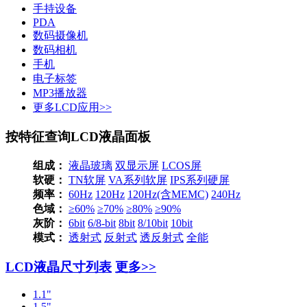
手持设备
PDA
数码摄像机
数码相机
手机
电子标签
MP3播放器
更多LCD应用>>
按特征查询LCD液晶面板
组成：
液晶玻璃
双显示屏
LCOS屏
软硬：
TN软屏
VA系列软屏
IPS系列硬屏
频率：
60Hz
120Hz
120Hz(含MEMC)
240Hz
色域：
≥60%
≥70%
≥80%
≥90%
灰阶：
6bit
6/8-bit
8bit
8/10bit
10bit
模式：
透射式
反射式
透反射式
全能
LCD液晶尺寸列表
更多>>
1.1"
1.5"