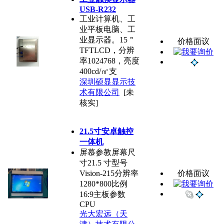
USB-R232
工业计算机、工
业平板电脑、工
业显示器。15＂
价格面议
TFTLCD，分辨
率1024768，亮度
400cd/㎡支
深圳硕显显示技
术有限公司
[未
核实]
21.5寸安卓触控
一体机
屏慕参教屏幕尺
寸21.5 寸型号
Vision-215分辨率
价格面议
1280*800比例
16:9主板参数
CPU
光大宏远（天