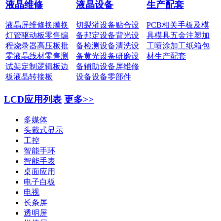
液晶维修
液晶设备
生产配套
液晶屏维修
换膜换
切裂灌设备
贴合设
PCB相关
手板及模
灯管
驱动板零售
编
备
邦定设备
背光设
具
模具五金
注塑加
程烧录器
高压板批
备
检测设备
清洗设
工
喷涂加工
纸箱包
零
液晶线材零售
测
备
黄光设备
研磨设
材
生产配套
试架定制
逻辑板边
备
辅助设备
屏维修
板
液晶转接板
设备
设备零部件
LCD应用列表
更多>>
多媒体
头戴式显示
工控
智能手环
智能手表
桌面应用
电子白板
电视
长条屏
透明屏