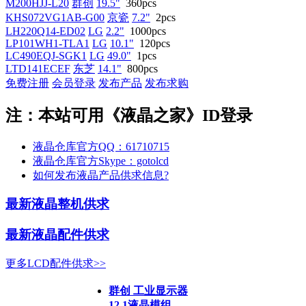
M200HJJ-L20
群创
19.5"
360pcs
KHS072VG1AB-G00
京瓷
7.2"
2pcs
LH220Q14-ED02
LG
2.2"
1000pcs
LP101WH1-TLA1
LG
10.1"
120pcs
LC490EQJ-SGK1
LG
49.0"
1pcs
LTD141ECEF
东芝
14.1"
800pcs
免费注册
会员登录
发布产品
发布求购
注：本站可用《液晶之家》ID登录
液晶仓库官方QQ：61710715
液晶仓库官方Skype：gotolcd
如何发布液晶产品供求信息?
最新液晶整机供求
最新液晶配件供求
更多LCD配件供求>>
群创 工业显示器
12.1液晶模组