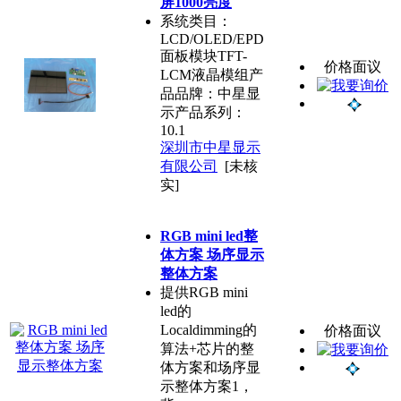
屏1000亮度
系统类目：
LCD/OLED/EPD
面板模块TFT-
价格面议
LCM液晶模组产
品品牌：中星显
示产品系列：
10.1
深圳市中星显示
有限公司
[未核
实]
RGB mini led整
体方案 场序显示
整体方案
提供RGB mini
led的
Localdimming的
价格面议
算法+芯片的整
体方案和场序显
示整体方案1，