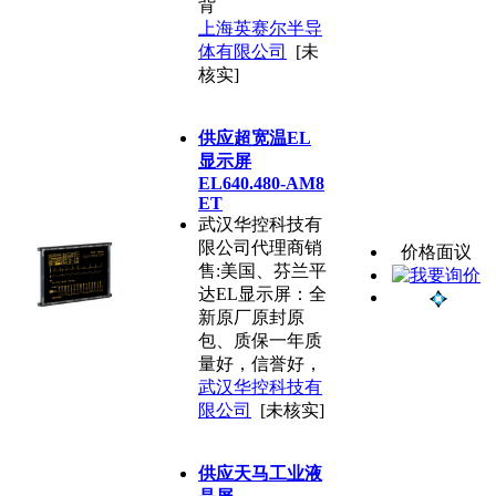
背
上海英赛尔半导
体有限公司
[未
核实]
供应超宽温EL
显示屏
EL640.480-AM8
ET
武汉华控科技有
限公司代理商销
价格面议
售:美国、芬兰平
达EL显示屏：全
新原厂原封原
包、质保一年质
量好，信誉好，
武汉华控科技有
限公司
[未核实]
供应天马工业液