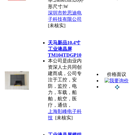
率:240RGB320外
形尺寸:W
深圳市乾思迪电
子科技有限公司
[未核实]
天马新品10.4寸
工业液晶屏
TM104TDGP10
本公司是由业内
资深人士共同创
建而成，公司专
价格面议
注于工控，安
防，监控，电
力，车载，船
舶，航空，医
疗，通信，
上海彰峰电子科
技
[未核实]
工业液晶屏模组