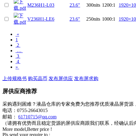
M236H1-L03
23.6"
300nits
1200:1
1920×10
V236H1-LE6
23.6"
250nits
1000:1
1920×10
«
1
2
…
3
4
»
上传规格书
购买晶币
发布屏供应
发布屏求购
屏供应商推荐
采购遇到困难？液晶仓库的专家免费为您推荐优质液晶屏货源
电话：0755-26643015
邮箱：
61710715@qq.com
（请拥有优势而且稳定货源的屏供应商跟我们联系，经确认后
More model,Better price !
Pls send your require to :