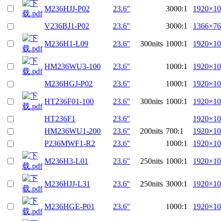
M236HJJ-P02
23.6"
3000:1
1920×10
V236BJ1-P02
23.6"
3000:1
1366×76
M236H1-L09
23.6"
300nits
1000:1
1920×10
HM236WU3-100
23.6"
1000:1
1920×10
M236HGJ-P02
23.6"
1000:1
1920×10
HT236F01-100
23.6"
300nits
1000:1
1920×10
HT236F1
23.6"
1920×10
HM236WU1-200
23.6"
200nits
700:1
1920×10
P236MWF1-R2
23.6"
1000:1
1920×10
M236H3-L01
23.6"
250nits
1000:1
1920×10
M236HJJ-L31
23.6"
250nits
3000:1
1920×10
M236HGE-P01
23.6"
1000:1
1920×10