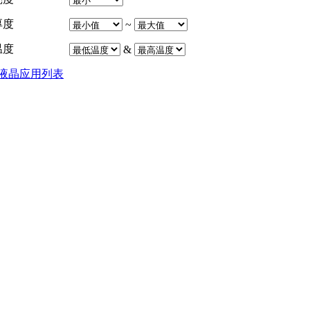
厚度
~
温度
&
液晶应用列表