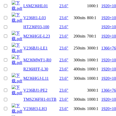
LSM236HL01
23.6"
1000:1
1920×10
V236H1-L03
23.6"
300nits
800:1
1920×10
HT236F03-100
23.6"
1920×10
M236HGE-L23
23.6"
200nits
700:1
1920×10
V236BJ1-LE1
23.6"
250nits
3000:1
1366×76
M236MWF1-R0
23.6"
300nits
1000:1
1920×10
R236HFF-L30
23.6"
400nits
1000:1
1920×10
M236HGJ-L11
23.6"
300nits
1000:1
1920×10
V236BJ1-PE2
23.6"
3000:1
1366×76
TMS236FH1-01TB
23.6"
300nits
1000:1
1920×10
V236H3-LH3
23.6"
300nits
1000:1
1920×10