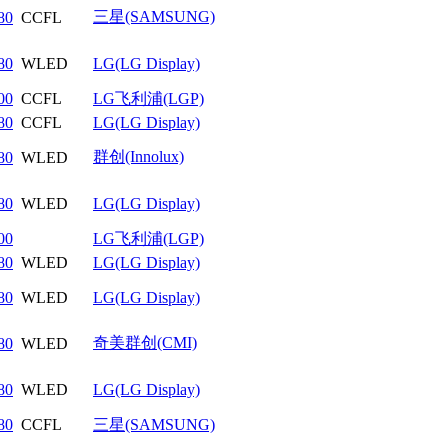
三星(SAMSUNG)
80
CCFL
80
WLED
LG(LG Display)
00
CCFL
LG飞利浦(LGP)
80
CCFL
LG(LG Display)
群创(Innolux)
80
WLED
80
WLED
LG(LG Display)
00
LG飞利浦(LGP)
80
WLED
LG(LG Display)
80
WLED
LG(LG Display)
奇美群创(CMI)
80
WLED
80
WLED
LG(LG Display)
80
CCFL
三星(SAMSUNG)