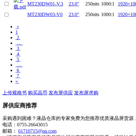
MT230DW01-V.3
23.0"
250nits
1000:1
1920×10
MT230DW03-V0
23.0"
250nits
1000:1
1920×10
«
1
2
…
3
4
5
…
6
7
»
上传规格书
购买晶币
发布屏供应
发布屏求购
屏供应商推荐
采购遇到困难？液晶仓库的专家免费为您推荐优质液晶屏货源
电话：0755-26643015
邮箱：
61710715@qq.com