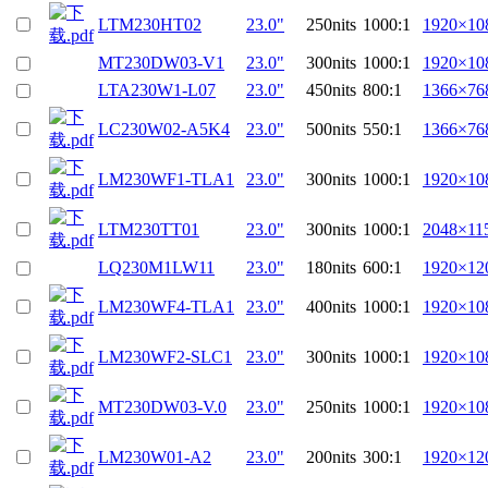
LTM230HT02
23.0"
250nits
1000:1
1920×10
MT230DW03-V1
23.0"
300nits
1000:1
1920×10
LTA230W1-L07
23.0"
450nits
800:1
1366×76
LC230W02-A5K4
23.0"
500nits
550:1
1366×76
LM230WF1-TLA1
23.0"
300nits
1000:1
1920×10
LTM230TT01
23.0"
300nits
1000:1
2048×11
LQ230M1LW11
23.0"
180nits
600:1
1920×12
LM230WF4-TLA1
23.0"
400nits
1000:1
1920×10
LM230WF2-SLC1
23.0"
300nits
1000:1
1920×10
MT230DW03-V.0
23.0"
250nits
1000:1
1920×10
LM230W01-A2
23.0"
200nits
300:1
1920×12