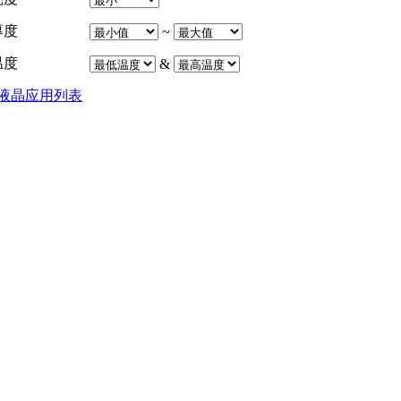
厚度
~
温度
&
液晶应用列表