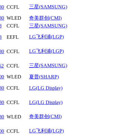
三星(SAMSUNG)
80
CCFL
80
WLED
奇美群创(CMI)
8
CCFL
三星(SAMSUNG)
LG飞利浦(LGP)
8
EEFL
LG飞利浦(LGP)
80
CCFL
三星(SAMSUNG)
52
CCFL
00
WLED
夏普(SHARP)
80
CCFL
LG(LG Display)
80
CCFL
LG(LG Display)
奇美群创(CMI)
80
WLED
LG飞利浦(LGP)
00
CCFL