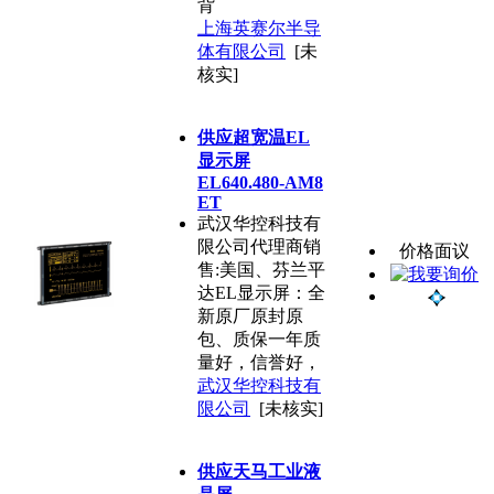
背
上海英赛尔半导
体有限公司
[未
核实]
供应超宽温EL
显示屏
EL640.480-AM8
ET
武汉华控科技有
限公司代理商销
价格面议
售:美国、芬兰平
达EL显示屏：全
新原厂原封原
包、质保一年质
量好，信誉好，
武汉华控科技有
限公司
[未核实]
供应天马工业液