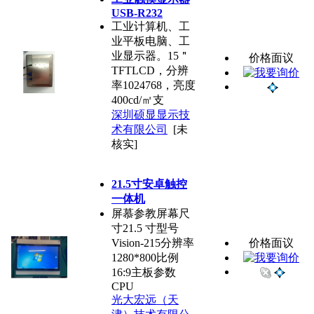
USB-R232
工业计算机、工
业平板电脑、工
业显示器。15＂
价格面议
TFTLCD，分辨
率1024768，亮度
400cd/㎡支
深圳硕显显示技
术有限公司
[未
核实]
21.5寸安卓触控
一体机
屏慕参教屏幕尺
寸21.5 寸型号
Vision-215分辨率
价格面议
1280*800比例
16:9主板参数
CPU
光大宏远（天