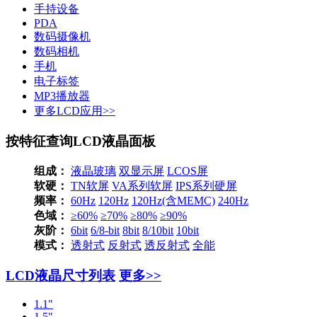
手持设备
PDA
数码摄像机
数码相机
手机
电子标签
MP3播放器
更多LCD应用>>
按特征查询LCD液晶面板
组成：
液晶玻璃
双显示屏
LCOS屏
软硬：
TN软屏
VA系列软屏
IPS系列硬屏
频率：
60Hz
120Hz
120Hz(含MEMC)
240Hz
色域：
≥60%
≥70%
≥80%
≥90%
灰阶：
6bit
6/8-bit
8bit
8/10bit
10bit
模式：
透射式
反射式
透反射式
全能
LCD液晶尺寸列表
更多>>
1.1"
1.5"