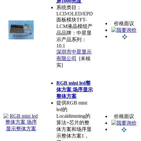
屏1000亮度
系统类目：
LCD/OLED/EPD
面板模块TFT-
价格面议
LCM液晶模组产
品品牌：中星显
示产品系列：
10.1
深圳市中星显示
有限公司
[未核
实]
RGB mini led整
体方案 场序显示
整体方案
提供RGB mini
led的
Localdimming的
价格面议
算法+芯片的整
体方案和场序显
示整体方案1，