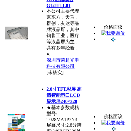
G121I1-L01
本公司主要代理
京东方，天马，
群创，友达等品
价格面议
牌液晶屏，其中
销售工业，医疗
等液晶屏为主，
具有多年经验，
可
深圳市荣超光电
科技有限公司
[未核实]
2.8寸TFT彩屏 高
清智能串口LCD
显示屏240×320
★基本参数规格
型号:
价格面议
T028MA1P7N3
屏幕尺寸:2.8分辨