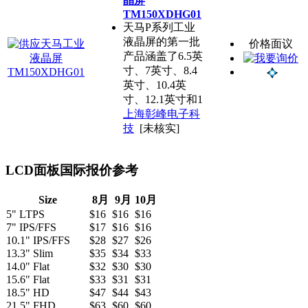
晶屏
TM150XDHG01
天马P系列工业
液晶屏的第一批
价格面议
产品涵盖了6.5英
寸、7英寸、8.4
英寸、10.4英
寸、12.1英寸和1
上海彰峰电子科
技
[未核实]
LCD面板国际报价参考
Size
8月
9月
10月
5" LTPS
$16
$16
$16
7" IPS/FFS
$17
$16
$16
10.1" IPS/FFS
$28
$27
$26
13.3" Slim
$35
$34
$33
14.0" Flat
$32
$30
$30
15.6" Flat
$33
$31
$31
18.5" HD
$47
$44
$43
21.5" FHD
$63
$60
$60