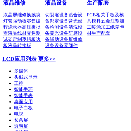
液晶维修
液晶设备
生产配套
液晶屏维修
换膜换
切裂灌设备
贴合设
PCB相关
手板及模
灯管
驱动板零售
编
备
邦定设备
背光设
具
模具五金
注塑加
程烧录器
高压板批
备
检测设备
清洗设
工
喷涂加工
纸箱包
零
液晶线材零售
测
备
黄光设备
研磨设
材
生产配套
试架定制
逻辑板边
备
辅助设备
屏维修
板
液晶转接板
设备
设备零部件
LCD应用列表
更多>>
多媒体
头戴式显示
工控
智能手环
智能手表
桌面应用
电子白板
电视
长条屏
透明屏