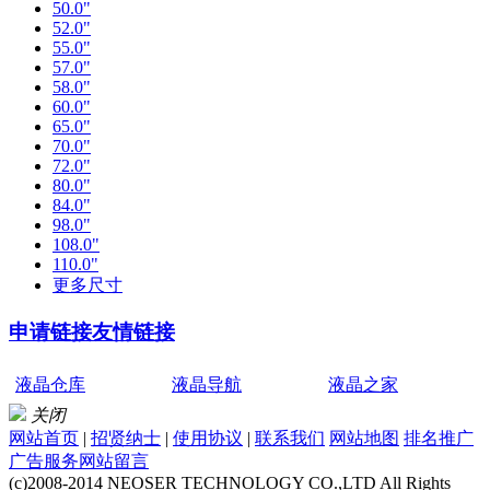
50.0"
52.0"
55.0"
57.0"
58.0"
60.0"
65.0"
70.0"
72.0"
80.0"
84.0"
98.0"
108.0"
110.0"
更多尺寸
申请链接
友情链接
液晶仓库
液晶导航
液晶之家
关闭
网站首页
|
招贤纳士
|
使用协议
|
联系我们
网站地图
排名推广
广告服务
网站留言
(c)2008-2014 NEOSER TECHNOLOGY CO.,LTD All Rights