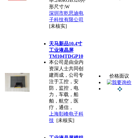
率:240RGB320外
形尺寸:W
深圳市乾思迪电
子科技有限公司
[未核实]
天马新品10.4寸
工业液晶屏
TM104TDGP10
本公司是由业内
资深人士共同创
建而成，公司专
价格面议
注于工控，安
防，监控，电
力，车载，船
舶，航空，医
疗，通信，
上海彰峰电子科
技
[未核实]
工业液晶屏模组