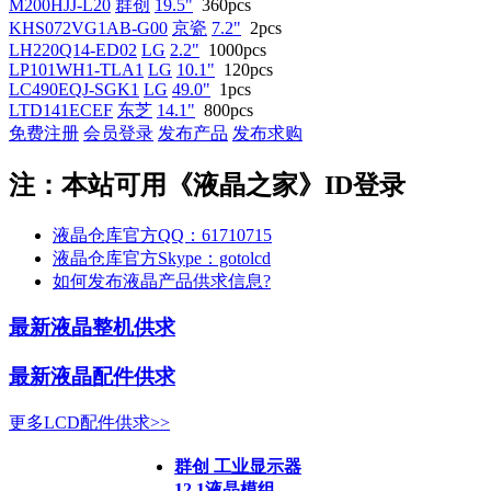
M200HJJ-L20
群创
19.5"
360pcs
KHS072VG1AB-G00
京瓷
7.2"
2pcs
LH220Q14-ED02
LG
2.2"
1000pcs
LP101WH1-TLA1
LG
10.1"
120pcs
LC490EQJ-SGK1
LG
49.0"
1pcs
LTD141ECEF
东芝
14.1"
800pcs
免费注册
会员登录
发布产品
发布求购
注：本站可用《液晶之家》ID登录
液晶仓库官方QQ：61710715
液晶仓库官方Skype：gotolcd
如何发布液晶产品供求信息?
最新液晶整机供求
最新液晶配件供求
更多LCD配件供求>>
群创 工业显示器
12.1液晶模组