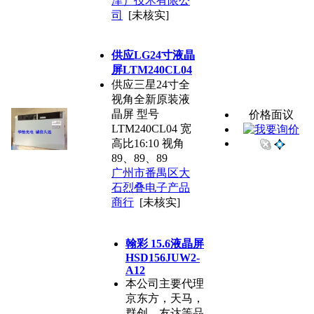
津）技术有限公
司
[未核实]
供应LG24寸液晶
屏LTM240CL04
供应三星24寸全
视角全新原装液
晶屏 型号
价格面议
LTM240CL04 宽
高比16:10 视角
89、89、89
广州市番禺区大
石烈叠电子产品
商行
[未核实]
翰彩 15.6液晶屏
HSD156JUW2-
A12
本公司主要代理
京东方，天马，
群创，友达等品