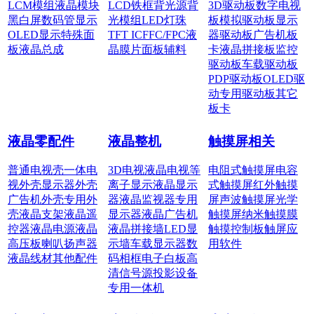
LCM模组
液晶模块
LCD铁框
背光源
背
3D驱动板
数字电视
黑白屏
数码管显示
光模组
LED灯珠
板
模拟驱动板
显示
OLED显示
特殊面
TFT IC
FFC/FPC
液
器驱动板
广告机板
板
液晶总成
晶膜片
面板辅料
卡
液晶拼接板
监控
驱动板
车载驱动板
PDP驱动板
OLED驱
动
专用驱动板
其它
板卡
液晶零配件
液晶整机
触摸屏相关
普通电视壳
一体电
3D电视
液晶电视
等
电阻式触摸屏
电容
视外壳
显示器外壳
离子显示
液晶显示
式触摸屏
红外触摸
广告机外壳
专用外
器
液晶监视器
专用
屏
声波触摸屏
光学
壳
液晶支架
液晶遥
显示器
液晶广告机
触摸屏
纳米触摸膜
控器
液晶电源
液晶
液晶拼接墙
LED显
触摸控制板
触屏应
高压板
喇叭扬声器
示墙
车载显示器
数
用软件
液晶线材
其他配件
码相框
电子白板
高
清信号源
投影设备
专用一体机