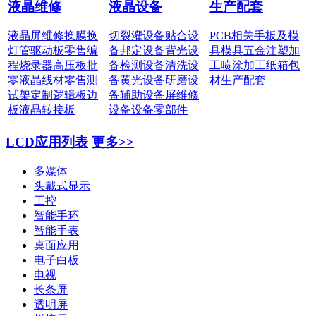
液晶维修
液晶设备
生产配套
液晶屏维修
换膜换
切裂灌设备
贴合设
PCB相关
手板及模
灯管
驱动板零售
编
备
邦定设备
背光设
具
模具五金
注塑加
程烧录器
高压板批
备
检测设备
清洗设
工
喷涂加工
纸箱包
零
液晶线材零售
测
备
黄光设备
研磨设
材
生产配套
试架定制
逻辑板边
备
辅助设备
屏维修
板
液晶转接板
设备
设备零部件
LCD应用列表
更多>>
多媒体
头戴式显示
工控
智能手环
智能手表
桌面应用
电子白板
电视
长条屏
透明屏