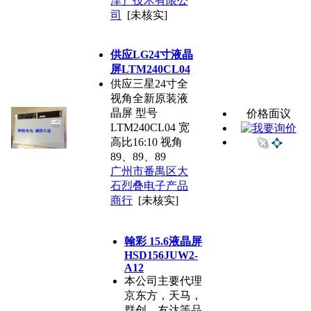
津）技术有限公
司
[未核实]
供应LG24寸液晶
屏LTM240CL04
供应三星24寸全
视角全新原装液
晶屏 型号
价格面议
LTM240CL04 宽
高比16:10 视角
89、89、89
广州市番禺区大
石烈叠电子产品
商行
[未核实]
翰彩 15.6液晶屏
HSD156JUW2-
A12
本公司主要代理
京东方，天马，
群创，友达等品