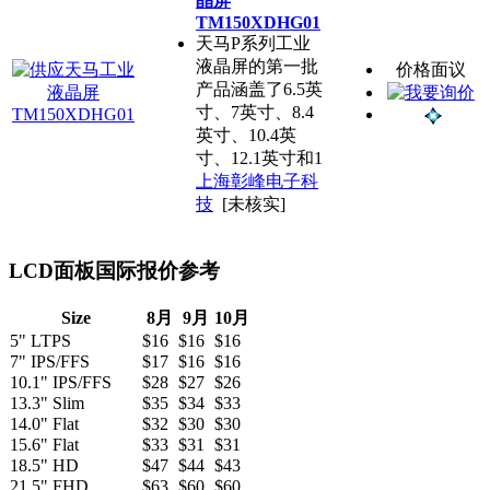
晶屏
TM150XDHG01
天马P系列工业
液晶屏的第一批
价格面议
产品涵盖了6.5英
寸、7英寸、8.4
英寸、10.4英
寸、12.1英寸和1
上海彰峰电子科
技
[未核实]
LCD面板国际报价参考
Size
8月
9月
10月
5" LTPS
$16
$16
$16
7" IPS/FFS
$17
$16
$16
10.1" IPS/FFS
$28
$27
$26
13.3" Slim
$35
$34
$33
14.0" Flat
$32
$30
$30
15.6" Flat
$33
$31
$31
18.5" HD
$47
$44
$43
21.5" FHD
$63
$60
$60