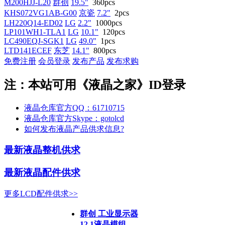
M200HJJ-L20
群创
19.5"
360pcs
KHS072VG1AB-G00
京瓷
7.2"
2pcs
LH220Q14-ED02
LG
2.2"
1000pcs
LP101WH1-TLA1
LG
10.1"
120pcs
LC490EQJ-SGK1
LG
49.0"
1pcs
LTD141ECEF
东芝
14.1"
800pcs
免费注册
会员登录
发布产品
发布求购
注：本站可用《液晶之家》ID登录
液晶仓库官方QQ：61710715
液晶仓库官方Skype：gotolcd
如何发布液晶产品供求信息?
最新液晶整机供求
最新液晶配件供求
更多LCD配件供求>>
群创 工业显示器
12.1液晶模组