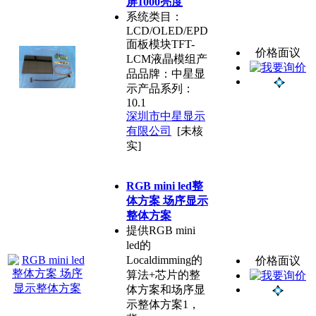
屏1000亮度
系统类目：
LCD/OLED/EPD
面板模块TFT-
价格面议
LCM液晶模组产
品品牌：中星显
示产品系列：
10.1
深圳市中星显示
有限公司
[未核
实]
RGB mini led整
体方案 场序显示
整体方案
提供RGB mini
led的
Localdimming的
价格面议
算法+芯片的整
体方案和场序显
示整体方案1，