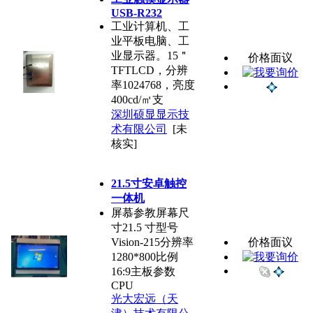
USB-R232
工业计算机、工
业平板电脑、工
业显示器。15＂
价格面议
TFTLCD，分辨
率1024768，亮度
400cd/㎡支
深圳硕显显示技
术有限公司
[未
核实]
21.5寸安卓触控
一体机
屏慕参教屏幕尺
寸21.5 寸型号
Vision-215分辨率
价格面议
1280*800比例
16:9主板参数
CPU
光大宏远（天