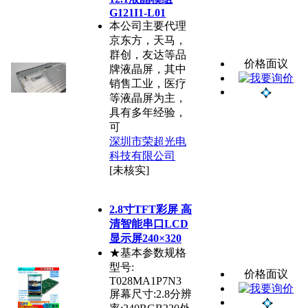
G121I1-L01
本公司主要代理
京东方，天马，
群创，友达等品
价格面议
牌液晶屏，其中
销售工业，医疗
等液晶屏为主，
具有多年经验，
可
深圳市荣超光电
科技有限公司
[未核实]
2.8寸TFT彩屏 高
清智能串口LCD
显示屏240×320
★基本参数规格
型号:
价格面议
T028MA1P7N3
屏幕尺寸:2.8分辨