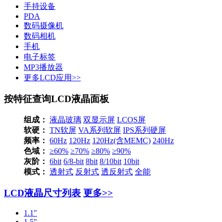
手持设备
PDA
数码摄像机
数码相机
手机
电子标签
MP3播放器
更多LCD应用>>
按特征查询LCD液晶面板
组成：
液晶玻璃
双显示屏
LCOS屏
软硬：
TN软屏
VA系列软屏
IPS系列硬屏
频率：
60Hz
120Hz
120Hz(含MEMC)
240Hz
色域：
≥60%
≥70%
≥80%
≥90%
灰阶：
6bit
6/8-bit
8bit
8/10bit
10bit
模式：
透射式
反射式
透反射式
全能
LCD液晶尺寸列表
更多>>
1.1"
1.5"