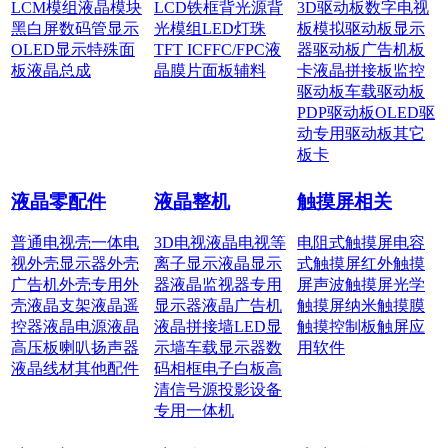
LCM模组
液晶模块
LCD铁框
背光源
背
3D驱动板
数字电视
黑白屏
数码管显示
光模组
LED灯珠
板
模拟驱动板
显示
OLED显示
特殊面
TFT IC
FFC/FPC
液
器驱动板
广告机板
板
液晶总成
晶膜片
面板辅料
卡
液晶拼接板
监控
驱动板
车载驱动板
PDP驱动板
OLED驱
动
专用驱动板
其它
板卡
液晶零配件
液晶整机
触摸屏相关
普通电视壳
一体电
3D电视
液晶电视
等
电阻式触摸屏
电容
视外壳
显示器外壳
离子显示
液晶显示
式触摸屏
红外触摸
广告机外壳
专用外
器
液晶监视器
专用
屏
声波触摸屏
光学
壳
液晶支架
液晶遥
显示器
液晶广告机
触摸屏
纳米触摸膜
控器
液晶电源
液晶
液晶拼接墙
LED显
触摸控制板
触屏应
高压板
喇叭扬声器
示墙
车载显示器
数
用软件
液晶线材
其他配件
码相框
电子白板
高
清信号源
投影设备
专用一体机