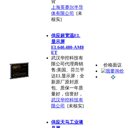
背
上海英赛尔半导
体有限公司
[未
核实]
供应超宽温EL
显示屏
EL640.480-AM8
ET
武汉华控科技有
限公司代理商销
价格面议
售:美国、芬兰平
达EL显示屏：全
新原厂原封原
包、质保一年质
量好，信誉好，
武汉华控科技有
限公司
[未核实]
供应天马工业液