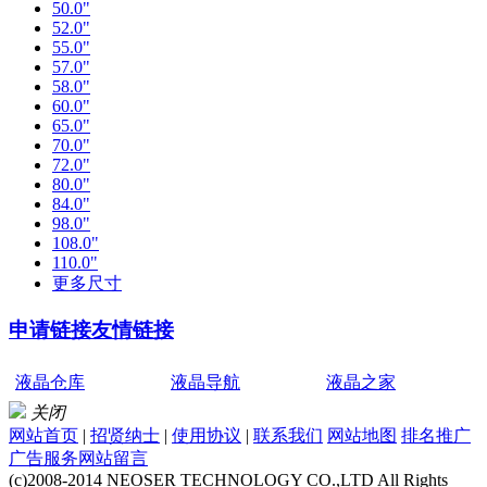
50.0"
52.0"
55.0"
57.0"
58.0"
60.0"
65.0"
70.0"
72.0"
80.0"
84.0"
98.0"
108.0"
110.0"
更多尺寸
申请链接
友情链接
液晶仓库
液晶导航
液晶之家
关闭
网站首页
|
招贤纳士
|
使用协议
|
联系我们
网站地图
排名推广
广告服务
网站留言
(c)2008-2014 NEOSER TECHNOLOGY CO.,LTD All Rights