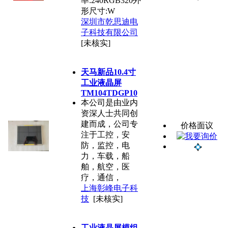
率:240RGB320外
形尺寸:W
深圳市乾思迪电
子科技有限公司
[未核实]
天马新品10.4寸
工业液晶屏
TM104TDGP10
本公司是由业内
资深人士共同创
建而成，公司专
价格面议
注于工控，安
防，监控，电
力，车载，船
舶，航空，医
疗，通信，
上海彰峰电子科
技
[未核实]
工业液晶屏模组