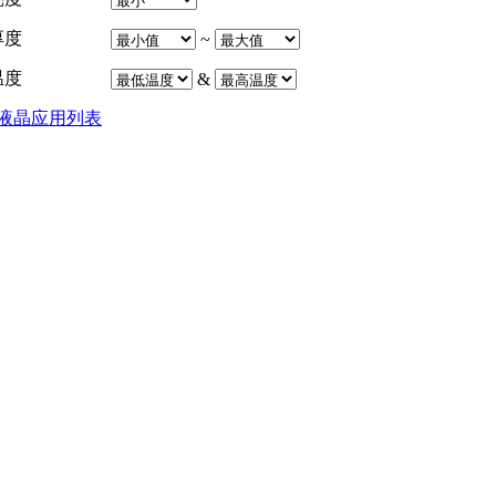
厚度
~
温度
&
液晶应用列表