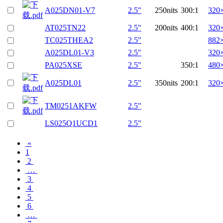
A025DN01-V7
2.5"
250nits
300:1
320
AT025TN22
2.5"
200nits
400:1
320
TC025THEA2
2.5"
882
A025DL01-V3
2.5"
320
PA025XSE
2.5"
350:1
480
A025DL01
2.5"
350nits
200:1
320
TM0251AKFW
2.5"
LS025Q1UCD1
2.5"
«
1
2
…
3
4
5
6
…