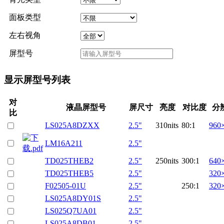
面板类型
左右视角
屏型号
显示屏型号列表
对
液晶屏型号
屏尺寸
亮度
对比度
分
比
LS025A8DZXX
2.5"
310nits
80:1
960
LM16A211
2.5"
TD025THEB2
2.5"
250nits
300:1
640
TD025THEB5
2.5"
320
F02505-01U
2.5"
250:1
320
LS025A8DY01S
2.5"
LS025Q7UA01
2.5"
LS025A8DB01
2.5"