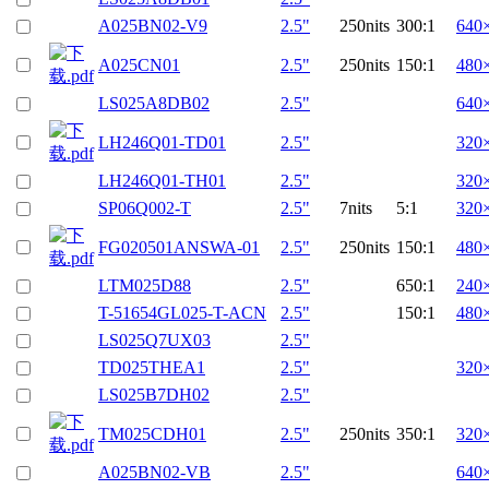
A025BN02-V9
2.5"
250nits
300:1
640
A025CN01
2.5"
250nits
150:1
480
LS025A8DB02
2.5"
640
LH246Q01-TD01
2.5"
320
LH246Q01-TH01
2.5"
320
SP06Q002-T
2.5"
7nits
5:1
320
FG020501ANSWA-01
2.5"
250nits
150:1
480
LTM025D88
2.5"
650:1
240
T-51654GL025-T-ACN
2.5"
150:1
480
LS025Q7UX03
2.5"
TD025THEA1
2.5"
320
LS025B7DH02
2.5"
TM025CDH01
2.5"
250nits
350:1
320
A025BN02-VB
2.5"
640