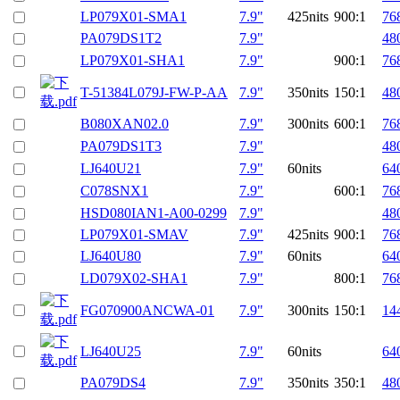
LP079X01-SMA1
7.9"
425nits
900:1
76
PA079DS1T2
7.9"
48
LP079X01-SHA1
7.9"
900:1
76
T-51384L079J-FW-P-AA
7.9"
350nits
150:1
48
B080XAN02.0
7.9"
300nits
600:1
76
PA079DS1T3
7.9"
48
LJ640U21
7.9"
60nits
64
C078SNX1
7.9"
600:1
76
HSD080IAN1-A00-0299
7.9"
48
LP079X01-SMAV
7.9"
425nits
900:1
76
LJ640U80
7.9"
60nits
64
LD079X02-SHA1
7.9"
800:1
76
FG070900ANCWA-01
7.9"
300nits
150:1
14
LJ640U25
7.9"
60nits
64
PA079DS4
7.9"
350nits
350:1
48