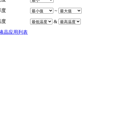
厚度
~
温度
&
液晶应用列表