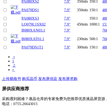
PA080XS2
7.9"
350nits
350:1
48
PA079DS1
7.9"
350nits
150:1
48
PA080XS3
7.9"
350:1
48
LQ079L1SX02
7.9"
450nits
1000:1
15
B080XAN03.1
7.9"
76
B080XAT01.1
7.9"
230nits
500:1
76
PA079DS1T1
7.9"
300nits
150:1
48
«
1
2
»
上传规格书
购买晶币
发布屏供应
发布屏求购
屏供应商推荐
采购遇到困难？液晶仓库的专家免费为您推荐优质液晶屏货源
电话：0755-26643015