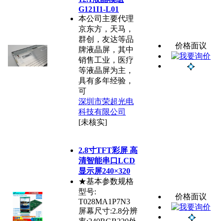
G121I1-L01
本公司主要代理
京东方，天马，
群创，友达等品
价格面议
牌液晶屏，其中
销售工业，医疗
等液晶屏为主，
具有多年经验，
可
深圳市荣超光电
科技有限公司
[未核实]
2.8寸TFT彩屏 高
清智能串口LCD
显示屏240×320
★基本参数规格
型号:
价格面议
T028MA1P7N3
屏幕尺寸:2.8分辨