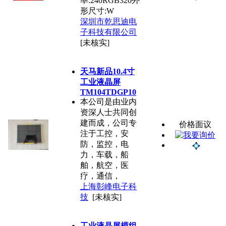
率:240RGB320外
形尺寸:W
深圳市乾思迪电
子科技有限公司
[未核实]
天马新品10.4寸
工业液晶屏
TM104TDGP10
本公司是由业内
资深人士共同创
建而成，公司专
价格面议
注于工控，安
防，监控，电
力，车载，船
舶，航空，医
疗，通信，
上海彰峰电子科
技
[未核实]
工业液晶屏模组