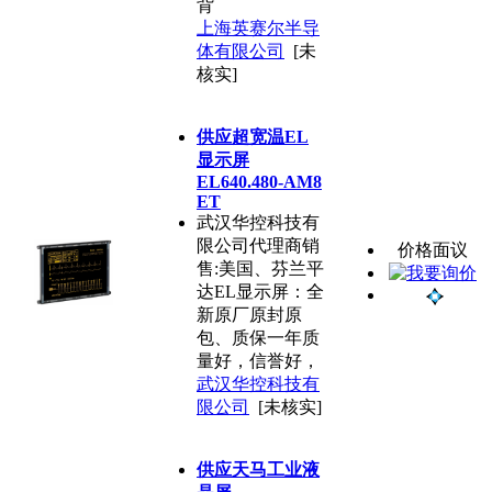
背
上海英赛尔半导
体有限公司
[未
核实]
供应超宽温EL
显示屏
EL640.480-AM8
ET
武汉华控科技有
限公司代理商销
价格面议
售:美国、芬兰平
达EL显示屏：全
新原厂原封原
包、质保一年质
量好，信誉好，
武汉华控科技有
限公司
[未核实]
供应天马工业液