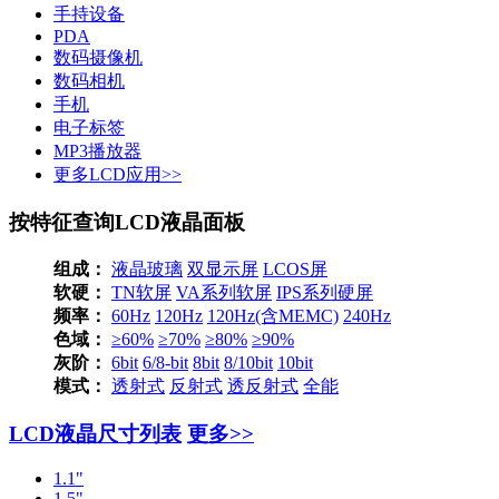
手持设备
PDA
数码摄像机
数码相机
手机
电子标签
MP3播放器
更多LCD应用>>
按特征查询LCD液晶面板
组成：
液晶玻璃
双显示屏
LCOS屏
软硬：
TN软屏
VA系列软屏
IPS系列硬屏
频率：
60Hz
120Hz
120Hz(含MEMC)
240Hz
色域：
≥60%
≥70%
≥80%
≥90%
灰阶：
6bit
6/8-bit
8bit
8/10bit
10bit
模式：
透射式
反射式
透反射式
全能
LCD液晶尺寸列表
更多>>
1.1"
1.5"