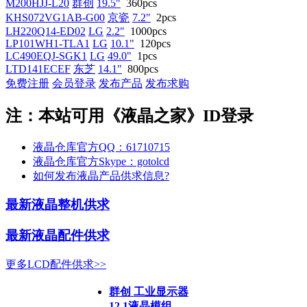
M200HJJ-L20
群创
19.5"
360pcs
KHS072VG1AB-G00
京瓷
7.2"
2pcs
LH220Q14-ED02
LG
2.2"
1000pcs
LP101WH1-TLA1
LG
10.1"
120pcs
LC490EQJ-SGK1
LG
49.0"
1pcs
LTD141ECEF
东芝
14.1"
800pcs
免费注册
会员登录
发布产品
发布求购
注：本站可用《液晶之家》ID登录
液晶仓库官方QQ：61710715
液晶仓库官方Skype：gotolcd
如何发布液晶产品供求信息?
最新液晶整机供求
最新液晶配件供求
更多LCD配件供求>>
群创 工业显示器
12.1液晶模组