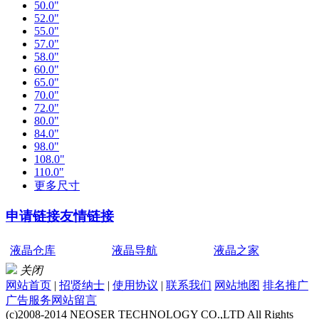
50.0"
52.0"
55.0"
57.0"
58.0"
60.0"
65.0"
70.0"
72.0"
80.0"
84.0"
98.0"
108.0"
110.0"
更多尺寸
申请链接
友情链接
液晶仓库
液晶导航
液晶之家
关闭
网站首页
|
招贤纳士
|
使用协议
|
联系我们
网站地图
排名推广
广告服务
网站留言
(c)2008-2014 NEOSER TECHNOLOGY CO.,LTD All Rights