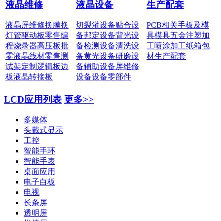
液晶维修
液晶设备
生产配套
液晶屏维修
换膜换
切裂灌设备
贴合设
PCB相关
手板及模
灯管
驱动板零售
编
备
邦定设备
背光设
具
模具五金
注塑加
程烧录器
高压板批
备
检测设备
清洗设
工
喷涂加工
纸箱包
零
液晶线材零售
测
备
黄光设备
研磨设
材
生产配套
试架定制
逻辑板边
备
辅助设备
屏维修
板
液晶转接板
设备
设备零部件
LCD应用列表
更多>>
多媒体
头戴式显示
工控
智能手环
智能手表
桌面应用
电子白板
电视
长条屏
透明屏