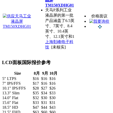
晶屏
TM150XDHG01
天马P系列工业
液晶屏的第一批
价格面议
产品涵盖了6.5英
寸、7英寸、8.4
英寸、10.4英
寸、12.1英寸和1
上海彰峰电子科
技
[未核实]
LCD面板国际报价参考
Size
8月
9月
10月
5" LTPS
$16
$16
$16
7" IPS/FFS
$17
$16
$16
10.1" IPS/FFS
$28
$27
$26
13.3" Slim
$35
$34
$33
14.0" Flat
$32
$30
$30
15.6" Flat
$33
$31
$31
18.5" HD
$47
$44
$43
21.5" FHD
$63
$60
$60