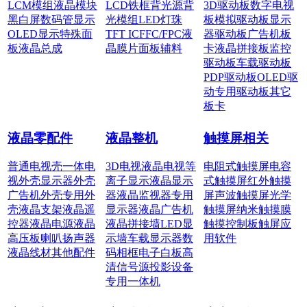
LCM模组
液晶模块
LCD铁框
背光源
背
3D驱动板
数字电视
黑白屏
数码管显示
光模组
LED灯珠
板
模拟驱动板
显示
OLED显示
特殊面
TFT IC
FFC/FPC
液
器驱动板
广告机板
板
液晶总成
晶膜片
面板辅料
卡
液晶拼接板
监控
驱动板
车载驱动板
PDP驱动板
OLED驱
动
专用驱动板
其它
板卡
液晶零配件
液晶整机
触摸屏相关
普通电视壳
一体电
3D电视
液晶电视
等
电阻式触摸屏
电容
视外壳
显示器外壳
离子显示
液晶显示
式触摸屏
红外触摸
广告机外壳
专用外
器
液晶监视器
专用
屏
声波触摸屏
光学
壳
液晶支架
液晶遥
显示器
液晶广告机
触摸屏
纳米触摸膜
控器
液晶电源
液晶
液晶拼接墙
LED显
触摸控制板
触屏应
高压板
喇叭扬声器
示墙
车载显示器
数
用软件
液晶线材
其他配件
码相框
电子白板
高
清信号源
投影设备
专用一体机