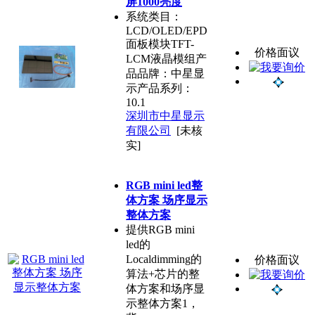
屏1000亮度
系统类目：
LCD/OLED/EPD
面板模块TFT-
价格面议
LCM液晶模组产
品品牌：中星显
示产品系列：
10.1
深圳市中星显示
有限公司
[未核
实]
RGB mini led整
体方案 场序显示
整体方案
提供RGB mini
led的
Localdimming的
价格面议
算法+芯片的整
体方案和场序显
示整体方案1，