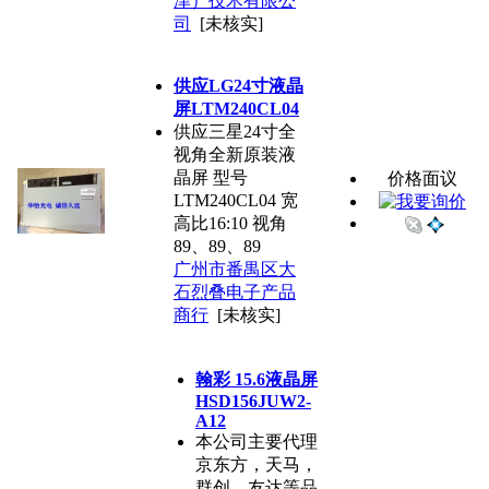
津）技术有限公
司
[未核实]
供应LG24寸液晶
屏LTM240CL04
供应三星24寸全
视角全新原装液
晶屏 型号
价格面议
LTM240CL04 宽
高比16:10 视角
89、89、89
广州市番禺区大
石烈叠电子产品
商行
[未核实]
翰彩 15.6液晶屏
HSD156JUW2-
A12
本公司主要代理
京东方，天马，
群创，友达等品