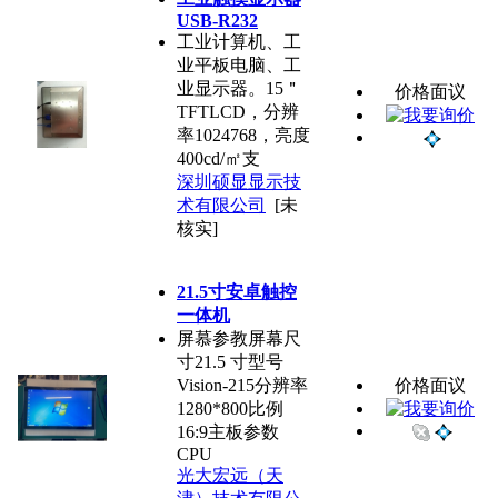
USB-R232
工业计算机、工
业平板电脑、工
业显示器。15＂
价格面议
TFTLCD，分辨
率1024768，亮度
400cd/㎡支
深圳硕显显示技
术有限公司
[未
核实]
21.5寸安卓触控
一体机
屏慕参教屏幕尺
寸21.5 寸型号
Vision-215分辨率
价格面议
1280*800比例
16:9主板参数
CPU
光大宏远（天