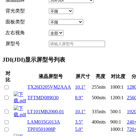
背光类型
面板类型
左右视角
屏型号
JDI(JDI)显示屏型号列表
对
液晶屏型号
屏尺寸
亮度
对比度
比
TX26D205VM2AAA
10.1"
255nits
1000:1
128
TFTMD089030
8.9"
500nits
1200:1
256
LT101MB2000-01
10.1"
335nits
500:1
192
LAM035G013A
3.5"
400nits
900:1
240
TPF0501008P
5.0"
1000:1
720