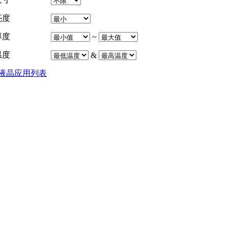
亮度
厚度
~
温度
&
液晶应用列表