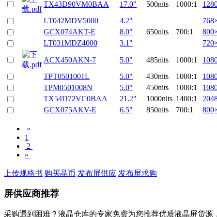
TX43D90VM0BAA
17.0"
500nits
1000:1
128
LT042MDV5000
4.2"
768
GCX074AKT-E
8.0"
650nits
700:1
800
LT031MDZ4000
3.1"
720
ACX450AKN-7
5.0"
485nits
1000:1
108
TPT0501001L
5.0"
430nits
1000:1
108
TPM0501008N
5.0"
450nits
1000:1
108
TX54D72VC0BAA
21.2"
1000nits
1400:1
204
GCX075AKV-E
6.5"
850nits
700:1
800
«
1
2
»
上传规格书
购买晶币
发布屏供应
发布屏求购
屏供应商推荐
采购遇到困难？液晶仓库的专家免费为您推荐优质液晶屏货源