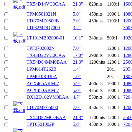
TX54D14VC0CAA
21.3"
820nits
1100:1
160
TPM0501021N
5.0"
450nits
1000:1
108
LT070ME0500B
7.0"
450nits
1100:1
120
LT032MDQ7000
3.2"
360
LT101MB02000-01
10.1"
340nits
500:1
192
TPF0702002N
7.0"
1200:1
120
TX43D22VC0CAA
17.0"
290nits
1000:1
128
TX54D84MM0BAA
21.3"
1200nits
1200:1
256
LPM014T262B
1.4"
20:1
205
LPM010R030A
1.0"
20:1
180
ACX465AKM-7
5.9"
400nits
1000:1
108
ACX450AKM-7
5.0"
485nits
1000:1
108
DX12D102VM0EAA
4.7"
550nits
1000:1
720
LT070ME05000
7.0"
450nits
1200:1
120
TX54D82MC0BAA
21.3"
1200nits
1200:1
256
TPT0501002P
5.0"
450nits
1000:1
720