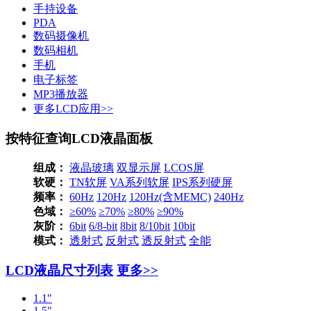
手持设备
PDA
数码摄像机
数码相机
手机
电子标签
MP3播放器
更多LCD应用>>
按特征查询LCD液晶面板
组成：
液晶玻璃
双显示屏
LCOS屏
软硬：
TN软屏
VA系列软屏
IPS系列硬屏
频率：
60Hz
120Hz
120Hz(含MEMC)
240Hz
色域：
≥60%
≥70%
≥80%
≥90%
灰阶：
6bit
6/8-bit
8bit
8/10bit
10bit
模式：
透射式
反射式
透反射式
全能
LCD液晶尺寸列表
更多>>
1.1"
1.5"