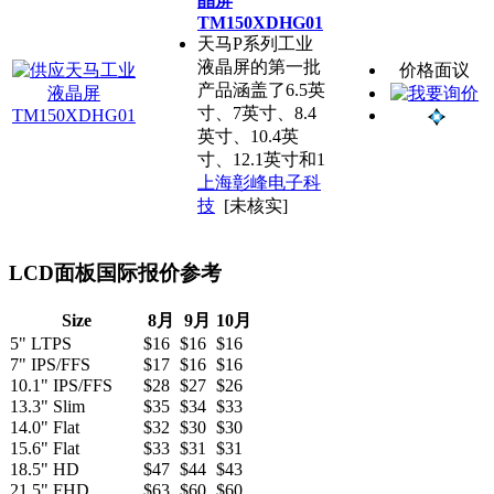
晶屏
TM150XDHG01
天马P系列工业
液晶屏的第一批
价格面议
产品涵盖了6.5英
寸、7英寸、8.4
英寸、10.4英
寸、12.1英寸和1
上海彰峰电子科
技
[未核实]
LCD面板国际报价参考
Size
8月
9月
10月
5" LTPS
$16
$16
$16
7" IPS/FFS
$17
$16
$16
10.1" IPS/FFS
$28
$27
$26
13.3" Slim
$35
$34
$33
14.0" Flat
$32
$30
$30
15.6" Flat
$33
$31
$31
18.5" HD
$47
$44
$43
21.5" FHD
$63
$60
$60