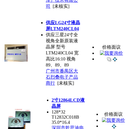
津）技术有限公
司
[未核实]
供应LG24寸液晶
屏LTM240CL04
供应三星24寸全
视角全新原装液
晶屏 型号
价格面议
LTM240CL04 宽
高比16:10 视角
89、89、89
广州市番禺区大
石烈叠电子产品
商行
[未核实]
2寸12864LCD液
晶屏
128*32
价格面议
T12832C018B
35.0*16.4
深圳市乾思迪电