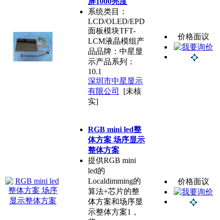
屏1000亮度
系统类目：
LCD/OLED/EPD
面板模块TFT-
价格面议
LCM液晶模组产
品品牌：中星显
示产品系列：
10.1
深圳市中星显示
有限公司
[未核
实]
RGB mini led整
体方案 场序显示
整体方案
提供RGB mini
led的
Localdimming的
价格面议
算法+芯片的整
体方案和场序显
示整体方案1，