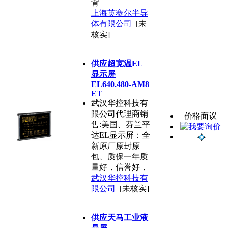
背
上海英赛尔半导
体有限公司
[未
核实]
供应超宽温EL
显示屏
EL640.480-AM8
ET
武汉华控科技有
限公司代理商销
价格面议
售:美国、芬兰平
达EL显示屏：全
新原厂原封原
包、质保一年质
量好，信誉好，
武汉华控科技有
限公司
[未核实]
供应天马工业液