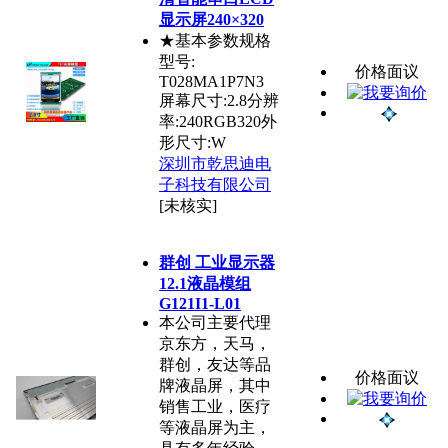
显示屏240×320
★基本参数规格
型号:
价格面议
T028MA1P7N3
屏幕尺寸:2.8分辨
率:240RGB320外
形尺寸:W
深圳市乾思迪电
子科技有限公司
[未核实]
群创 工业显示器
12.1液晶模组
G121I1-L01
本公司主要代理
京东方，天马，
群创，友达等品
价格面议
牌液晶屏，其中
销售工业，医疗
等液晶屏为主，