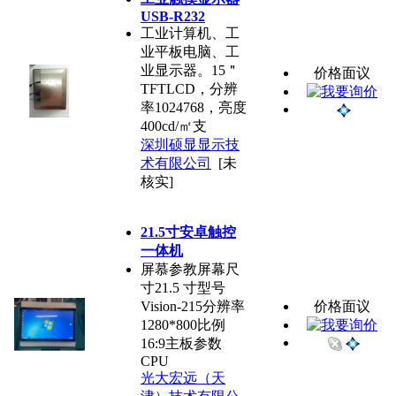
USB-R232
工业计算机、工
业平板电脑、工
业显示器。15＂
价格面议
TFTLCD，分辨
率1024768，亮度
400cd/㎡支
深圳硕显显示技
术有限公司
[未
核实]
21.5寸安卓触控
一体机
屏慕参教屏幕尺
寸21.5 寸型号
Vision-215分辨率
价格面议
1280*800比例
16:9主板参数
CPU
光大宏远（天