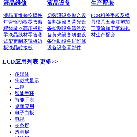
液晶维修
液晶设备
生产配套
液晶屏维修
换膜换
切裂灌设备
贴合设
PCB相关
手板及模
灯管
驱动板零售
编
备
邦定设备
背光设
具
模具五金
注塑加
程烧录器
高压板批
备
检测设备
清洗设
工
喷涂加工
纸箱包
零
液晶线材零售
测
备
黄光设备
研磨设
材
生产配套
试架定制
逻辑板边
备
辅助设备
屏维修
板
液晶转接板
设备
设备零部件
LCD应用列表
更多>>
多媒体
头戴式显示
工控
智能手环
智能手表
桌面应用
电子白板
电视
长条屏
透明屏