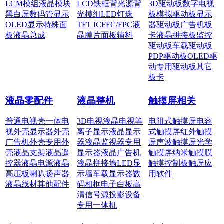
LCM模组
液晶模块
LCD铁框
背光源
背
3D驱动板
数字电视
黑白屏
数码管显示
光模组
LED灯珠
板
模拟驱动板
显示
OLED显示
特殊面
TFT IC
FFC/FPC
液
器驱动板
广告机板
板
液晶总成
晶膜片
面板辅料
卡
液晶拼接板
监控
驱动板
车载驱动板
PDP驱动板
OLED驱
动
专用驱动板
其它
板卡
液晶零配件
液晶整机
触摸屏相关
普通电视壳
一体电
3D电视
液晶电视
等
电阻式触摸屏
电容
视外壳
显示器外壳
离子显示
液晶显示
式触摸屏
红外触摸
广告机外壳
专用外
器
液晶监视器
专用
屏
声波触摸屏
光学
壳
液晶支架
液晶遥
显示器
液晶广告机
触摸屏
纳米触摸膜
控器
液晶电源
液晶
液晶拼接墙
LED显
触摸控制板
触屏应
高压板
喇叭扬声器
示墙
车载显示器
数
用软件
液晶线材
其他配件
码相框
电子白板
高
清信号源
投影设备
专用一体机