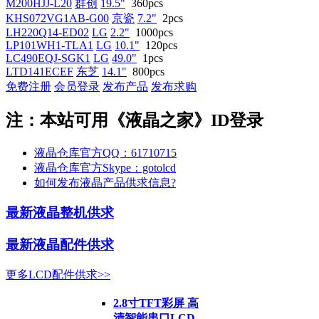
M200HJJ-L20
群创
19.5"
360pcs
KHS072VG1AB-G00
京瓷
7.2"
2pcs
LH220Q14-ED02
LG
2.2"
1000pcs
LP101WH1-TLA1
LG
10.1"
120pcs
LC490EQJ-SGK1
LG
49.0"
1pcs
LTD141ECEF
东芝
14.1"
800pcs
免费注册
会员登录
发布产品
发布求购
注：本站可用《液晶之家》ID登录
液晶仓库官方QQ：61710715
液晶仓库官方Skype：gotolcd
如何发布液晶产品供求信息?
最新液晶整机供求
最新液晶配件供求
更多LCD配件供求>>
2.8寸TFT彩屏 高
清智能串口LCD