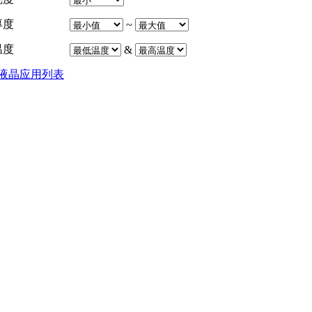
厚度
~
温度
&
液晶应用列表