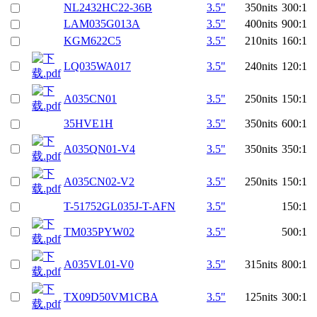
NL2432HC22-36B
3.5"
350nits
300:1
LAM035G013A
3.5"
400nits
900:1
KGM622C5
3.5"
210nits
160:1
LQ035WA017
3.5"
240nits
120:1
A035CN01
3.5"
250nits
150:1
35HVE1H
3.5"
350nits
600:1
A035QN01-V4
3.5"
350nits
350:1
A035CN02-V2
3.5"
250nits
150:1
T-51752GL035J-T-AFN
3.5"
150:1
TM035PYW02
3.5"
500:1
A035VL01-V0
3.5"
315nits
800:1
TX09D50VM1CBA
3.5"
125nits
300:1