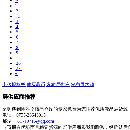
«
1
2
…
3
4
5
6
7
8
9
…
26
27
»
上传规格书
购买晶币
发布屏供应
发布屏求购
屏供应商推荐
采购遇到困难？液晶仓库的专家免费为您推荐优质液晶屏货源
电话：0755-26643015
邮箱：
61710715@qq.com
（请拥有优势而且稳定货源的屏供应商跟我们联系，经确认后