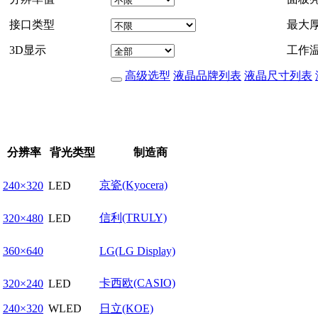
接口类型
最大
3D显示
工作
高级选型
液晶品牌列表
液晶尺寸列表
分辨率
背光类型
制造商
京瓷(Kyocera)
240×320
LED
信利(TRULY)
320×480
LED
360×640
LG(LG Display)
卡西欧(CASIO)
320×240
LED
240×320
WLED
日立(KOE)