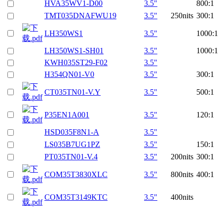
HVA35WV1-D00
3.5"
800:1
TMT035DNAFWU19
3.5"
250nits
300:1
LH350WS1
3.5"
1000:1
LH350WS1-SH01
3.5"
1000:1
KWH035ST29-F02
3.5"
H354QN01-V0
3.5"
300:1
CT035TN01-V.Y
3.5"
500:1
P35EN1A001
3.5"
120:1
HSD035F8N1-A
3.5"
LS035B7UG1PZ
3.5"
150:1
PT035TN01-V.4
3.5"
200nits
300:1
COM35T3830XLC
3.5"
800nits
400:1
COM35T3149KTC
3.5"
400nits