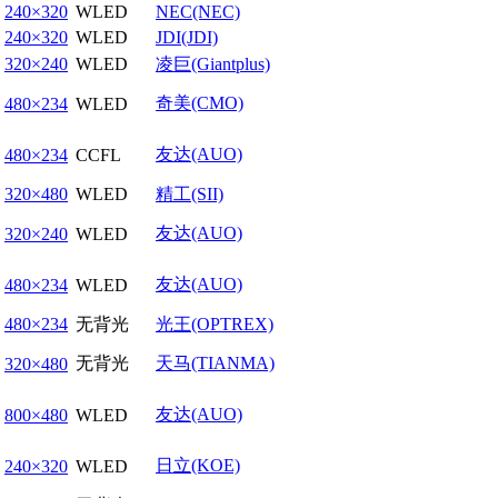
240×320
WLED
NEC(NEC)
240×320
WLED
JDI(JDI)
320×240
WLED
凌巨(Giantplus)
奇美(CMO)
480×234
WLED
友达(AUO)
480×234
CCFL
320×480
WLED
精工(SII)
友达(AUO)
320×240
WLED
友达(AUO)
480×234
WLED
480×234
无背光
光王(OPTREX)
无背光
天马(TIANMA)
320×480
友达(AUO)
800×480
WLED
日立(KOE)
240×320
WLED