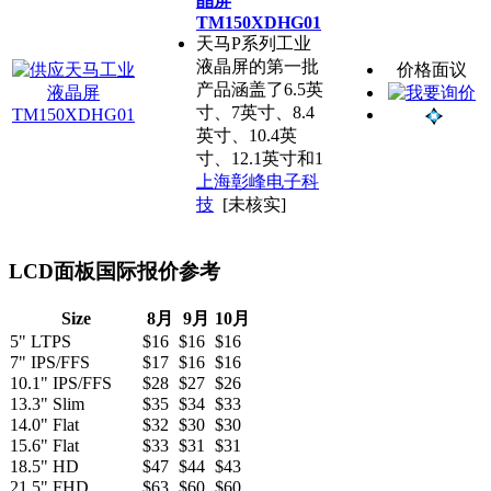
晶屏
TM150XDHG01
天马P系列工业
液晶屏的第一批
价格面议
产品涵盖了6.5英
寸、7英寸、8.4
英寸、10.4英
寸、12.1英寸和1
上海彰峰电子科
技
[未核实]
LCD面板国际报价参考
Size
8月
9月
10月
5" LTPS
$16
$16
$16
7" IPS/FFS
$17
$16
$16
10.1" IPS/FFS
$28
$27
$26
13.3" Slim
$35
$34
$33
14.0" Flat
$32
$30
$30
15.6" Flat
$33
$31
$31
18.5" HD
$47
$44
$43
21.5" FHD
$63
$60
$60