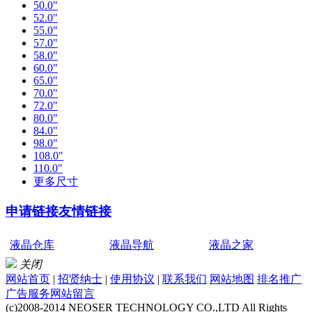
50.0"
52.0"
55.0"
57.0"
58.0"
60.0"
65.0"
70.0"
72.0"
80.0"
84.0"
98.0"
108.0"
110.0"
更多尺寸
申请链接
友情链接
液晶仓库
液晶导航
液晶之家
关闭
网站首页
|
招贤纳士
|
使用协议
|
联系我们
网站地图
排名推广
广告服务
网站留言
(c)2008-2014 NEOSER TECHNOLOGY CO.,LTD All Rights