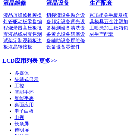
液晶维修
液晶设备
生产配套
液晶屏维修
换膜换
切裂灌设备
贴合设
PCB相关
手板及模
灯管
驱动板零售
编
备
邦定设备
背光设
具
模具五金
注塑加
程烧录器
高压板批
备
检测设备
清洗设
工
喷涂加工
纸箱包
零
液晶线材零售
测
备
黄光设备
研磨设
材
生产配套
试架定制
逻辑板边
备
辅助设备
屏维修
板
液晶转接板
设备
设备零部件
LCD应用列表
更多>>
多媒体
头戴式显示
工控
智能手环
智能手表
桌面应用
电子白板
电视
长条屏
透明屏