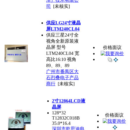
津）技术有限公
司
[未核实]
供应LG24寸液晶
屏LTM240CL04
供应三星24寸全
视角全新原装液
晶屏 型号
价格面议
LTM240CL04 宽
高比16:10 视角
89、89、89
广州市番禺区大
石烈叠电子产品
商行
[未核实]
2寸12864LCD液
晶屏
128*32
价格面议
T12832C018B
35.0*16.4
深圳市乾思迪电