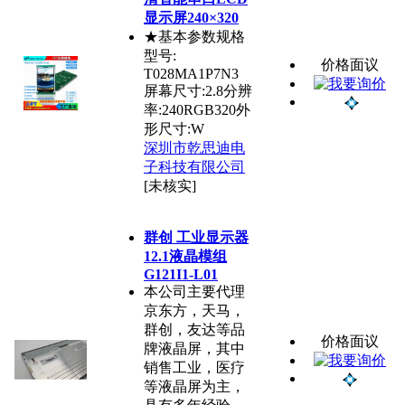
显示屏240×320
★基本参数规格
型号:
价格面议
T028MA1P7N3
屏幕尺寸:2.8分辨
率:240RGB320外
形尺寸:W
深圳市乾思迪电
子科技有限公司
[未核实]
群创 工业显示器
12.1液晶模组
G121I1-L01
本公司主要代理
京东方，天马，
群创，友达等品
价格面议
牌液晶屏，其中
销售工业，医疗
等液晶屏为主，