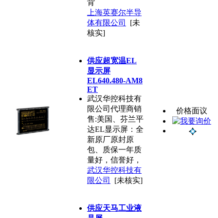
背
上海英赛尔半导
体有限公司
[未
核实]
供应超宽温EL
显示屏
EL640.480-AM8
ET
武汉华控科技有
限公司代理商销
价格面议
售:美国、芬兰平
达EL显示屏：全
新原厂原封原
包、质保一年质
量好，信誉好，
武汉华控科技有
限公司
[未核实]
供应天马工业液