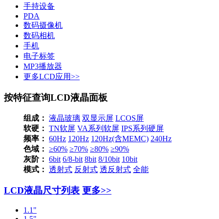
手持设备
PDA
数码摄像机
数码相机
手机
电子标签
MP3播放器
更多LCD应用>>
按特征查询LCD液晶面板
组成：
液晶玻璃
双显示屏
LCOS屏
软硬：
TN软屏
VA系列软屏
IPS系列硬屏
频率：
60Hz
120Hz
120Hz(含MEMC)
240Hz
色域：
≥60%
≥70%
≥80%
≥90%
灰阶：
6bit
6/8-bit
8bit
8/10bit
10bit
模式：
透射式
反射式
透反射式
全能
LCD液晶尺寸列表
更多>>
1.1"
1.5"