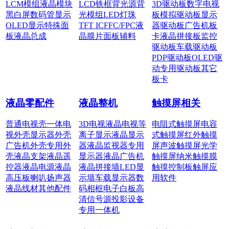
LCM模组
液晶模块
LCD铁框
背光源
背
3D驱动板
数字电视
黑白屏
数码管显示
光模组
LED灯珠
板
模拟驱动板
显示
OLED显示
特殊面
TFT IC
FFC/FPC
液
器驱动板
广告机板
板
液晶总成
晶膜片
面板辅料
卡
液晶拼接板
监控
驱动板
车载驱动板
PDP驱动板
OLED驱
动
专用驱动板
其它
板卡
液晶零配件
液晶整机
触摸屏相关
普通电视壳
一体电
3D电视
液晶电视
等
电阻式触摸屏
电容
视外壳
显示器外壳
离子显示
液晶显示
式触摸屏
红外触摸
广告机外壳
专用外
器
液晶监视器
专用
屏
声波触摸屏
光学
壳
液晶支架
液晶遥
显示器
液晶广告机
触摸屏
纳米触摸膜
控器
液晶电源
液晶
液晶拼接墙
LED显
触摸控制板
触屏应
高压板
喇叭扬声器
示墙
车载显示器
数
用软件
液晶线材
其他配件
码相框
电子白板
高
清信号源
投影设备
专用一体机