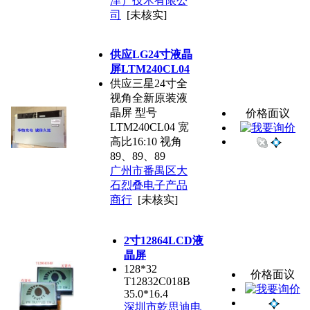
津）技术有限公
司
[未核实]
供应LG24寸液晶
屏LTM240CL04
供应三星24寸全
视角全新原装液
晶屏 型号
价格面议
LTM240CL04 宽
高比16:10 视角
89、89、89
广州市番禺区大
石烈叠电子产品
商行
[未核实]
2寸12864LCD液
晶屏
128*32
价格面议
T12832C018B
35.0*16.4
深圳市乾思迪电