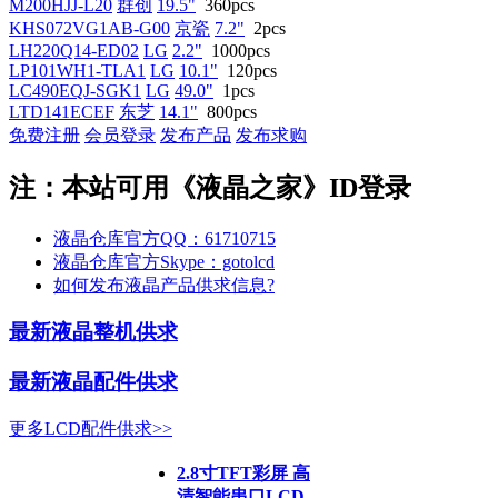
M200HJJ-L20
群创
19.5"
360pcs
KHS072VG1AB-G00
京瓷
7.2"
2pcs
LH220Q14-ED02
LG
2.2"
1000pcs
LP101WH1-TLA1
LG
10.1"
120pcs
LC490EQJ-SGK1
LG
49.0"
1pcs
LTD141ECEF
东芝
14.1"
800pcs
免费注册
会员登录
发布产品
发布求购
注：本站可用《液晶之家》ID登录
液晶仓库官方QQ：61710715
液晶仓库官方Skype：gotolcd
如何发布液晶产品供求信息?
最新液晶整机供求
最新液晶配件供求
更多LCD配件供求>>
2.8寸TFT彩屏 高
清智能串口LCD