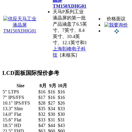
晶屏
TM150XDHG01
天马P系列工业
液晶屏的第一批
价格面议
产品涵盖了6.5英
寸、7英寸、8.4
英寸、10.4英
寸、12.1英寸和1
上海彰峰电子科
技
[未核实]
LCD面板国际报价参考
Size
8月
9月
10月
5" LTPS
$16
$16
$16
7" IPS/FFS
$17
$16
$16
10.1" IPS/FFS
$28
$27
$26
13.3" Slim
$35
$34
$33
14.0" Flat
$32
$30
$30
15.6" Flat
$33
$31
$31
18.5" HD
$47
$44
$43
21.5" FHD
$63
$60
$60