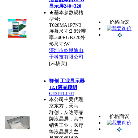
显示屏240×320
★基本参数规格
型号:
价格面议
T028MA1P7N3
屏幕尺寸:2.8分辨
率:240RGB320外
形尺寸:W
深圳市乾思迪电
子科技有限公司
[未核实]
群创 工业显示器
12.1液晶模组
G121I1-L01
本公司主要代理
京东方，天马，
群创，友达等品
价格面议
牌液晶屏，其中
销售工业，医疗
等液晶屏为主，