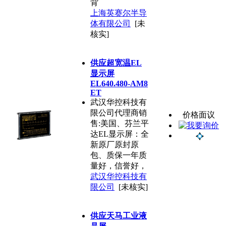
背
上海英赛尔半导
体有限公司
[未
核实]
供应超宽温EL
显示屏
EL640.480-AM8
ET
武汉华控科技有
限公司代理商销
价格面议
售:美国、芬兰平
达EL显示屏：全
新原厂原封原
包、质保一年质
量好，信誉好，
武汉华控科技有
限公司
[未核实]
供应天马工业液