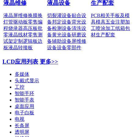
液晶维修
液晶设备
生产配套
液晶屏维修
换膜换
切裂灌设备
贴合设
PCB相关
手板及模
灯管
驱动板零售
编
备
邦定设备
背光设
具
模具五金
注塑加
程烧录器
高压板批
备
检测设备
清洗设
工
喷涂加工
纸箱包
零
液晶线材零售
测
备
黄光设备
研磨设
材
生产配套
试架定制
逻辑板边
备
辅助设备
屏维修
板
液晶转接板
设备
设备零部件
LCD应用列表
更多>>
多媒体
头戴式显示
工控
智能手环
智能手表
桌面应用
电子白板
电视
长条屏
透明屏