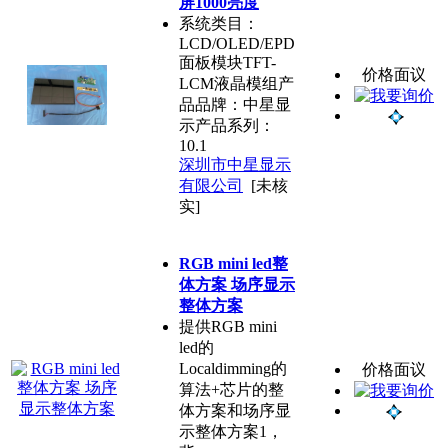
屏1000亮度
系统类目：
LCD/OLED/EPD
面板模块TFT-
价格面议
LCM液晶模组产
品品牌：中星显
示产品系列：
10.1
深圳市中星显示
有限公司
[未核
实]
RGB mini led整
体方案 场序显示
整体方案
提供RGB mini
led的
Localdimming的
价格面议
算法+芯片的整
体方案和场序显
示整体方案1，