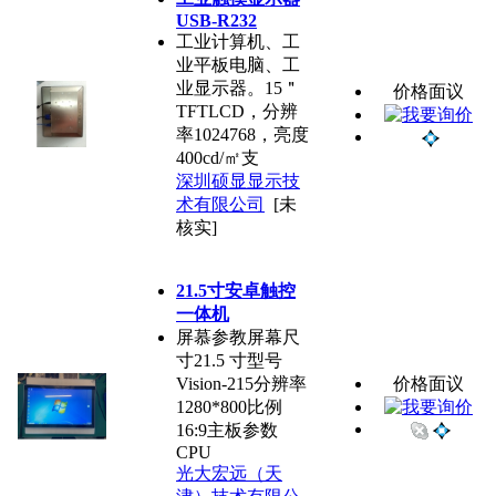
USB-R232
工业计算机、工
业平板电脑、工
业显示器。15＂
价格面议
TFTLCD，分辨
率1024768，亮度
400cd/㎡支
深圳硕显显示技
术有限公司
[未
核实]
21.5寸安卓触控
一体机
屏慕参教屏幕尺
寸21.5 寸型号
Vision-215分辨率
价格面议
1280*800比例
16:9主板参数
CPU
光大宏远（天