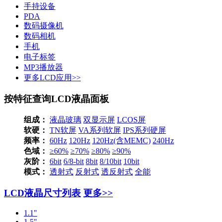
手持设备
PDA
数码摄像机
数码相机
手机
电子标签
MP3播放器
更多LCD应用>>
按特征查询LCD液晶面板
组成：
液晶玻璃
双显示屏
LCOS屏
软硬：
TN软屏
VA系列软屏
IPS系列硬屏
频率：
60Hz
120Hz
120Hz(含MEMC)
240Hz
色域：
≥60%
≥70%
≥80%
≥90%
灰阶：
6bit
6/8-bit
8bit
8/10bit
10bit
模式：
透射式
反射式
透反射式
全能
LCD液晶尺寸列表
更多>>
1.1"
1.5"