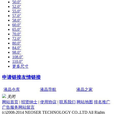
50.0"
52.0"
55.0"
57.0"
58.0"
60.0"
65.0"
70.0"
72.0"
80.0"
84.0"
98.0"
108.0"
110.0"
更多尺寸
申请链接
友情链接
液晶仓库
液晶导航
液晶之家
关闭
网站首页
|
招贤纳士
|
使用协议
|
联系我们
网站地图
排名推广
广告服务
网站留言
(c)2008-2014 NEOSER TECHNOLOGY CO.,LTD All Rights