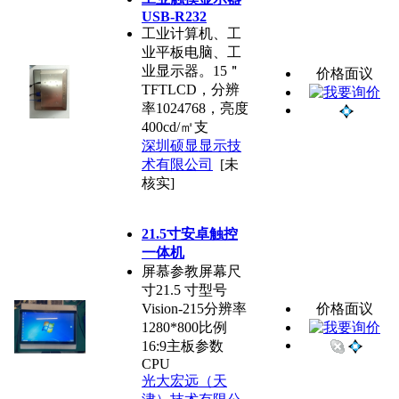
USB-R232
工业计算机、工
业平板电脑、工
业显示器。15＂
价格面议
TFTLCD，分辨
率1024768，亮度
400cd/㎡支
深圳硕显显示技
术有限公司
[未
核实]
21.5寸安卓触控
一体机
屏慕参教屏幕尺
寸21.5 寸型号
Vision-215分辨率
价格面议
1280*800比例
16:9主板参数
CPU
光大宏远（天