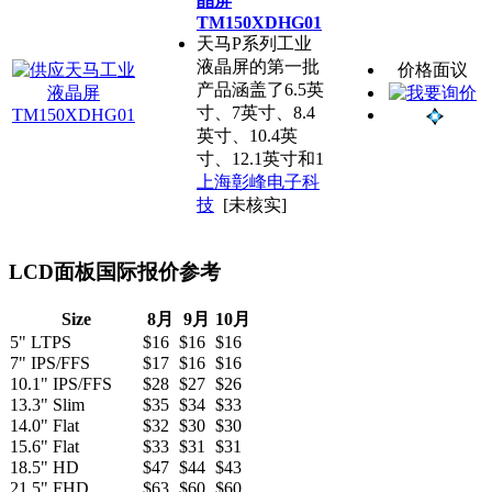
晶屏
TM150XDHG01
天马P系列工业
液晶屏的第一批
价格面议
产品涵盖了6.5英
寸、7英寸、8.4
英寸、10.4英
寸、12.1英寸和1
上海彰峰电子科
技
[未核实]
LCD面板国际报价参考
Size
8月
9月
10月
5" LTPS
$16
$16
$16
7" IPS/FFS
$17
$16
$16
10.1" IPS/FFS
$28
$27
$26
13.3" Slim
$35
$34
$33
14.0" Flat
$32
$30
$30
15.6" Flat
$33
$31
$31
18.5" HD
$47
$44
$43
21.5" FHD
$63
$60
$60