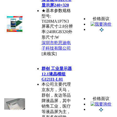
显示屏240×320
★基本参数规格
型号:
价格面议
T028MA1P7N3
屏幕尺寸:2.8分辨
率:240RGB320外
形尺寸:W
深圳市乾思迪电
子科技有限公司
[未核实]
群创 工业显示器
12.1液晶模组
G121I1-L01
本公司主要代理
京东方，天马，
群创，友达等品
价格面议
牌液晶屏，其中
销售工业，医疗
等液晶屏为主，