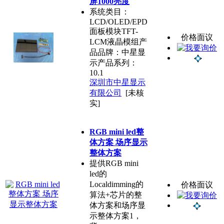
屏1000亮度
系统类目：
LCD/OLED/EPD
面板模块TFT-
价格面议
LCM液晶模组产
品品牌：中星显
示产品系列：
10.1
深圳市中星显示
有限公司
[未核
实]
RGB mini led整
体方案 场序显示
整体方案
提供RGB mini
led的
Localdimming的
价格面议
算法+芯片的整
体方案和场序显
示整体方案1，