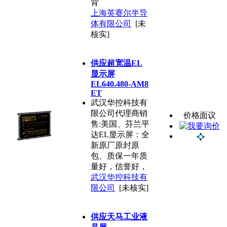
背
上海英赛尔半导
体有限公司
[未
核实]
供应超宽温EL
显示屏
EL640.480-AM8
ET
武汉华控科技有
限公司代理商销
价格面议
售:美国、芬兰平
达EL显示屏：全
新原厂原封原
包、质保一年质
量好，信誉好，
武汉华控科技有
限公司
[未核实]
供应天马工业液