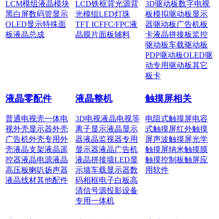
LCM模组
液晶模块
LCD铁框
背光源
背
3D驱动板
数字电视
黑白屏
数码管显示
光模组
LED灯珠
板
模拟驱动板
显示
OLED显示
特殊面
TFT IC
FFC/FPC
液
器驱动板
广告机板
板
液晶总成
晶膜片
面板辅料
卡
液晶拼接板
监控
驱动板
车载驱动板
PDP驱动板
OLED驱
动
专用驱动板
其它
板卡
液晶零配件
液晶整机
触摸屏相关
普通电视壳
一体电
3D电视
液晶电视
等
电阻式触摸屏
电容
视外壳
显示器外壳
离子显示
液晶显示
式触摸屏
红外触摸
广告机外壳
专用外
器
液晶监视器
专用
屏
声波触摸屏
光学
壳
液晶支架
液晶遥
显示器
液晶广告机
触摸屏
纳米触摸膜
控器
液晶电源
液晶
液晶拼接墙
LED显
触摸控制板
触屏应
高压板
喇叭扬声器
示墙
车载显示器
数
用软件
液晶线材
其他配件
码相框
电子白板
高
清信号源
投影设备
专用一体机