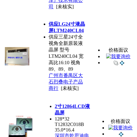
津）技术有限公
司
[未核实]
供应LG24寸液晶
屏LTM240CL04
供应三星24寸全
视角全新原装液
晶屏 型号
价格面议
LTM240CL04 宽
高比16:10 视角
89、89、89
广州市番禺区大
石烈叠电子产品
商行
[未核实]
2寸12864LCD液
晶屏
128*32
价格面议
T12832C018B
35.0*16.4
深圳市乾思迪电