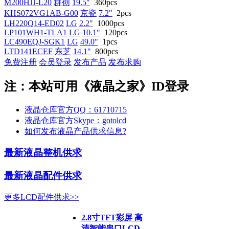
M200HJJ-L20
群创
19.5"
360pcs
KHS072VG1AB-G00
京瓷
7.2"
2pcs
LH220Q14-ED02
LG
2.2"
1000pcs
LP101WH1-TLA1
LG
10.1"
120pcs
LC490EQJ-SGK1
LG
49.0"
1pcs
LTD141ECEF
东芝
14.1"
800pcs
免费注册
会员登录
发布产品
发布求购
注：本站可用《液晶之家》ID登录
液晶仓库官方QQ：61710715
液晶仓库官方Skype：gotolcd
如何发布液晶产品供求信息?
最新液晶整机供求
最新液晶配件供求
更多LCD配件供求>>
2.8寸TFT彩屏 高
清智能串口LCD