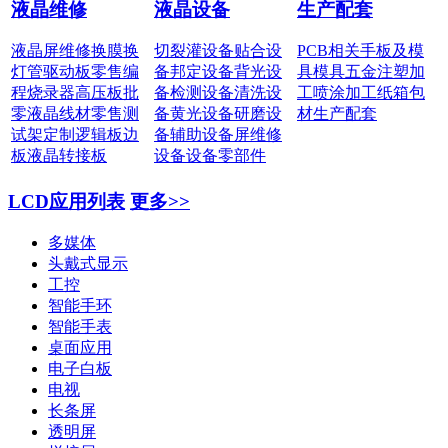
液晶维修
液晶设备
生产配套
液晶屏维修
换膜换
切裂灌设备
贴合设
PCB相关
手板及模
灯管
驱动板零售
编
备
邦定设备
背光设
具
模具五金
注塑加
程烧录器
高压板批
备
检测设备
清洗设
工
喷涂加工
纸箱包
零
液晶线材零售
测
备
黄光设备
研磨设
材
生产配套
试架定制
逻辑板边
备
辅助设备
屏维修
板
液晶转接板
设备
设备零部件
LCD应用列表
更多>>
多媒体
头戴式显示
工控
智能手环
智能手表
桌面应用
电子白板
电视
长条屏
透明屏