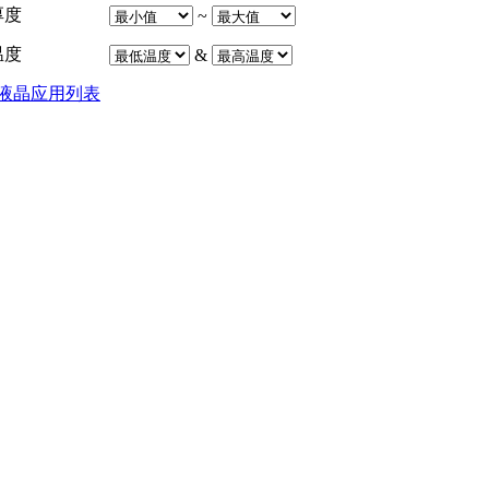
厚度
~
温度
&
液晶应用列表