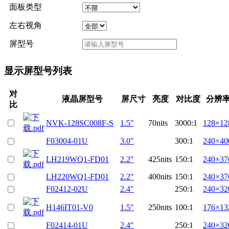
面板类型
左右视角
屏型号
显示屏型号列表
对
液晶屏型号
屏尺寸
亮度
对比度
分辨
比
NVK-128SC008F-S
1.5"
70nits
3000:1
128×12
F03004-01U
3.0"
300:1
240×40
LH219WQ1-FD01
2.2"
425nits
150:1
240×37
LH220WQ1-FD01
2.2"
400nits
150:1
240×37
F02412-02U
2.4"
250:1
240×32
H146IT01-V0
1.5"
250nits
100:1
176×13
F02414-01U
2.4"
250:1
240×32