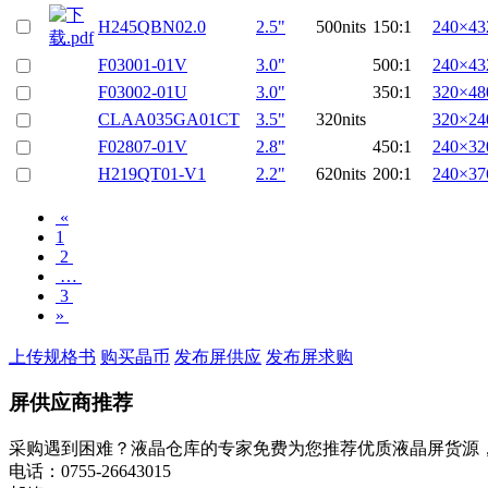
H245QBN02.0
2.5"
500nits
150:1
240×43
F03001-01V
3.0"
500:1
240×43
F03002-01U
3.0"
350:1
320×48
CLAA035GA01CT
3.5"
320nits
320×24
F02807-01V
2.8"
450:1
240×32
H219QT01-V1
2.2"
620nits
200:1
240×37
«
1
2
…
3
»
上传规格书
购买晶币
发布屏供应
发布屏求购
屏供应商推荐
采购遇到困难？液晶仓库的专家免费为您推荐优质液晶屏货源
电话：0755-26643015