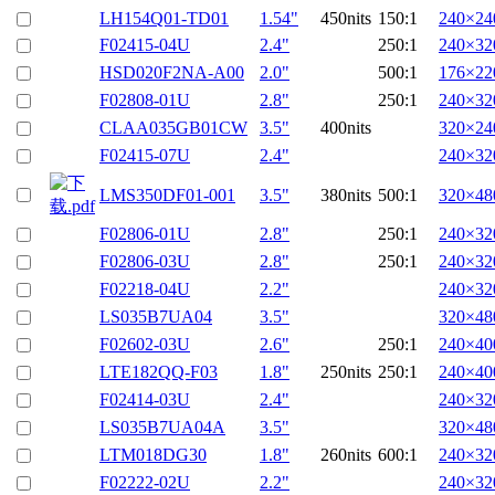
LH154Q01-TD01
1.54"
450nits
150:1
240×24
F02415-04U
2.4"
250:1
240×32
HSD020F2NA-A00
2.0"
500:1
176×22
F02808-01U
2.8"
250:1
240×32
CLAA035GB01CW
3.5"
400nits
320×24
F02415-07U
2.4"
240×32
LMS350DF01-001
3.5"
380nits
500:1
320×48
F02806-01U
2.8"
250:1
240×32
F02806-03U
2.8"
250:1
240×32
F02218-04U
2.2"
240×32
LS035B7UA04
3.5"
320×48
F02602-03U
2.6"
250:1
240×40
LTE182QQ-F03
1.8"
250nits
250:1
240×40
F02414-03U
2.4"
240×32
LS035B7UA04A
3.5"
320×48
LTM018DG30
1.8"
260nits
600:1
240×32
F02222-02U
2.2"
240×32