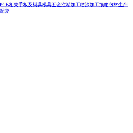
PCB相关
手板及模具
模具五金
注塑加工
喷涂加工
纸箱包材
生产
配套