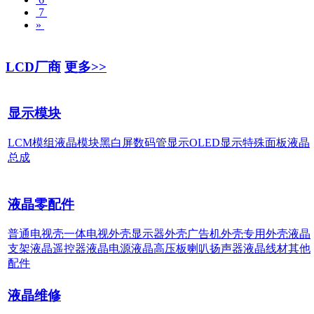
7
»
LCD厂商
更多>>
显示模块
LCM模组
液晶模块
黑白屏
数码管显示
OLED显示
特殊面板
液晶
总成
液晶零配件
普通电视壳
一体电视外壳
显示器外壳
广告机外壳
专用外壳
液晶
支架
液晶遥控器
液晶电源
液晶高压板
喇叭扬声器
液晶线材
其他
配件
液晶维修