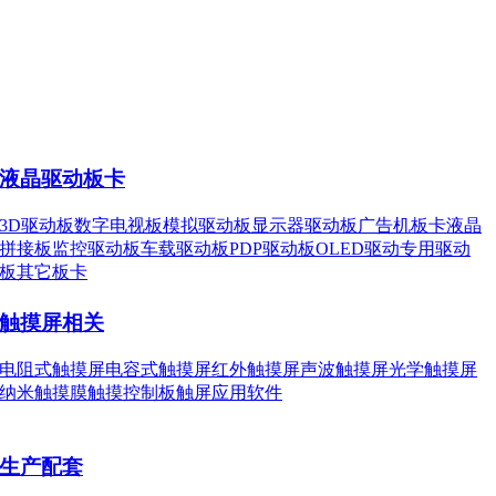
液晶驱动板卡
3D驱动板
数字电视板
模拟驱动板
显示器驱动板
广告机板卡
液晶
拼接板
监控驱动板
车载驱动板
PDP驱动板
OLED驱动
专用驱动
板
其它板卡
触摸屏相关
电阻式触摸屏
电容式触摸屏
红外触摸屏
声波触摸屏
光学触摸屏
纳米触摸膜
触摸控制板
触屏应用软件
生产配套