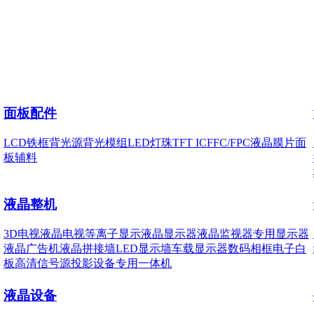
面板配件
LCD铁框
背光源
背光模组
LED灯珠
TFT IC
FFC/FPC
液晶膜片
面
板辅料
液晶整机
3D电视
液晶电视
等离子显示
液晶显示器
液晶监视器
专用显示器
液晶广告机
液晶拼接墙
LED显示墙
车载显示器
数码相框
电子白
板
高清信号源
投影设备
专用一体机
液晶设备