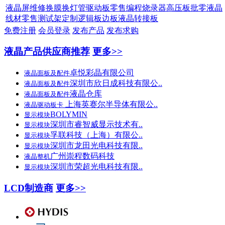
液晶屏维修
换膜换灯管
驱动板零售
编程烧录器
高压板批零
液晶
线材零售
测试架定制
逻辑板边板
液晶转接板
免费注册
会员登录
发布产品
发布求购
液晶产品供应商推荐
更多>>
卓悦彩晶有限公司
液晶面板及配件
深圳市欣日成科技有限公..
液晶面板及配件
液晶仓库
液晶面板及配件
上海英赛尔半导体有限公..
液晶驱动板卡
BOLYMIN
显示模块
深圳市睿智威显示技术有..
显示模块
孚联科技（上海）有限公..
显示模块
深圳市龙田光电科技有限..
显示模块
广州崇程数码科技
液晶整机
深圳市荣超光电科技有限..
显示模块
LCD制造商
更多>>