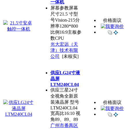
一体机
屏慕参教屏幕
尺寸21.5 寸型
号Vision-215分
价格面议
辨率1280*800
比例16:9主板参
数CPU
光大宏远（天
津）技术有限
公司
[未核实]
供应LG24寸液
晶屏
LTM240CL04
供应三星24寸
全视角全新原
装液晶屏 型号
价格面议
LTM240CL04
宽高比16:10 视
角89、89、89
广州市番禺区