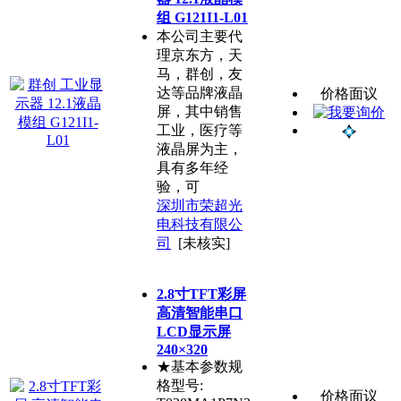
组 G121I1-L01
本公司主要代
理京东方，天
马，群创，友
达等品牌液晶
价格面议
屏，其中销售
工业，医疗等
液晶屏为主，
具有多年经
验，可
深圳市荣超光
电科技有限公
司
[未核实]
2.8寸TFT彩屏
高清智能串口
LCD显示屏
240×320
★基本参数规
格型号:
价格面议