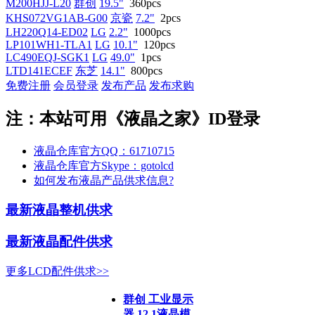
M200HJJ-L20
群创
19.5"
360pcs
KHS072VG1AB-G00
京瓷
7.2"
2pcs
LH220Q14-ED02
LG
2.2"
1000pcs
LP101WH1-TLA1
LG
10.1"
120pcs
LC490EQJ-SGK1
LG
49.0"
1pcs
LTD141ECEF
东芝
14.1"
800pcs
免费注册
会员登录
发布产品
发布求购
注：本站可用《液晶之家》ID登录
液晶仓库官方QQ：61710715
液晶仓库官方Skype：gotolcd
如何发布液晶产品供求信息?
最新液晶整机供求
最新液晶配件供求
更多LCD配件供求>>
群创 工业显示
器 12.1液晶模