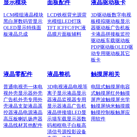
显示模块
面板配件
液晶驱动板卡
LCM模组
液晶模块
LCD铁框
背光源
背
3D驱动板
数字电视
黑白屏
数码管显示
光模组
LED灯珠
板
模拟驱动板
显示
OLED显示
特殊面
TFT IC
FFC/FPC
液
器驱动板
广告机板
板
液晶总成
晶膜片
面板辅料
卡
液晶拼接板
监控
驱动板
车载驱动板
PDP驱动板
OLED驱
动
专用驱动板
其它
板卡
液晶零配件
液晶整机
触摸屏相关
普通电视壳
一体电
3D电视
液晶电视
等
电阻式触摸屏
电容
视外壳
显示器外壳
离子显示
液晶显示
式触摸屏
红外触摸
广告机外壳
专用外
器
液晶监视器
专用
屏
声波触摸屏
光学
壳
液晶支架
液晶遥
显示器
液晶广告机
触摸屏
纳米触摸膜
控器
液晶电源
液晶
液晶拼接墙
LED显
触摸控制板
触屏应
高压板
喇叭扬声器
示墙
车载显示器
数
用软件
液晶线材
其他配件
码相框
电子白板
高
清信号源
投影设备