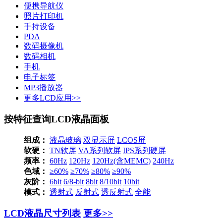
便携导航仪
照片打印机
手持设备
PDA
数码摄像机
数码相机
手机
电子标签
MP3播放器
更多LCD应用>>
按特征查询LCD液晶面板
组成：
液晶玻璃
双显示屏
LCOS屏
软硬：
TN软屏
VA系列软屏
IPS系列硬屏
频率：
60Hz
120Hz
120Hz(含MEMC)
240Hz
色域：
≥60%
≥70%
≥80%
≥90%
灰阶：
6bit
6/8-bit
8bit
8/10bit
10bit
模式：
透射式
反射式
透反射式
全能
LCD液晶尺寸列表
更多>>