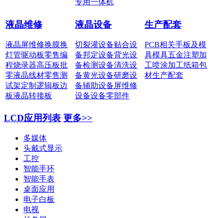
专用一体机
液晶维修
液晶设备
生产配套
液晶屏维修
换膜换
切裂灌设备
贴合设
PCB相关
手板及模
灯管
驱动板零售
编
备
邦定设备
背光设
具
模具五金
注塑加
程烧录器
高压板批
备
检测设备
清洗设
工
喷涂加工
纸箱包
零
液晶线材零售
测
备
黄光设备
研磨设
材
生产配套
试架定制
逻辑板边
备
辅助设备
屏维修
板
液晶转接板
设备
设备零部件
LCD应用列表
更多>>
多媒体
头戴式显示
工控
智能手环
智能手表
桌面应用
电子白板
电视