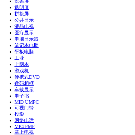
长条屏
透明屏
拼接屏
公共显示
液晶电视
医疗显示
电脑显示器
笔记本电脑
平板电脑
工业
上网本
游戏机
便携式DVD
数码相框
车载显示
电子书
MID UMPC
可视门铃
投影
网络电话
MP4 PMP
掌上电视