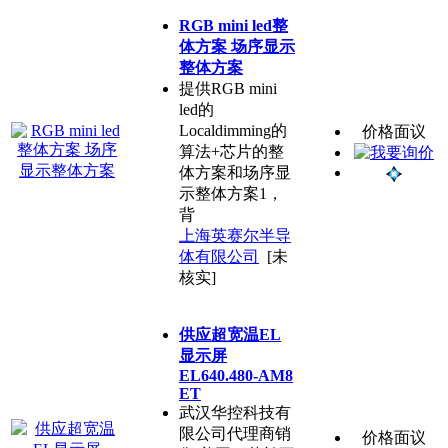
RGB mini led整
体方案 场序显示
整体方案
提供RGB mini
led的
Localdimming的
价格面议
算法+芯片的整
体方案和场序显
示整体方案1，
背
上海英赛尔半导
体有限公司
[未
核实]
供应超宽温EL
显示屏
EL640.480-AM8
ET
武汉华控科技有
限公司代理商销
价格面议