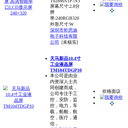
T028MA1P7N3
屏幕尺寸:2.8分
辨
率:240RGB320
外形尺寸:W
深圳市乾思迪
电子科技有限
公司
[未核实]
天马新品10.4寸
工业液晶屏
TM104TDGP10
本公司是由业
内资深人士共
同创建而成，
价格面议
公司专注于工
控，安防，监
控，电力，车
载，船舶，航
空，医疗，通
信，