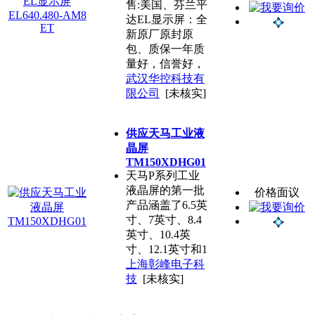
售:美国、芬兰平
达EL显示屏：全
新原厂原封原
包、质保一年质
量好，信誉好，
武汉华控科技有
限公司
[未核实]
供应天马工业液
晶屏
TM150XDHG01
天马P系列工业
液晶屏的第一批
价格面议
产品涵盖了6.5英
寸、7英寸、8.4
英寸、10.4英
寸、12.1英寸和1
上海彰峰电子科
技
[未核实]