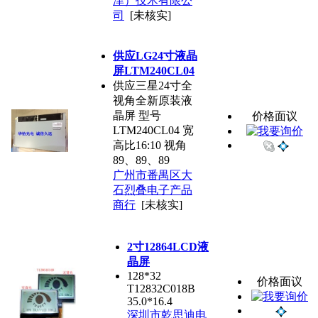
津）技术有限公
司
[未核实]
供应LG24寸液晶
屏LTM240CL04
供应三星24寸全
视角全新原装液
晶屏 型号
价格面议
LTM240CL04 宽
高比16:10 视角
89、89、89
广州市番禺区大
石烈叠电子产品
商行
[未核实]
2寸12864LCD液
晶屏
128*32
价格面议
T12832C018B
35.0*16.4
深圳市乾思迪电