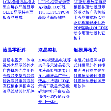
LCM模组
液晶模块
LCD铁框
背光源
背
3D驱动板
数字电视
黑白屏
数码管显示
光模组
LED灯珠
板
模拟驱动板
显示
OLED显示
特殊面
TFT IC
FFC/FPC
液
器驱动板
广告机板
板
液晶总成
晶膜片
面板辅料
卡
液晶拼接板
监控
驱动板
车载驱动板
PDP驱动板
OLED驱
动
专用驱动板
其它
板卡
液晶零配件
液晶整机
触摸屏相关
普通电视壳
一体电
3D电视
液晶电视
等
电阻式触摸屏
电容
视外壳
显示器外壳
离子显示
液晶显示
式触摸屏
红外触摸
广告机外壳
专用外
器
液晶监视器
专用
屏
声波触摸屏
光学
壳
液晶支架
液晶遥
显示器
液晶广告机
触摸屏
纳米触摸膜
控器
液晶电源
液晶
液晶拼接墙
LED显
触摸控制板
触屏应
高压板
喇叭扬声器
示墙
车载显示器
数
用软件
液晶线材
其他配件
码相框
电子白板
高
清信号源
投影设备
专用一体机