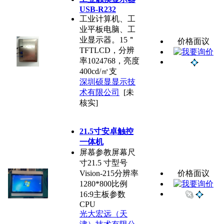
USB-R232
工业计算机、工
业平板电脑、工
业显示器。15＂
价格面议
TFTLCD，分辨
率1024768，亮度
400cd/㎡支
深圳硕显显示技
术有限公司
[未
核实]
21.5寸安卓触控
一体机
屏慕参教屏幕尺
寸21.5 寸型号
Vision-215分辨率
价格面议
1280*800比例
16:9主板参数
CPU
光大宏远（天