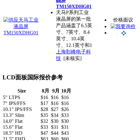
晶屏
TM150XDHG01
天马P系列工业
液晶屏的第一批
价格面议
产品涵盖了6.5英
寸、7英寸、8.4
英寸、10.4英
寸、12.1英寸和1
上海彰峰电子科
技
[未核实]
LCD面板国际报价参考
Size
8月
9月
10月
5" LTPS
$16
$16
$16
7" IPS/FFS
$17
$16
$16
10.1" IPS/FFS
$28
$27
$26
13.3" Slim
$35
$34
$33
14.0" Flat
$32
$30
$30
15.6" Flat
$33
$31
$31
18.5" HD
$47
$44
$43
21.5" FHD
$63
$60
$60