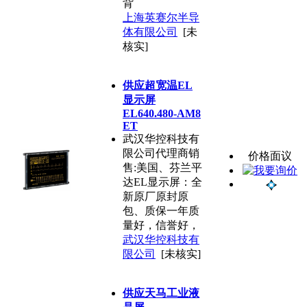
背
上海英赛尔半导
体有限公司
[未
核实]
供应超宽温EL
显示屏
EL640.480-AM8
ET
武汉华控科技有
限公司代理商销
价格面议
售:美国、芬兰平
达EL显示屏：全
新原厂原封原
包、质保一年质
量好，信誉好，
武汉华控科技有
限公司
[未核实]
供应天马工业液