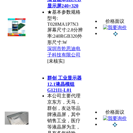
显示屏240×320
★基本参数规格
型号:
价格面议
T028MA1P7N3
屏幕尺寸:2.8分辨
率:240RGB320外
形尺寸:W
深圳市乾思迪电
子科技有限公司
[未核实]
群创 工业显示器
12.1液晶模组
G121I1-L01
本公司主要代理
京东方，天马，
群创，友达等品
价格面议
牌液晶屏，其中
销售工业，医疗
等液晶屏为主，