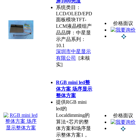
屏1000亮度
系统类目：
LCD/OLED/EPD
面板模块TFT-
价格面议
LCM液晶模组产
品品牌：中星显
示产品系列：
10.1
深圳市中星显示
有限公司
[未核
实]
RGB mini led整
体方案 场序显示
整体方案
提供RGB mini
led的
Localdimming的
价格面议
算法+芯片的整
体方案和场序显
示整体方案1，