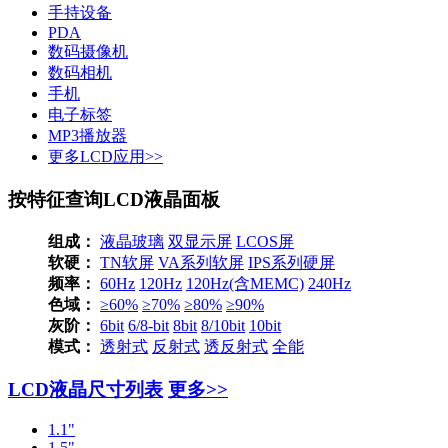
手持设备
PDA
数码摄像机
数码相机
手机
电子标签
MP3播放器
更多LCD应用>>
按特征查询LCD液晶面板
组成：
液晶玻璃
双显示屏
LCOS屏
软硬：
TN软屏
VA系列软屏
IPS系列硬屏
频率：
60Hz
120Hz
120Hz(含MEMC)
240Hz
色域：
≥60%
≥70%
≥80%
≥90%
灰阶：
6bit
6/8-bit
8bit
8/10bit
10bit
模式：
透射式
反射式
透反射式
全能
LCD液晶尺寸列表
更多>>
1.1"
1.5"