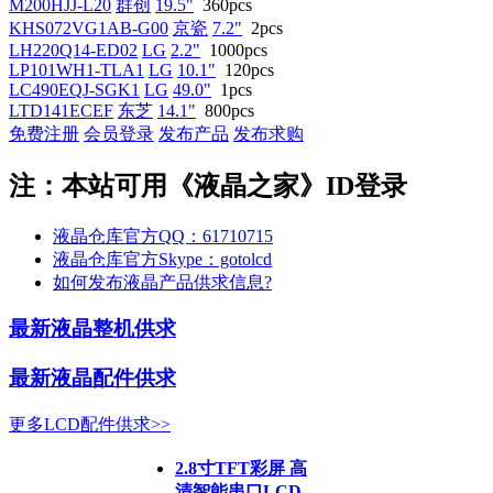
M200HJJ-L20
群创
19.5"
360pcs
KHS072VG1AB-G00
京瓷
7.2"
2pcs
LH220Q14-ED02
LG
2.2"
1000pcs
LP101WH1-TLA1
LG
10.1"
120pcs
LC490EQJ-SGK1
LG
49.0"
1pcs
LTD141ECEF
东芝
14.1"
800pcs
免费注册
会员登录
发布产品
发布求购
注：本站可用《液晶之家》ID登录
液晶仓库官方QQ：61710715
液晶仓库官方Skype：gotolcd
如何发布液晶产品供求信息?
最新液晶整机供求
最新液晶配件供求
更多LCD配件供求>>
2.8寸TFT彩屏 高
清智能串口LCD