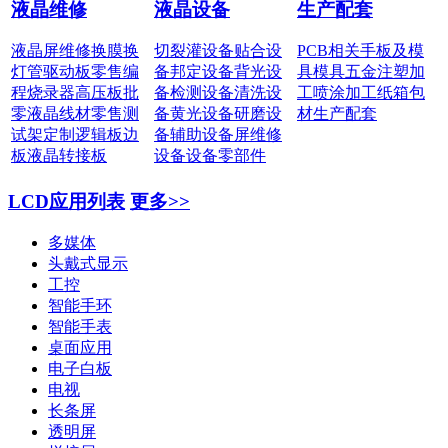
液晶维修
液晶设备
生产配套
液晶屏维修
换膜换
切裂灌设备
贴合设
PCB相关
手板及模
灯管
驱动板零售
编
备
邦定设备
背光设
具
模具五金
注塑加
程烧录器
高压板批
备
检测设备
清洗设
工
喷涂加工
纸箱包
零
液晶线材零售
测
备
黄光设备
研磨设
材
生产配套
试架定制
逻辑板边
备
辅助设备
屏维修
板
液晶转接板
设备
设备零部件
LCD应用列表
更多>>
多媒体
头戴式显示
工控
智能手环
智能手表
桌面应用
电子白板
电视
长条屏
透明屏