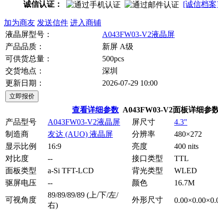
诚信认证：
[诚信档案
加为商友
发送信件
进入商铺
液晶屏型号：
A043FW03-V2液晶屏
产品品质：
新屏 A级
可供货总量：
500pcs
交货地点：
深圳
更新日期：
2026-07-29 10:00
查看详细参数
A043FW03-V2面板详细参
产品型号
A043FW03-V2液晶屏
屏尺寸
4.3"
制造商
友达 (AUO) 液晶屏
分辨率
480×272
显示比例
16:9
亮度
400 nits
对比度
--
接口类型
TTL
面板类型
a-Si TFT-LCD
背光类型
WLED
驱屏电压
--
颜色
16.7M
89/89/89/89 (上/下/左/
可视角度
外形尺寸
0.00×0.00×0
右)