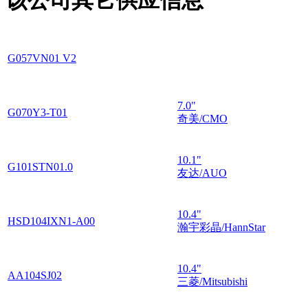
该公司其它供应信息
G057VN01 V2
7.0"
G070Y3-T01
奇美/CMO
10.1"
G101STN01.0
友达/AUO
10.4"
HSD104IXN1-A00
瀚宇彩晶/HannStar
10.4"
AA104SJ02
三菱/Mitsubishi