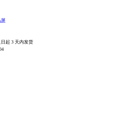
晶屏
之日起
3
天内发货
04