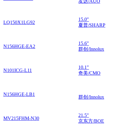
友达/AUO
15.0"
LQ150X1LG92
夏普/SHARP
15.6"
N156HGE-EA2
群创/Innolux
10.1"
N101ICG-L11
奇美/CMO
N156HGE-LB1
群创/Innolux
21.5"
MV215FHM-N30
京东方/BOE