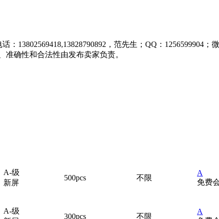
569418,13828790892，范先生；QQ：1256599904；微信：
、准确性和合法性由发布卖家负责。
A-级
A
500pcs
不限
免费
新屏
A-级
A
300pcs
不限