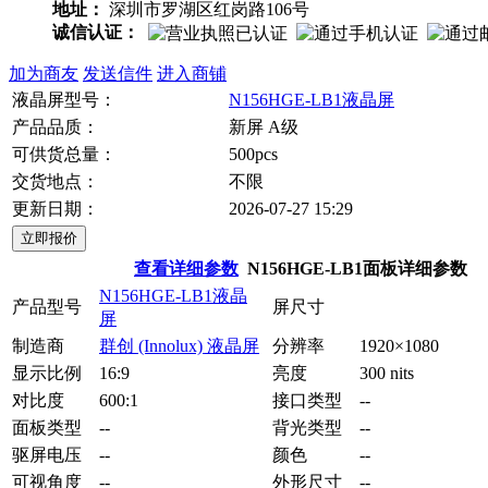
地址：
深圳市罗湖区红岗路106号
诚信认证：
加为商友
发送信件
进入商铺
液晶屏型号：
N156HGE-LB1液晶屏
产品品质：
新屏 A级
可供货总量：
500pcs
交货地点：
不限
更新日期：
2026-07-27 15:29
查看详细参数
N156HGE-LB1面板详细参数
N156HGE-LB1液晶
产品型号
屏尺寸
屏
制造商
群创 (Innolux) 液晶屏
分辨率
1920×1080
显示比例
16:9
亮度
300 nits
对比度
600:1
接口类型
--
面板类型
--
背光类型
--
驱屏电压
--
颜色
--
可视角度
--
外形尺寸
--