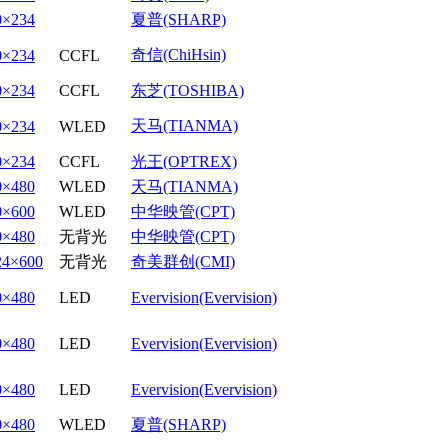
0×234
夏普(SHARP)
奇信(ChiHsin)
0×234
CCFL
0×234
CCFL
东芝(TOSHIBA)
天马(TIANMA)
0×234
WLED
0×234
CCFL
光王(OPTREX)
0×480
WLED
天马(TIANMA)
0×600
WLED
中华映管(CPT)
0×480
无背光
中华映管(CPT)
24×600
无背光
奇美群创(CMI)
0×480
LED
Evervision(Evervision)
0×480
LED
Evervision(Evervision)
0×480
LED
Evervision(Evervision)
0×480
WLED
夏普(SHARP)