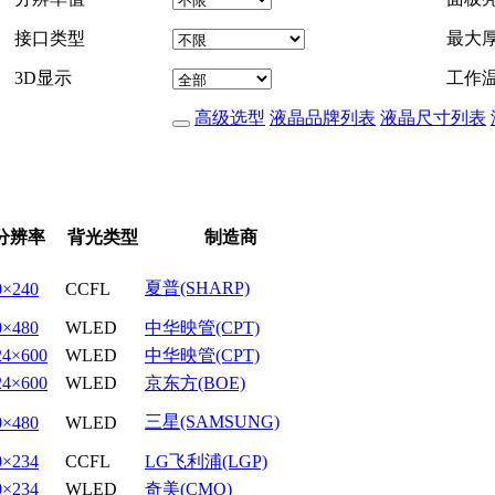
接口类型
最大
3D显示
工作
高级选型
液晶品牌列表
液晶尺寸列表
分辨率
背光类型
制造商
夏普(SHARP)
0×240
CCFL
0×480
WLED
中华映管(CPT)
24×600
WLED
中华映管(CPT)
24×600
WLED
京东方(BOE)
三星(SAMSUNG)
0×480
WLED
0×234
CCFL
LG飞利浦(LGP)
0×234
WLED
奇美(CMO)