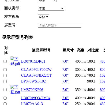
面板类型
左右视角
屏型号
显示屏型号列表
对
液晶屏型号
屏尺寸
亮度
对比度
比
LQ070T5DR01
7.0"
400nits
100:1
48
CLAA070LF05CW
7.0"
300nits
400:1
80
CLAA070ND22CT
7.0"
300nits
700:1
10
BP070WS1-102
7.0"
900:1
10
LMS700KF06
7.0"
350nits
400:1
80
LB070WQ3-TM04
7.0"
400nits
400:1
40
LR070AA013
7.0"
250nits
200:1
48