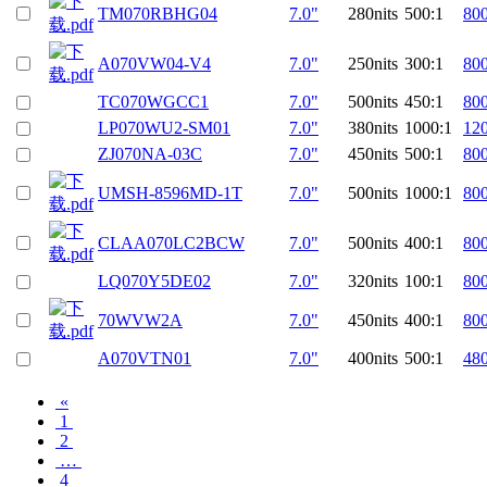
TM070RBHG04
7.0"
280nits
500:1
80
A070VW04-V4
7.0"
250nits
300:1
80
TC070WGCC1
7.0"
500nits
450:1
80
LP070WU2-SM01
7.0"
380nits
1000:1
12
ZJ070NA-03C
7.0"
450nits
500:1
80
UMSH-8596MD-1T
7.0"
500nits
1000:1
80
CLAA070LC2BCW
7.0"
500nits
400:1
80
LQ070Y5DE02
7.0"
320nits
100:1
80
70WVW2A
7.0"
450nits
400:1
80
A070VTN01
7.0"
400nits
500:1
48
«
1
2
…
4