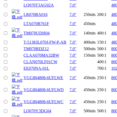
LQ070T3AG02A
7.0"
48
LR070BA016
7.0"
250nits
200:1
48
LTA070B761F
7.0"
450nits
48
TM070UDH04
7.0"
140nits
400:1
48
T-51383L070J-FW-P-AB
7.0"
400nits
150:1
48
TM070RDZ12
7.0"
500nits
500:1
80
CLAA070MA32BW
7.0"
150nits
500:1
80
CLAN070LF01CW
7.0"
400:1
80
EE070NA-01L
7.0"
700:1
10
VGG804808-6UFLWE
7.0"
450nits
250:1
80
VGG804808-6UFLWD
7.0"
450nits
250:1
80
VGG804808-6UFLWC
7.0"
450nits
250:1
80
LQ070Y3DG04
7.0"
500nits
500:1
80