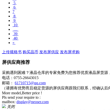
5
6
7
8
9
10
…
39
40
»
上传规格书
购买晶币
发布屏供应
发布屏求购
屏供应商推荐
采购遇到困难？液晶仓库的专家免费为您推荐优质液晶屏货源
电话：0755-26643015
邮箱：
61710715@qq.com
（请拥有优势而且稳定货源的屏供应商跟我们联系，经确认后
More model,Better price !
Pls send your require to :
mailbox:
display@neoser.com
关闭