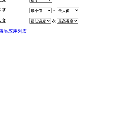
厚度
~
温度
&
液晶应用列表