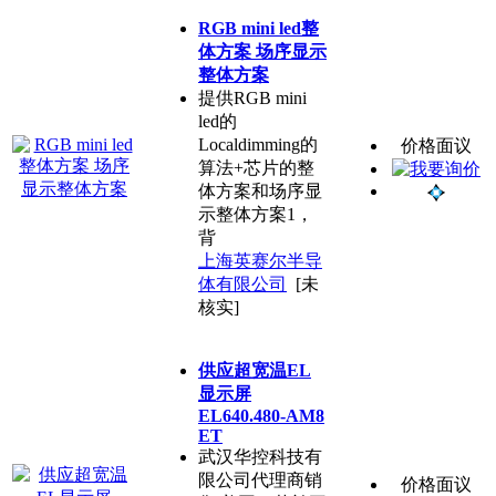
RGB mini led整
体方案 场序显示
整体方案
提供RGB mini
led的
Localdimming的
价格面议
算法+芯片的整
体方案和场序显
示整体方案1，
背
上海英赛尔半导
体有限公司
[未
核实]
供应超宽温EL
显示屏
EL640.480-AM8
ET
武汉华控科技有
限公司代理商销
价格面议