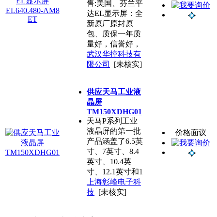
售:美国、芬兰平
达EL显示屏：全
新原厂原封原
包、质保一年质
量好，信誉好，
武汉华控科技有
限公司
[未核实]
供应天马工业液
晶屏
TM150XDHG01
天马P系列工业
液晶屏的第一批
价格面议
产品涵盖了6.5英
寸、7英寸、8.4
英寸、10.4英
寸、12.1英寸和1
上海彰峰电子科
技
[未核实]