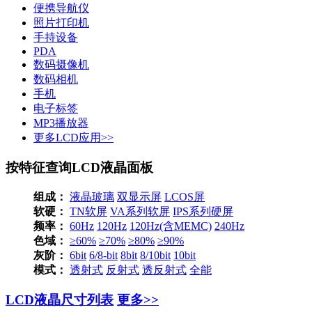
便携导航仪
照片打印机
手持设备
PDA
数码摄像机
数码相机
手机
电子标签
MP3播放器
更多LCD应用>>
按特征查询LCD液晶面板
组成：
液晶玻璃
双显示屏
LCOS屏
软硬：
TN软屏
VA系列软屏
IPS系列硬屏
频率：
60Hz
120Hz
120Hz(含MEMC)
240Hz
色域：
≥60%
≥70%
≥80%
≥90%
灰阶：
6bit
6/8-bit
8bit
8/10bit
10bit
模式：
透射式
反射式
透反射式
全能
LCD液晶尺寸列表
更多>>