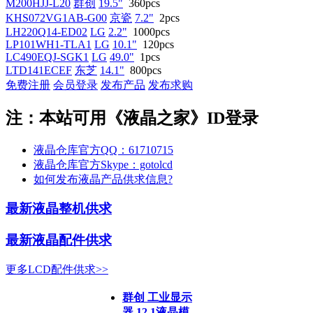
M200HJJ-L20
群创
19.5"
360pcs
KHS072VG1AB-G00
京瓷
7.2"
2pcs
LH220Q14-ED02
LG
2.2"
1000pcs
LP101WH1-TLA1
LG
10.1"
120pcs
LC490EQJ-SGK1
LG
49.0"
1pcs
LTD141ECEF
东芝
14.1"
800pcs
免费注册
会员登录
发布产品
发布求购
注：本站可用《液晶之家》ID登录
液晶仓库官方QQ：61710715
液晶仓库官方Skype：gotolcd
如何发布液晶产品供求信息?
最新液晶整机供求
最新液晶配件供求
更多LCD配件供求>>
群创 工业显示
器 12.1液晶模