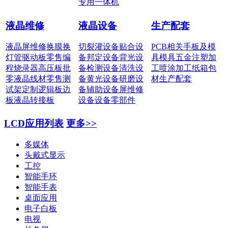
专用一体机
液晶维修
液晶设备
生产配套
液晶屏维修
换膜换
切裂灌设备
贴合设
PCB相关
手板及模
灯管
驱动板零售
编
备
邦定设备
背光设
具
模具五金
注塑加
程烧录器
高压板批
备
检测设备
清洗设
工
喷涂加工
纸箱包
零
液晶线材零售
测
备
黄光设备
研磨设
材
生产配套
试架定制
逻辑板边
备
辅助设备
屏维修
板
液晶转接板
设备
设备零部件
LCD应用列表
更多>>
多媒体
头戴式显示
工控
智能手环
智能手表
桌面应用
电子白板
电视