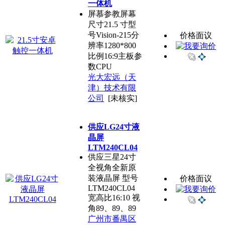
一体机
屏慕参教屏幕
尺寸21.5 寸型
号Vision-215分
价格面议
辨率1280*800
比例16:9主板参
数CPU
光大宏远（天
津）技术有限
公司
[未核实]
供应LG24寸液
晶屏
LTM240CL04
供应三星24寸
全视角全新原
装液晶屏 型号
价格面议
LTM240CL04
宽高比16:10 视
角89、89、89
广州市番禺区