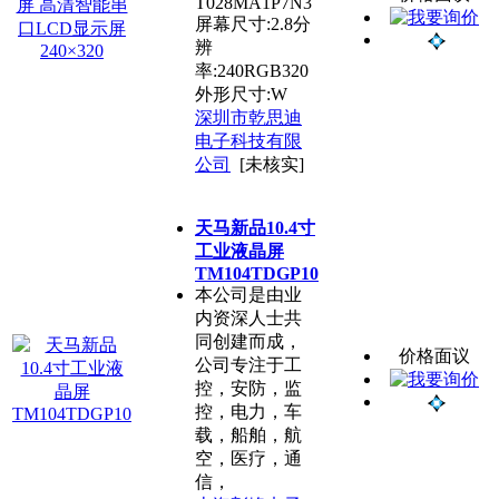
T028MA1P7N3
屏幕尺寸:2.8分
辨
率:240RGB320
外形尺寸:W
深圳市乾思迪
电子科技有限
公司
[未核实]
天马新品10.4寸
工业液晶屏
TM104TDGP10
本公司是由业
内资深人士共
同创建而成，
价格面议
公司专注于工
控，安防，监
控，电力，车
载，船舶，航
空，医疗，通
信，