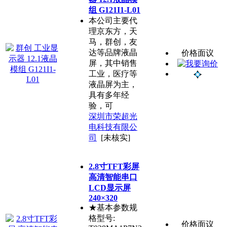
组 G121I1-L01
本公司主要代
理京东方，天
马，群创，友
达等品牌液晶
价格面议
屏，其中销售
工业，医疗等
液晶屏为主，
具有多年经
验，可
深圳市荣超光
电科技有限公
司
[未核实]
2.8寸TFT彩屏
高清智能串口
LCD显示屏
240×320
★基本参数规
格型号:
价格面议