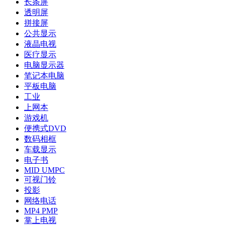
长条屏
透明屏
拼接屏
公共显示
液晶电视
医疗显示
电脑显示器
笔记本电脑
平板电脑
工业
上网本
游戏机
便携式DVD
数码相框
车载显示
电子书
MID UMPC
可视门铃
投影
网络电话
MP4 PMP
掌上电视