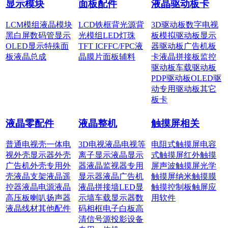
显示模块
面板配件
液晶驱动板卡
LCM模组
液晶模块
LCD铁框
背光源
背
3D驱动板
数字电视
黑白屏
数码管显示
光模组
LED灯珠
板
模拟驱动板
显示
OLED显示
特殊面
TFT IC
FFC/FPC
液
器驱动板
广告机板
板
液晶总成
晶膜片
面板辅料
卡
液晶拼接板
监控
驱动板
车载驱动板
PDP驱动板
OLED驱
动
专用驱动板
其它
板卡
液晶零配件
液晶整机
触摸屏相关
普通电视壳
一体电
3D电视
液晶电视
等
电阻式触摸屏
电容
视外壳
显示器外壳
离子显示
液晶显示
式触摸屏
红外触摸
广告机外壳
专用外
器
液晶监视器
专用
屏
声波触摸屏
光学
壳
液晶支架
液晶遥
显示器
液晶广告机
触摸屏
纳米触摸膜
控器
液晶电源
液晶
液晶拼接墙
LED显
触摸控制板
触屏应
高压板
喇叭扬声器
示墙
车载显示器
数
用软件
液晶线材
其他配件
码相框
电子白板
高
清信号源
投影设备