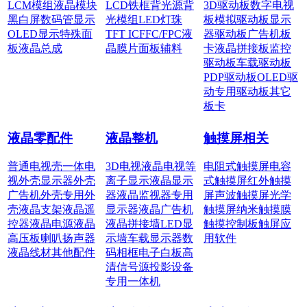
LCM模组
液晶模块
LCD铁框
背光源
背
3D驱动板
数字电视
黑白屏
数码管显示
光模组
LED灯珠
板
模拟驱动板
显示
OLED显示
特殊面
TFT IC
FFC/FPC
液
器驱动板
广告机板
板
液晶总成
晶膜片
面板辅料
卡
液晶拼接板
监控
驱动板
车载驱动板
PDP驱动板
OLED驱
动
专用驱动板
其它
板卡
液晶零配件
液晶整机
触摸屏相关
普通电视壳
一体电
3D电视
液晶电视
等
电阻式触摸屏
电容
视外壳
显示器外壳
离子显示
液晶显示
式触摸屏
红外触摸
广告机外壳
专用外
器
液晶监视器
专用
屏
声波触摸屏
光学
壳
液晶支架
液晶遥
显示器
液晶广告机
触摸屏
纳米触摸膜
控器
液晶电源
液晶
液晶拼接墙
LED显
触摸控制板
触屏应
高压板
喇叭扬声器
示墙
车载显示器
数
用软件
液晶线材
其他配件
码相框
电子白板
高
清信号源
投影设备
专用一体机