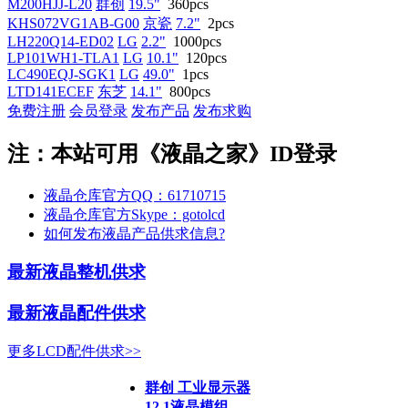
M200HJJ-L20
群创
19.5"
360pcs
KHS072VG1AB-G00
京瓷
7.2"
2pcs
LH220Q14-ED02
LG
2.2"
1000pcs
LP101WH1-TLA1
LG
10.1"
120pcs
LC490EQJ-SGK1
LG
49.0"
1pcs
LTD141ECEF
东芝
14.1"
800pcs
免费注册
会员登录
发布产品
发布求购
注：本站可用《液晶之家》ID登录
液晶仓库官方QQ：61710715
液晶仓库官方Skype：gotolcd
如何发布液晶产品供求信息?
最新液晶整机供求
最新液晶配件供求
更多LCD配件供求>>
群创 工业显示器
12.1液晶模组