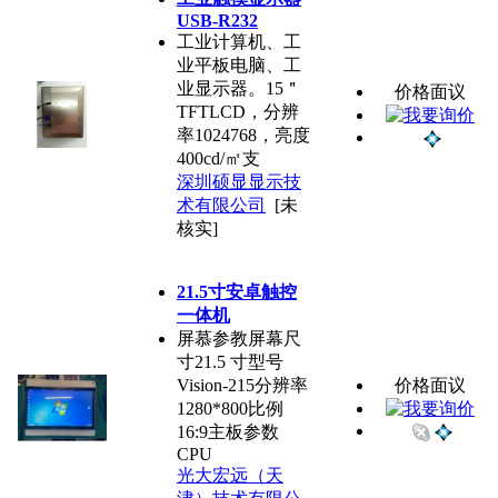
USB-R232
工业计算机、工
业平板电脑、工
业显示器。15＂
价格面议
TFTLCD，分辨
率1024768，亮度
400cd/㎡支
深圳硕显显示技
术有限公司
[未
核实]
21.5寸安卓触控
一体机
屏慕参教屏幕尺
寸21.5 寸型号
Vision-215分辨率
价格面议
1280*800比例
16:9主板参数
CPU
光大宏远（天