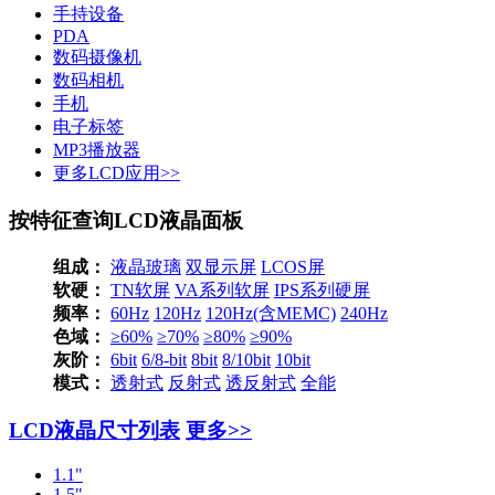
手持设备
PDA
数码摄像机
数码相机
手机
电子标签
MP3播放器
更多LCD应用>>
按特征查询LCD液晶面板
组成：
液晶玻璃
双显示屏
LCOS屏
软硬：
TN软屏
VA系列软屏
IPS系列硬屏
频率：
60Hz
120Hz
120Hz(含MEMC)
240Hz
色域：
≥60%
≥70%
≥80%
≥90%
灰阶：
6bit
6/8-bit
8bit
8/10bit
10bit
模式：
透射式
反射式
透反射式
全能
LCD液晶尺寸列表
更多>>
1.1"
1.5"