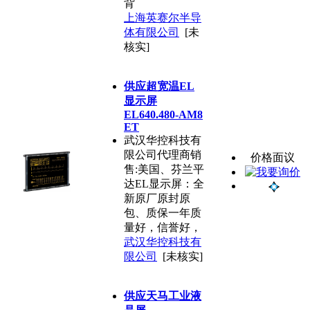
背
上海英赛尔半导
体有限公司
[未
核实]
供应超宽温EL
显示屏
EL640.480-AM8
ET
武汉华控科技有
限公司代理商销
价格面议
售:美国、芬兰平
达EL显示屏：全
新原厂原封原
包、质保一年质
量好，信誉好，
武汉华控科技有
限公司
[未核实]
供应天马工业液