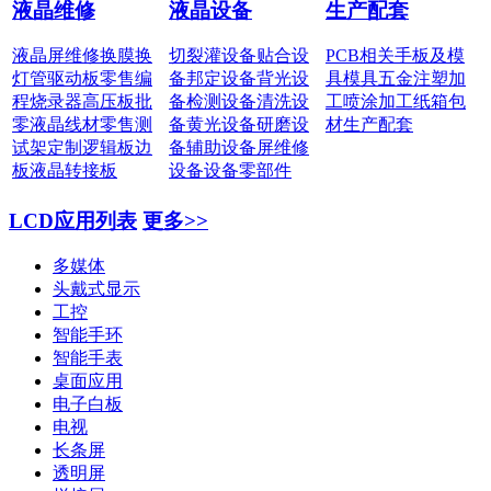
液晶维修
液晶设备
生产配套
液晶屏维修
换膜换
切裂灌设备
贴合设
PCB相关
手板及模
灯管
驱动板零售
编
备
邦定设备
背光设
具
模具五金
注塑加
程烧录器
高压板批
备
检测设备
清洗设
工
喷涂加工
纸箱包
零
液晶线材零售
测
备
黄光设备
研磨设
材
生产配套
试架定制
逻辑板边
备
辅助设备
屏维修
板
液晶转接板
设备
设备零部件
LCD应用列表
更多>>
多媒体
头戴式显示
工控
智能手环
智能手表
桌面应用
电子白板
电视
长条屏
透明屏