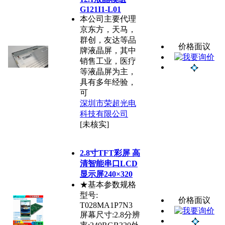
G121I1-L01
本公司主要代理
京东方，天马，
群创，友达等品
价格面议
牌液晶屏，其中
销售工业，医疗
等液晶屏为主，
具有多年经验，
可
深圳市荣超光电
科技有限公司
[未核实]
2.8寸TFT彩屏 高
清智能串口LCD
显示屏240×320
★基本参数规格
型号:
价格面议
T028MA1P7N3
屏幕尺寸:2.8分辨