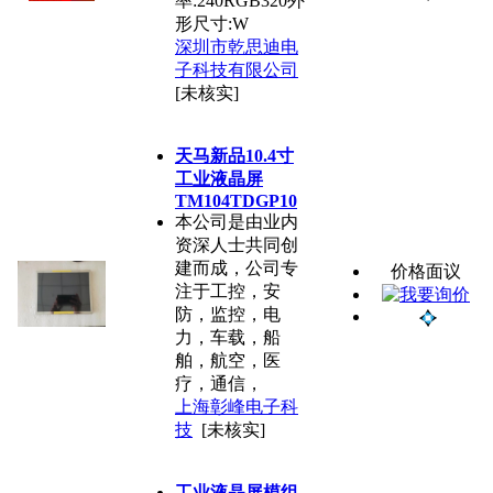
率:240RGB320外
形尺寸:W
深圳市乾思迪电
子科技有限公司
[未核实]
天马新品10.4寸
工业液晶屏
TM104TDGP10
本公司是由业内
资深人士共同创
建而成，公司专
价格面议
注于工控，安
防，监控，电
力，车载，船
舶，航空，医
疗，通信，
上海彰峰电子科
技
[未核实]
工业液晶屏模组