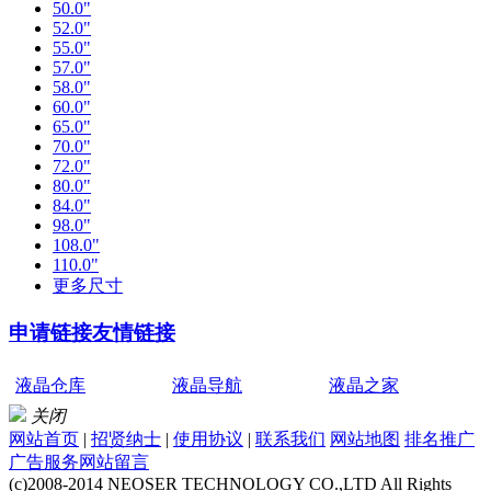
50.0"
52.0"
55.0"
57.0"
58.0"
60.0"
65.0"
70.0"
72.0"
80.0"
84.0"
98.0"
108.0"
110.0"
更多尺寸
申请链接
友情链接
液晶仓库
液晶导航
液晶之家
关闭
网站首页
|
招贤纳士
|
使用协议
|
联系我们
网站地图
排名推广
广告服务
网站留言
(c)2008-2014 NEOSER TECHNOLOGY CO.,LTD All Rights