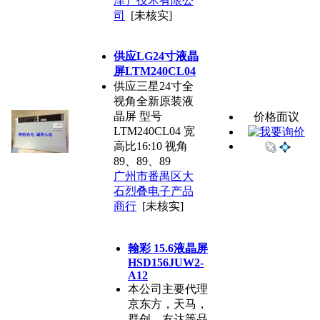
津）技术有限公
司
[未核实]
供应LG24寸液晶
屏LTM240CL04
供应三星24寸全
视角全新原装液
晶屏 型号
价格面议
LTM240CL04 宽
高比16:10 视角
89、89、89
广州市番禺区大
石烈叠电子产品
商行
[未核实]
翰彩 15.6液晶屏
HSD156JUW2-
A12
本公司主要代理
京东方，天马，
群创，友达等品