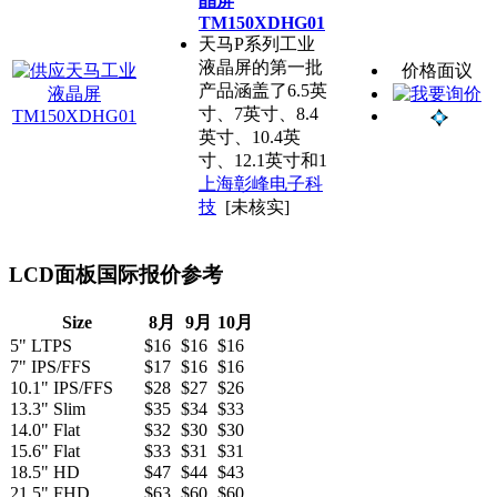
晶屏
TM150XDHG01
天马P系列工业
液晶屏的第一批
价格面议
产品涵盖了6.5英
寸、7英寸、8.4
英寸、10.4英
寸、12.1英寸和1
上海彰峰电子科
技
[未核实]
LCD面板国际报价参考
Size
8月
9月
10月
5" LTPS
$16
$16
$16
7" IPS/FFS
$17
$16
$16
10.1" IPS/FFS
$28
$27
$26
13.3" Slim
$35
$34
$33
14.0" Flat
$32
$30
$30
15.6" Flat
$33
$31
$31
18.5" HD
$47
$44
$43
21.5" FHD
$63
$60
$60