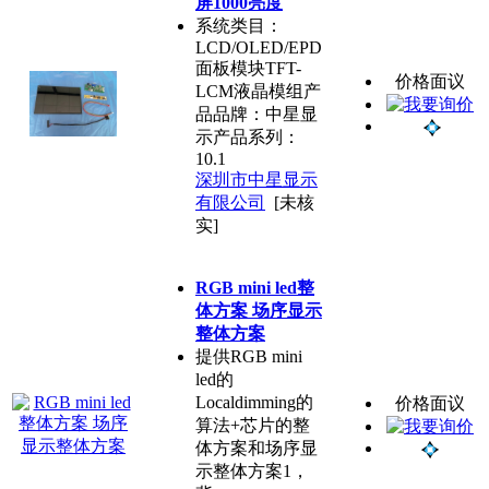
屏1000亮度
系统类目：
LCD/OLED/EPD
面板模块TFT-
价格面议
LCM液晶模组产
品品牌：中星显
示产品系列：
10.1
深圳市中星显示
有限公司
[未核
实]
RGB mini led整
体方案 场序显示
整体方案
提供RGB mini
led的
Localdimming的
价格面议
算法+芯片的整
体方案和场序显
示整体方案1，