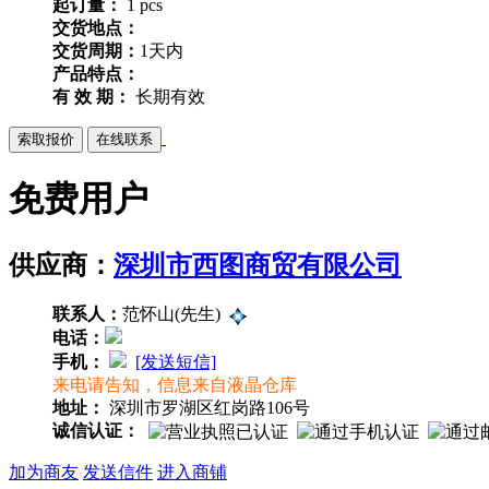
起订量：
1 pcs
交货地点：
交货周期：
1天内
产品特点：
有 效 期：
长期有效
免费用户
供应商：
深圳市西图商贸有限公司
联系人：
范怀山(先生)
电话：
手机：
[发送短信]
来电请告知，信息来自液晶仓库
地址：
深圳市罗湖区红岗路106号
诚信认证：
加为商友
发送信件
进入商铺