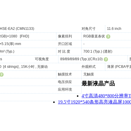
HSE-EA2 (CMN1133)
对角尺寸
11.6 inch
RGB)×1080 [FHD]
像素排列
RGB垂直条状
 ×5.15(厚) mm
开口区域
-
/m² (Typ.)
对 比 度
700:1 (Typ.) (透射)
ms
可视角度
89/89/89/89 (Typ.)(CR≥10)
 [4 strings] , 15K小时 , 无驱动
外观样式
薄屏 (PCBA平直
触摸技术
无触摸
电压供应
最新液晶产品
应用环境
4寸高清480*800分辨
19.5寸1920*540条形高亮液晶屏10