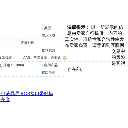
温馨提示：
以上所展示的信
类型
息由卖家自行提供，内容的
显示区域
真实性、准确性和合法性由发
表面处理
布卖家负责，请意识到互联网
推荐视角
交易中
的风险
显示模式
AAS，常黑显示，透射式
是客观
, 厚度≤3.2mm)
应用产品
存在的。
接口类型
率TFT液晶屏 RGB接口带触摸
00亮度