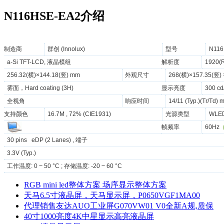
N116HSE-EA2介绍
制造商
群创 (Innolux)
型号
N116
a-Si TFT-LCD, 液晶模组
解析度
1920(
256.32(横)×144.18(竖) mm
外观尺寸
268(横)×157.35(竖)
雾面，Hard coating (3H)
显示亮度
300 cd
全视角
响应时间
14/11 (Typ.)(Tr/Td) 
支持颜色
16.7M , 72% (CIE1931)
光源类型
WLED
帧频率
60Hz
30 pins eDP (2 Lanes) , 端子
3.3V (Typ.)
工作温度: 0 ~ 50 °C ; 存储温度: -20 ~ 60 °C
RGB mini led整体方案 场序显示整体方案
天马6.5寸液晶屏，天马显示屏，P0650VGF1MA00
代理销售友达AUO工业屏G070VW01 V0全新A规,质保
40寸1000亮度4K中星显示高亮液晶屏