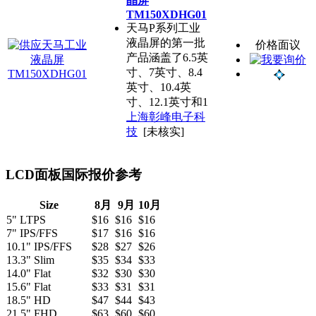
晶屏
TM150XDHG01
天马P系列工业
液晶屏的第一批
价格面议
产品涵盖了6.5英
寸、7英寸、8.4
英寸、10.4英
寸、12.1英寸和1
上海彰峰电子科
技
[未核实]
LCD面板国际报价参考
Size
8月
9月
10月
5" LTPS
$16
$16
$16
7" IPS/FFS
$17
$16
$16
10.1" IPS/FFS
$28
$27
$26
13.3" Slim
$35
$34
$33
14.0" Flat
$32
$30
$30
15.6" Flat
$33
$31
$31
18.5" HD
$47
$44
$43
21.5" FHD
$63
$60
$60