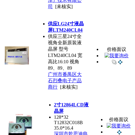
津）技术有限公
司
[未核实]
供应LG24寸液晶
屏LTM240CL04
供应三星24寸全
视角全新原装液
晶屏 型号
价格面议
LTM240CL04 宽
高比16:10 视角
89、89、89
广州市番禺区大
石烈叠电子产品
商行
[未核实]
2寸12864LCD液
晶屏
128*32
价格面议
T12832C018B
35.0*16.4
深圳市乾思迪电