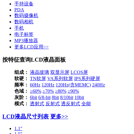
手持设备
PDA
数码摄像机
数码相机
手机
电子标签
MP3播放器
更多LCD应用>>
按特征查询LCD液晶面板
组成：
液晶玻璃
双显示屏
LCOS屏
软硬：
TN软屏
VA系列软屏
IPS系列硬屏
频率：
60Hz
120Hz
120Hz(含MEMC)
240Hz
色域：
≥60%
≥70%
≥80%
≥90%
灰阶：
6bit
6/8-bit
8bit
8/10bit
10bit
模式：
透射式
反射式
透反射式
全能
LCD液晶尺寸列表
更多>>
1.1"
1.5"