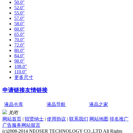
50.0"
52.0"
55.0"
57.0"
58.0"
60.0"
65.0"
70.0"
72.0"
80.0"
84.0"
98.0"
108.0"
110.0"
更多尺寸
申请链接
友情链接
液晶仓库
液晶导航
液晶之家
关闭
网站首页
|
招贤纳士
|
使用协议
|
联系我们
网站地图
排名推广
广告服务
网站留言
(c)2008-2014 NEOSER TECHNOLOGY CO.,LTD All Rights