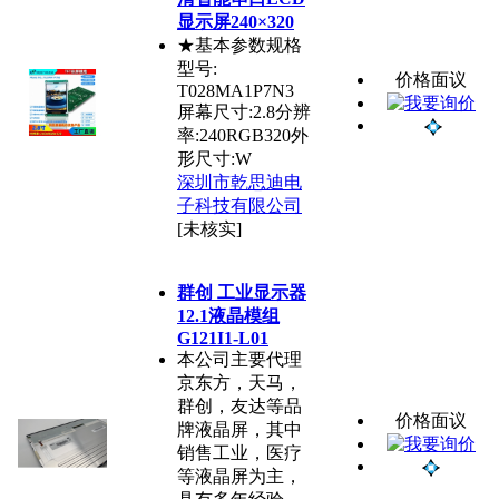
显示屏240×320
★基本参数规格
型号:
价格面议
T028MA1P7N3
屏幕尺寸:2.8分辨
率:240RGB320外
形尺寸:W
深圳市乾思迪电
子科技有限公司
[未核实]
群创 工业显示器
12.1液晶模组
G121I1-L01
本公司主要代理
京东方，天马，
群创，友达等品
价格面议
牌液晶屏，其中
销售工业，医疗
等液晶屏为主，