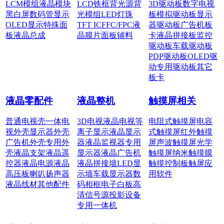
LCM模组
液晶模块
LCD铁框
背光源
背
3D驱动板
数字电视
黑白屏
数码管显示
光模组
LED灯珠
板
模拟驱动板
显示
OLED显示
特殊面
TFT IC
FFC/FPC
液
器驱动板
广告机板
板
液晶总成
晶膜片
面板辅料
卡
液晶拼接板
监控
驱动板
车载驱动板
PDP驱动板
OLED驱
动
专用驱动板
其它
板卡
液晶零配件
液晶整机
触摸屏相关
普通电视壳
一体电
3D电视
液晶电视
等
电阻式触摸屏
电容
视外壳
显示器外壳
离子显示
液晶显示
式触摸屏
红外触摸
广告机外壳
专用外
器
液晶监视器
专用
屏
声波触摸屏
光学
壳
液晶支架
液晶遥
显示器
液晶广告机
触摸屏
纳米触摸膜
控器
液晶电源
液晶
液晶拼接墙
LED显
触摸控制板
触屏应
高压板
喇叭扬声器
示墙
车载显示器
数
用软件
液晶线材
其他配件
码相框
电子白板
高
清信号源
投影设备
专用一体机