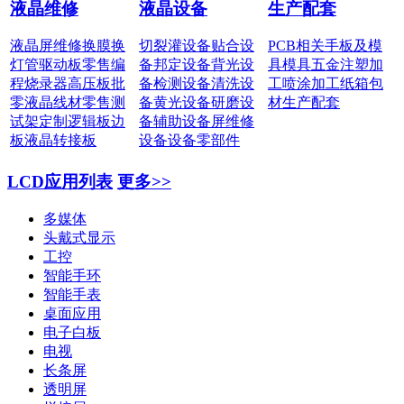
液晶维修
液晶设备
生产配套
液晶屏维修
换膜换
切裂灌设备
贴合设
PCB相关
手板及模
灯管
驱动板零售
编
备
邦定设备
背光设
具
模具五金
注塑加
程烧录器
高压板批
备
检测设备
清洗设
工
喷涂加工
纸箱包
零
液晶线材零售
测
备
黄光设备
研磨设
材
生产配套
试架定制
逻辑板边
备
辅助设备
屏维修
板
液晶转接板
设备
设备零部件
LCD应用列表
更多>>
多媒体
头戴式显示
工控
智能手环
智能手表
桌面应用
电子白板
电视
长条屏
透明屏