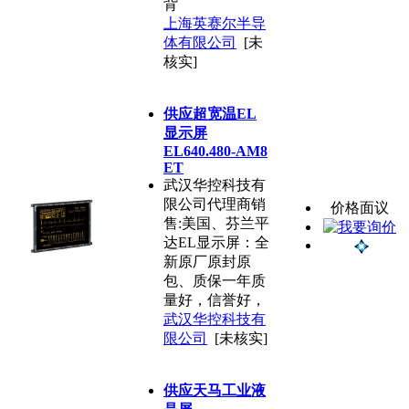
背
上海英赛尔半导
体有限公司
[未
核实]
供应超宽温EL
显示屏
EL640.480-AM8
ET
武汉华控科技有
限公司代理商销
价格面议
售:美国、芬兰平
达EL显示屏：全
新原厂原封原
包、质保一年质
量好，信誉好，
武汉华控科技有
限公司
[未核实]
供应天马工业液