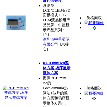
屏1000亮度
系统类目：
LCD/OLED/EPD
面板模块TFT-
价格面议
LCM液晶模组产
品品牌：中星显
示产品系列：
10.1
深圳市中星显示
有限公司
[未核
实]
RGB mini led整
体方案 场序显示
整体方案
提供RGB mini
led的
Localdimming的
价格面议
算法+芯片的整
体方案和场序显
示整体方案1，