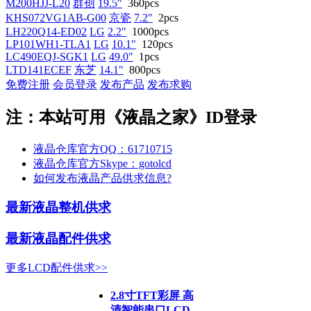
M200HJJ-L20
群创
19.5"
360pcs
KHS072VG1AB-G00
京瓷
7.2"
2pcs
LH220Q14-ED02
LG
2.2"
1000pcs
LP101WH1-TLA1
LG
10.1"
120pcs
LC490EQJ-SGK1
LG
49.0"
1pcs
LTD141ECEF
东芝
14.1"
800pcs
免费注册
会员登录
发布产品
发布求购
注：本站可用《液晶之家》ID登录
液晶仓库官方QQ：61710715
液晶仓库官方Skype：gotolcd
如何发布液晶产品供求信息?
最新液晶整机供求
最新液晶配件供求
更多LCD配件供求>>
2.8寸TFT彩屏 高
清智能串口LCD