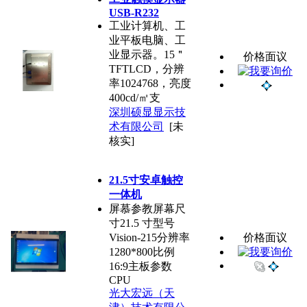
USB-R232
工业计算机、工
业平板电脑、工
业显示器。15＂
价格面议
TFTLCD，分辨
率1024768，亮度
400cd/㎡支
深圳硕显显示技
术有限公司
[未
核实]
21.5寸安卓触控
一体机
屏慕参教屏幕尺
寸21.5 寸型号
Vision-215分辨率
价格面议
1280*800比例
16:9主板参数
CPU
光大宏远（天