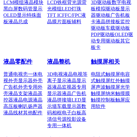
LCM模组
液晶模块
LCD铁框
背光源
背
3D驱动板
数字电视
黑白屏
数码管显示
光模组
LED灯珠
板
模拟驱动板
显示
OLED显示
特殊面
TFT IC
FFC/FPC
液
器驱动板
广告机板
板
液晶总成
晶膜片
面板辅料
卡
液晶拼接板
监控
驱动板
车载驱动板
PDP驱动板
OLED驱
动
专用驱动板
其它
板卡
液晶零配件
液晶整机
触摸屏相关
普通电视壳
一体电
3D电视
液晶电视
等
电阻式触摸屏
电容
视外壳
显示器外壳
离子显示
液晶显示
式触摸屏
红外触摸
广告机外壳
专用外
器
液晶监视器
专用
屏
声波触摸屏
光学
壳
液晶支架
液晶遥
显示器
液晶广告机
触摸屏
纳米触摸膜
控器
液晶电源
液晶
液晶拼接墙
LED显
触摸控制板
触屏应
高压板
喇叭扬声器
示墙
车载显示器
数
用软件
液晶线材
其他配件
码相框
电子白板
高
清信号源
投影设备
专用一体机