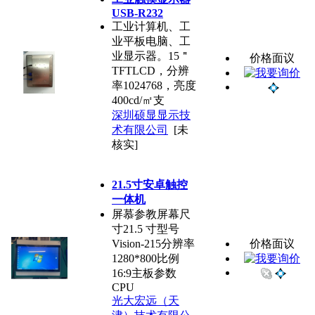
USB-R232
工业计算机、工
业平板电脑、工
业显示器。15＂
价格面议
TFTLCD，分辨
率1024768，亮度
400cd/㎡支
深圳硕显显示技
术有限公司
[未
核实]
21.5寸安卓触控
一体机
屏慕参教屏幕尺
寸21.5 寸型号
Vision-215分辨率
价格面议
1280*800比例
16:9主板参数
CPU
光大宏远（天