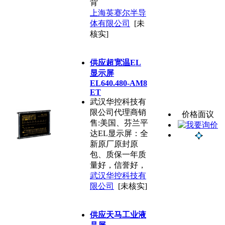
背
上海英赛尔半导
体有限公司
[未
核实]
供应超宽温EL
显示屏
EL640.480-AM8
ET
武汉华控科技有
限公司代理商销
价格面议
售:美国、芬兰平
达EL显示屏：全
新原厂原封原
包、质保一年质
量好，信誉好，
武汉华控科技有
限公司
[未核实]
供应天马工业液