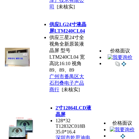
津）技术有限公
司
[未核实]
供应LG24寸液晶
屏LTM240CL04
供应三星24寸全
视角全新原装液
晶屏 型号
价格面议
LTM240CL04 宽
高比16:10 视角
89、89、89
广州市番禺区大
石烈叠电子产品
商行
[未核实]
2寸12864LCD液
晶屏
128*32
价格面议
T12832C018B
35.0*16.4
深圳市乾思迪电