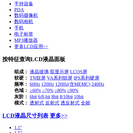
手持设备
PDA
数码摄像机
数码相机
手机
电子标签
MP3播放器
更多LCD应用>>
按特征查询LCD液晶面板
组成：
液晶玻璃
双显示屏
LCOS屏
软硬：
TN软屏
VA系列软屏
IPS系列硬屏
频率：
60Hz
120Hz
120Hz(含MEMC)
240Hz
色域：
≥60%
≥70%
≥80%
≥90%
灰阶：
6bit
6/8-bit
8bit
8/10bit
10bit
模式：
透射式
反射式
透反射式
全能
LCD液晶尺寸列表
更多>>
1.1"
1.5"