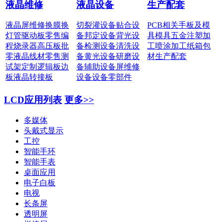
液晶维修
液晶设备
生产配套
液晶屏维修
换膜换
切裂灌设备
贴合设
PCB相关
手板及模
灯管
驱动板零售
编
备
邦定设备
背光设
具
模具五金
注塑加
程烧录器
高压板批
备
检测设备
清洗设
工
喷涂加工
纸箱包
零
液晶线材零售
测
备
黄光设备
研磨设
材
生产配套
试架定制
逻辑板边
备
辅助设备
屏维修
板
液晶转接板
设备
设备零部件
LCD应用列表
更多>>
多媒体
头戴式显示
工控
智能手环
智能手表
桌面应用
电子白板
电视
长条屏
透明屏