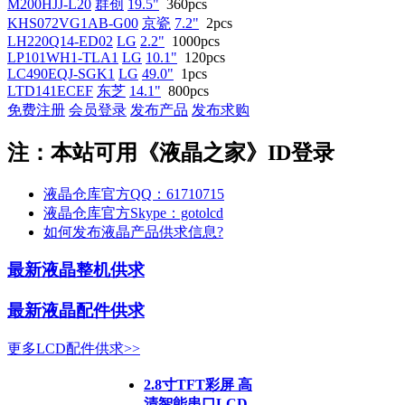
M200HJJ-L20
群创
19.5"
360pcs
KHS072VG1AB-G00
京瓷
7.2"
2pcs
LH220Q14-ED02
LG
2.2"
1000pcs
LP101WH1-TLA1
LG
10.1"
120pcs
LC490EQJ-SGK1
LG
49.0"
1pcs
LTD141ECEF
东芝
14.1"
800pcs
免费注册
会员登录
发布产品
发布求购
注：本站可用《液晶之家》ID登录
液晶仓库官方QQ：61710715
液晶仓库官方Skype：gotolcd
如何发布液晶产品供求信息?
最新液晶整机供求
最新液晶配件供求
更多LCD配件供求>>
2.8寸TFT彩屏 高
清智能串口LCD