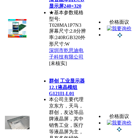
显示屏240×320
★基本参数规格
型号:
价格面议
T028MA1P7N3
屏幕尺寸:2.8分辨
率:240RGB320外
形尺寸:W
深圳市乾思迪电
子科技有限公司
[未核实]
群创 工业显示器
12.1液晶模组
G121I1-L01
本公司主要代理
京东方，天马，
群创，友达等品
价格面议
牌液晶屏，其中
销售工业，医疗
等液晶屏为主，