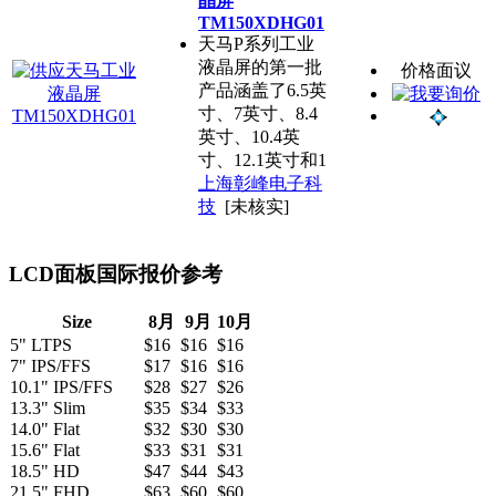
晶屏
TM150XDHG01
天马P系列工业
液晶屏的第一批
价格面议
产品涵盖了6.5英
寸、7英寸、8.4
英寸、10.4英
寸、12.1英寸和1
上海彰峰电子科
技
[未核实]
LCD面板国际报价参考
Size
8月
9月
10月
5" LTPS
$16
$16
$16
7" IPS/FFS
$17
$16
$16
10.1" IPS/FFS
$28
$27
$26
13.3" Slim
$35
$34
$33
14.0" Flat
$32
$30
$30
15.6" Flat
$33
$31
$31
18.5" HD
$47
$44
$43
21.5" FHD
$63
$60
$60