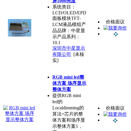
屏1000亮度
系统类目：
LCD/OLED/EPD
面板模块TFT-
价格面议
LCM液晶模组产
品品牌：中星显
示产品系列：
10.1
深圳市中星显示
有限公司
[未核
实]
RGB mini led整
体方案 场序显示
整体方案
提供RGB mini
led的
Localdimming的
价格面议
算法+芯片的整
体方案和场序显
示整体方案1，