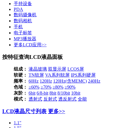
手持设备
PDA
数码摄像机
数码相机
手机
电子标签
MP3播放器
更多LCD应用>>
按特征查询LCD液晶面板
组成：
液晶玻璃
双显示屏
LCOS屏
软硬：
TN软屏
VA系列软屏
IPS系列硬屏
频率：
60Hz
120Hz
120Hz(含MEMC)
240Hz
色域：
≥60%
≥70%
≥80%
≥90%
灰阶：
6bit
6/8-bit
8bit
8/10bit
10bit
模式：
透射式
反射式
透反射式
全能
LCD液晶尺寸列表
更多>>
1.1"
1.5"