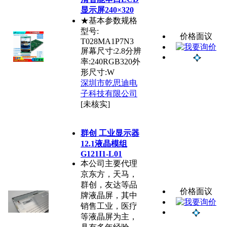
显示屏240×320
★基本参数规格
型号:
价格面议
T028MA1P7N3
屏幕尺寸:2.8分辨
率:240RGB320外
形尺寸:W
深圳市乾思迪电
子科技有限公司
[未核实]
群创 工业显示器
12.1液晶模组
G121I1-L01
本公司主要代理
京东方，天马，
群创，友达等品
价格面议
牌液晶屏，其中
销售工业，医疗
等液晶屏为主，