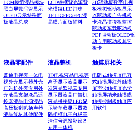
LCM模组
液晶模块
LCD铁框
背光源
背
3D驱动板
数字电视
黑白屏
数码管显示
光模组
LED灯珠
板
模拟驱动板
显示
OLED显示
特殊面
TFT IC
FFC/FPC
液
器驱动板
广告机板
板
液晶总成
晶膜片
面板辅料
卡
液晶拼接板
监控
驱动板
车载驱动板
PDP驱动板
OLED驱
动
专用驱动板
其它
板卡
液晶零配件
液晶整机
触摸屏相关
普通电视壳
一体电
3D电视
液晶电视
等
电阻式触摸屏
电容
视外壳
显示器外壳
离子显示
液晶显示
式触摸屏
红外触摸
广告机外壳
专用外
器
液晶监视器
专用
屏
声波触摸屏
光学
壳
液晶支架
液晶遥
显示器
液晶广告机
触摸屏
纳米触摸膜
控器
液晶电源
液晶
液晶拼接墙
LED显
触摸控制板
触屏应
高压板
喇叭扬声器
示墙
车载显示器
数
用软件
液晶线材
其他配件
码相框
电子白板
高
清信号源
投影设备
专用一体机