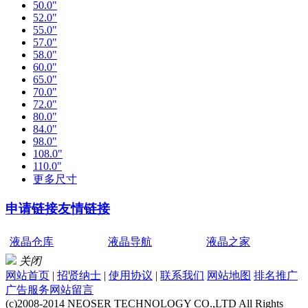
50.0"
52.0"
55.0"
57.0"
58.0"
60.0"
65.0"
70.0"
72.0"
80.0"
84.0"
98.0"
108.0"
110.0"
更多尺寸
申请链接
友情链接
液晶仓库
液晶导航
液晶之家
关闭
网站首页
|
招贤纳士
|
使用协议
|
联系我们
网站地图
排名推广
广告服务
网站留言
(c)2008-2014 NEOSER TECHNOLOGY CO.,LTD All Rights