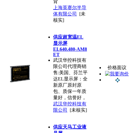
背
上海英赛尔半导
体有限公司
[未
核实]
供应超宽温EL
显示屏
EL640.480-AM8
ET
武汉华控科技有
限公司代理商销
价格面议
售:美国、芬兰平
达EL显示屏：全
新原厂原封原
包、质保一年质
量好，信誉好，
武汉华控科技有
限公司
[未核实]
供应天马工业液