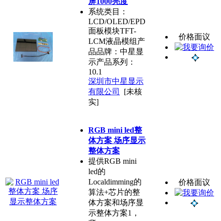
屏1000亮度
系统类目：
LCD/OLED/EPD
面板模块TFT-
价格面议
LCM液晶模组产
品品牌：中星显
示产品系列：
10.1
深圳市中星显示
有限公司
[未核
实]
RGB mini led整
体方案 场序显示
整体方案
提供RGB mini
led的
Localdimming的
价格面议
算法+芯片的整
体方案和场序显
示整体方案1，