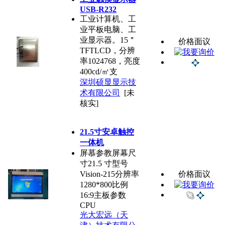
USB-R232
工业计算机、工
业平板电脑、工
业显示器。15＂
价格面议
TFTLCD，分辨
率1024768，亮度
400cd/㎡支
深圳硕显显示技
术有限公司
[未
核实]
21.5寸安卓触控
一体机
屏慕参教屏幕尺
寸21.5 寸型号
Vision-215分辨率
价格面议
1280*800比例
16:9主板参数
CPU
光大宏远（天