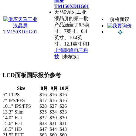
晶屏
TM150XDHG01
天马P系列工业
液晶屏的第一批
价格面议
产品涵盖了6.5英
寸、7英寸、8.4
英寸、10.4英
寸、12.1英寸和1
上海彰峰电子科
技
[未核实]
LCD面板国际报价参考
Size
8月
9月
10月
5" LTPS
$16
$16
$16
7" IPS/FFS
$17
$16
$16
10.1" IPS/FFS
$28
$27
$26
13.3" Slim
$35
$34
$33
14.0" Flat
$32
$30
$30
15.6" Flat
$33
$31
$31
18.5" HD
$47
$44
$43
21.5" FHD
$63
$60
$60