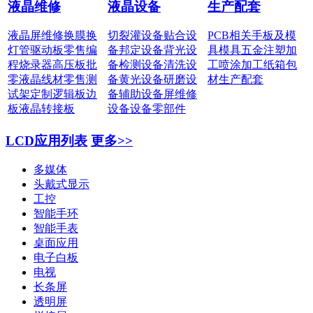
液晶维修
液晶设备
生产配套
液晶屏维修
换膜换
切裂灌设备
贴合设
PCB相关
手板及模
灯管
驱动板零售
编
备
邦定设备
背光设
具
模具五金
注塑加
程烧录器
高压板批
备
检测设备
清洗设
工
喷涂加工
纸箱包
零
液晶线材零售
测
备
黄光设备
研磨设
材
生产配套
试架定制
逻辑板边
备
辅助设备
屏维修
板
液晶转接板
设备
设备零部件
LCD应用列表
更多>>
多媒体
头戴式显示
工控
智能手环
智能手表
桌面应用
电子白板
电视
长条屏
透明屏