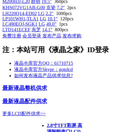
M200HJJ-L20
群创
19.5"
360pcs
KHS072VG1AB-G00
京瓷
7.2"
2pcs
LH220Q14-ED02
LG
2.2"
1000pcs
LP101WH1-TLA1
LG
10.1"
120pcs
LC490EQJ-SGK1
LG
49.0"
1pcs
LTD141ECEF
东芝
14.1"
800pcs
免费注册
会员登录
发布产品
发布求购
注：本站可用《液晶之家》ID登录
液晶仓库官方QQ：61710715
液晶仓库官方Skype：gotolcd
如何发布液晶产品供求信息?
最新液晶整机供求
最新液晶配件供求
更多LCD配件供求>>
2.8寸TFT彩屏 高
清智能串口LCD