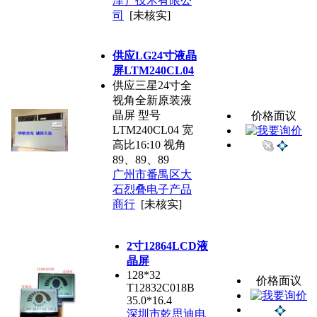
津）技术有限公
司
[未核实]
供应LG24寸液晶
屏LTM240CL04
供应三星24寸全
视角全新原装液
晶屏 型号
价格面议
LTM240CL04 宽
高比16:10 视角
89、89、89
广州市番禺区大
石烈叠电子产品
商行
[未核实]
2寸12864LCD液
晶屏
128*32
价格面议
T12832C018B
35.0*16.4
深圳市乾思迪电