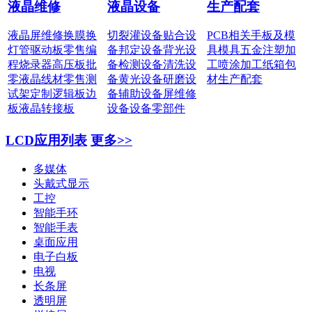
液晶维修
液晶设备
生产配套
液晶屏维修
换膜换
切裂灌设备
贴合设
PCB相关
手板及模
灯管
驱动板零售
编
备
邦定设备
背光设
具
模具五金
注塑加
程烧录器
高压板批
备
检测设备
清洗设
工
喷涂加工
纸箱包
零
液晶线材零售
测
备
黄光设备
研磨设
材
生产配套
试架定制
逻辑板边
备
辅助设备
屏维修
板
液晶转接板
设备
设备零部件
LCD应用列表
更多>>
多媒体
头戴式显示
工控
智能手环
智能手表
桌面应用
电子白板
电视
长条屏
透明屏