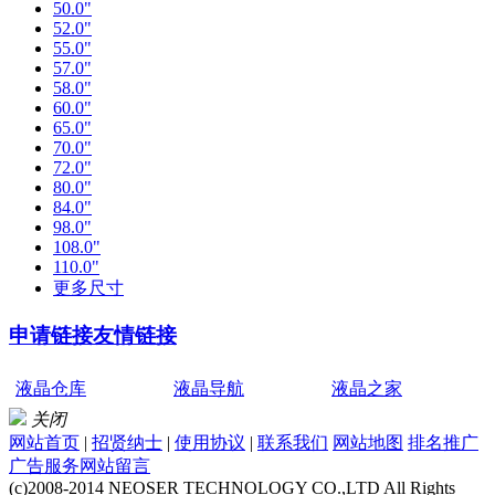
50.0"
52.0"
55.0"
57.0"
58.0"
60.0"
65.0"
70.0"
72.0"
80.0"
84.0"
98.0"
108.0"
110.0"
更多尺寸
申请链接
友情链接
液晶仓库
液晶导航
液晶之家
关闭
网站首页
|
招贤纳士
|
使用协议
|
联系我们
网站地图
排名推广
广告服务
网站留言
(c)2008-2014 NEOSER TECHNOLOGY CO.,LTD All Rights