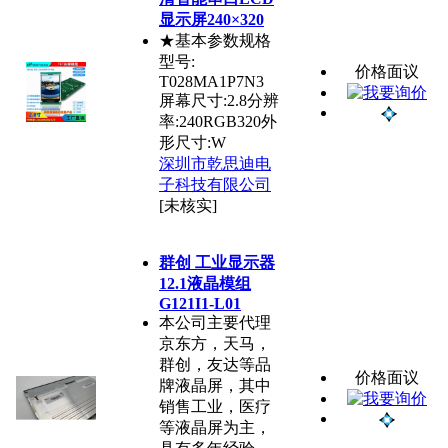
显示屏240×320
★基本参数规格
型号:
价格面议
T028MA1P7N3
屏幕尺寸:2.8分辨
率:240RGB320外
形尺寸:W
深圳市乾思迪电
子科技有限公司
[未核实]
群创 工业显示器
12.1液晶模组
G121I1-L01
本公司主要代理
京东方，天马，
群创，友达等品
价格面议
牌液晶屏，其中
销售工业，医疗
等液晶屏为主，