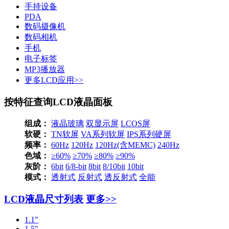
手持设备
PDA
数码摄像机
数码相机
手机
电子标签
MP3播放器
更多LCD应用>>
按特征查询LCD液晶面板
组成：
液晶玻璃
双显示屏
LCOS屏
软硬：
TN软屏
VA系列软屏
IPS系列硬屏
频率：
60Hz
120Hz
120Hz(含MEMC)
240Hz
色域：
≥60%
≥70%
≥80%
≥90%
灰阶：
6bit
6/8-bit
8bit
8/10bit
10bit
模式：
透射式
反射式
透反射式
全能
LCD液晶尺寸列表
更多>>
1.1"
1.5"