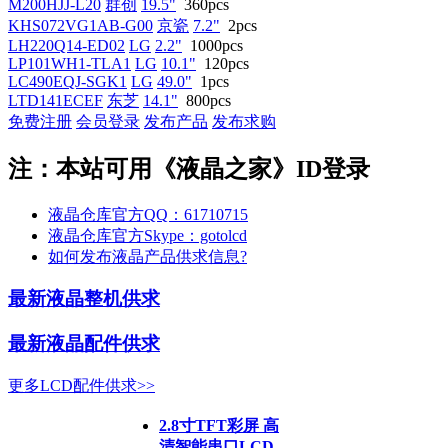
M200HJJ-L20
群创
19.5"
360pcs
KHS072VG1AB-G00
京瓷
7.2"
2pcs
LH220Q14-ED02
LG
2.2"
1000pcs
LP101WH1-TLA1
LG
10.1"
120pcs
LC490EQJ-SGK1
LG
49.0"
1pcs
LTD141ECEF
东芝
14.1"
800pcs
免费注册
会员登录
发布产品
发布求购
注：本站可用《液晶之家》ID登录
液晶仓库官方QQ：61710715
液晶仓库官方Skype：gotolcd
如何发布液晶产品供求信息?
最新液晶整机供求
最新液晶配件供求
更多LCD配件供求>>
2.8寸TFT彩屏 高
清智能串口LCD