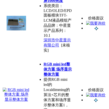
屏1000亮度
系统类目：
LCD/OLED/EPD
面板模块TFT-
价格面议
LCM液晶模组产
品品牌：中星显
示产品系列：
10.1
深圳市中星显示
有限公司
[未核
实]
RGB mini led整
体方案 场序显示
整体方案
提供RGB mini
led的
Localdimming的
价格面议
算法+芯片的整
体方案和场序显
示整体方案1，