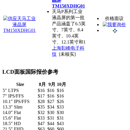
晶屏
TM150XDHG01
天马P系列工业
液晶屏的第一批
价格面议
产品涵盖了6.5英
寸、7英寸、8.4
英寸、10.4英
寸、12.1英寸和1
上海彰峰电子科
技
[未核实]
LCD面板国际报价参考
Size
8月
9月
10月
5" LTPS
$16
$16
$16
7" IPS/FFS
$17
$16
$16
10.1" IPS/FFS
$28
$27
$26
13.3" Slim
$35
$34
$33
14.0" Flat
$32
$30
$30
15.6" Flat
$33
$31
$31
18.5" HD
$47
$44
$43
21.5" FHD
$63
$60
$60