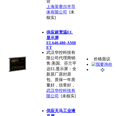
背
上海英赛尔半导
体有限公司
[未
核实]
供应超宽温EL
显示屏
EL640.480-AM8
ET
武汉华控科技有
限公司代理商销
价格面议
售:美国、芬兰平
达EL显示屏：全
新原厂原封原
包、质保一年质
量好，信誉好，
武汉华控科技有
限公司
[未核实]
供应天马工业液