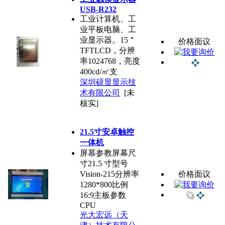
USB-R232
工业计算机、工
业平板电脑、工
业显示器。15＂
价格面议
TFTLCD，分辨
率1024768，亮度
400cd/㎡支
深圳硕显显示技
术有限公司
[未
核实]
21.5寸安卓触控
一体机
屏慕参教屏幕尺
寸21.5 寸型号
Vision-215分辨率
价格面议
1280*800比例
16:9主板参数
CPU
光大宏远（天