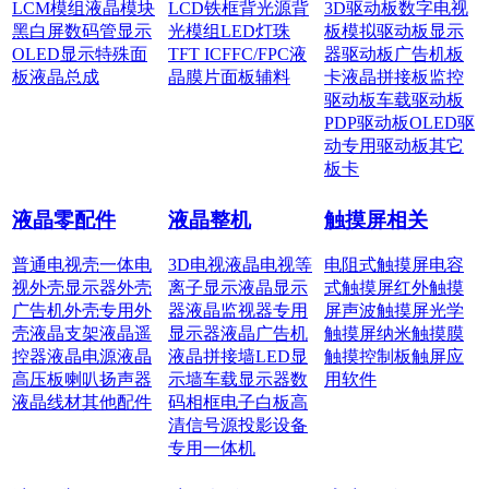
LCM模组
液晶模块
LCD铁框
背光源
背
3D驱动板
数字电视
黑白屏
数码管显示
光模组
LED灯珠
板
模拟驱动板
显示
OLED显示
特殊面
TFT IC
FFC/FPC
液
器驱动板
广告机板
板
液晶总成
晶膜片
面板辅料
卡
液晶拼接板
监控
驱动板
车载驱动板
PDP驱动板
OLED驱
动
专用驱动板
其它
板卡
液晶零配件
液晶整机
触摸屏相关
普通电视壳
一体电
3D电视
液晶电视
等
电阻式触摸屏
电容
视外壳
显示器外壳
离子显示
液晶显示
式触摸屏
红外触摸
广告机外壳
专用外
器
液晶监视器
专用
屏
声波触摸屏
光学
壳
液晶支架
液晶遥
显示器
液晶广告机
触摸屏
纳米触摸膜
控器
液晶电源
液晶
液晶拼接墙
LED显
触摸控制板
触屏应
高压板
喇叭扬声器
示墙
车载显示器
数
用软件
液晶线材
其他配件
码相框
电子白板
高
清信号源
投影设备
专用一体机