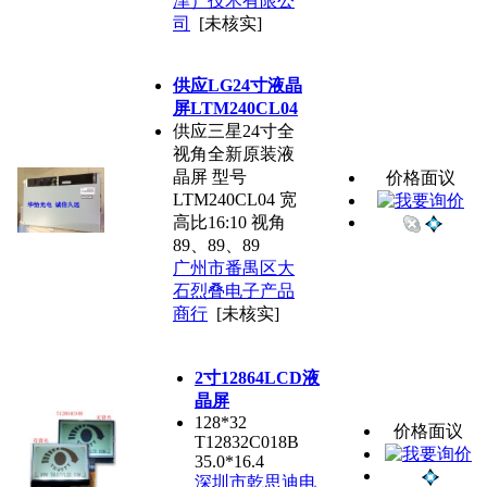
津）技术有限公
司
[未核实]
供应LG24寸液晶
屏LTM240CL04
供应三星24寸全
视角全新原装液
晶屏 型号
价格面议
LTM240CL04 宽
高比16:10 视角
89、89、89
广州市番禺区大
石烈叠电子产品
商行
[未核实]
2寸12864LCD液
晶屏
128*32
价格面议
T12832C018B
35.0*16.4
深圳市乾思迪电